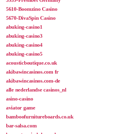
3939-Freshbet Germany
5610-Boomzino Casino
5670-DivaSpin Casino
abuking-casino1
abuking-casino3
abuking-casino4
abuking-casino5
acousticboutique.co.uk
akibawincasinos.com fr
akibawincasinos.com-de
alle nederlandse casinos_nl
asino-casino
aviator game
bamboofurnitureboards.co.uk
bar-salsa.com