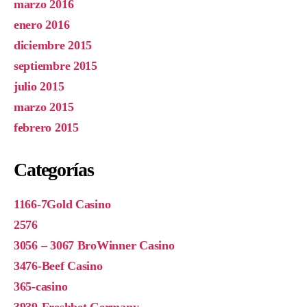
marzo 2016
enero 2016
diciembre 2015
septiembre 2015
julio 2015
marzo 2015
febrero 2015
Categorías
1166-7Gold Casino
2576
3056 – 3067 BroWinner Casino
3476-Beef Casino
365-casino