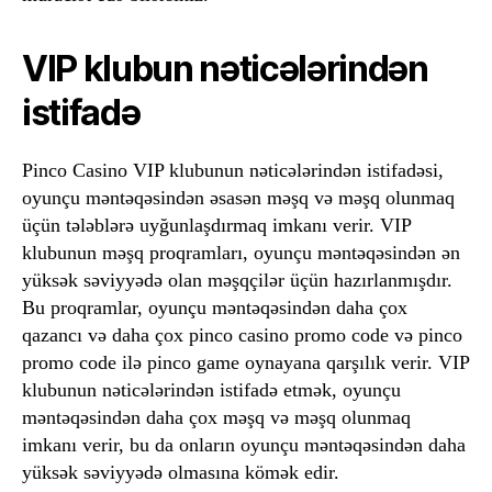
VIP klubun nəticələrindən
istifadə
Pinco Casino VIP klubunun nəticələrindən istifadəsi,
oyunçu məntəqəsindən əsasən məşq və məşq olunmaq
üçün tələblərə uyğunlaşdırmaq imkanı verir. VIP
klubunun məşq proqramları, oyunçu məntəqəsindən ən
yüksək səviyyədə olan məşqçilər üçün hazırlanmışdır.
Bu proqramlar, oyunçu məntəqəsindən daha çox
qazancı və daha çox pinco casino promo code və pinco
promo code ilə pinco game oynayana qarşılık verir. VIP
klubunun nəticələrindən istifadə etmək, oyunçu
məntəqəsindən daha çox məşq və məşq olunmaq
imkanı verir, bu da onların oyunçu məntəqəsindən daha
yüksək səviyyədə olmasına kömək edir.