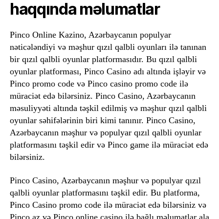
haqqında məlumatlar
Pinco Online Kazino, Azərbaycanın populyar
nəticələndiyi və məşhur qızıl qalbli oyunları ilə tanınan
bir qızıl qalbli oyunlar platformasıdır. Bu qızıl qalbli
oyunlar platforması, Pinco Casino adı altında işləyir və
Pinco promo code və Pinco casino promo code ilə
müraciət edə bilərsiniz. Pinco Casino, Azərbaycanın
məsuliyyəti altında təşkil edilmiş və məşhur qızıl qalbli
oyunlar səhifələrinin biri kimi tanınır. Pinco Casino,
Azərbaycanın məşhur və populyar qızıl qalbli oyunlar
platformasını təşkil edir və Pinco game ilə müraciət edə
bilərsiniz.
Pinco Casino, Azərbaycanın məşhur və populyar qızıl
qalbli oyunlar platformasını təşkil edir. Bu platforma,
Pinco Casino promo code ilə müraciət edə bilərsiniz və
Pinco az və Pinco online casino ilə bağlı məlumatlar ala