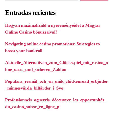
Entradas recientes
Hogyan maximalizáld a nyereményeidet a Magyar
Online Casino bónuszaival?
Navigating online casino promotions: Strategies to
boost your bankroll
Aktuelle_Alternativen_zum_Glücksspiel_mit_casino_o
hne_oasis_und_sicheren_Zahlun
Populära_resmål_och_en_unik_chickenroad_erbjuder
_minnesvärda_bilfärder_i_Sve
Professionnels_aguerris_découvrez_les_opportunités_
du_casino_suisse_en_ligne_p