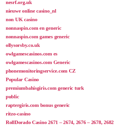
nesrf.org.uk
nieuwe online casino_nl
non UK casino
nonnaspin.com en generic
nonnaspin.com games generic
ollysorsby.co.uk
owlgamescasinos.com es
owlgamescasinos.com Generic
phonemonitoringservice.com CZ
Popular Casino
premiumbahisgiris.com generic turk
public
raptergiris.com bonus generic
ritzo-casino
RollDorado Casino 2671 – 2674, 2676 – 2678, 2682