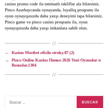
casino promo code ilə təminatlı təkliflər ala bilərsiniz.
Pinco Azərbaycanda oynayanda, loyallıq proqramı ilə
oyun oynayışınızda daha yaxşı deneyimi tapa bilərsiniz.
Pinco game və pinco casino proqramı ilə, oyun
oynayışınızda daha yaxşı imkanlara sahib olun.
←
Kasino Mostbet oficiln strnky.87 (2)
→
Pinco Online Kazino Пинко 2026 Yeni Oyunular n
Bonuslar.1304