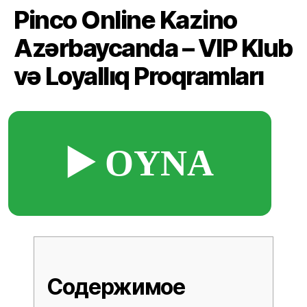
Pinco Online Kazino
Azərbaycanda – VIP Klub
və Loyallıq Proqramları
▶️ OYNA
Содержимое