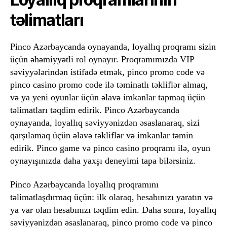
təlimatları
Pinco Azərbaycanda oynayanda, loyallıq proqramı sizin
üçün əhəmiyyətli rol oynayır. Proqramımızda VIP
səviyyələrindən istifadə etmək, pinco promo code və
pinco casino promo code ilə təminatlı təkliflər almaq,
və ya yeni oyunlar üçün əlavə imkanlar tapmaq üçün
təlimatları təqdim edirik. Pinco Azərbaycanda
oynayanda, loyallıq səviyyənizdən əsaslanaraq, sizi
qarşılamaq üçün əlavə təkliflər və imkanlar təmin
edirik. Pinco game və pinco casino proqramı ilə, oyun
oynayışınızda daha yaxşı deneyimi tapa bilərsiniz.
Pinco Azərbaycanda loyallıq proqramını
təlimatlaşdırmaq üçün: ilk olaraq, hesabınızı yaratın və
ya var olan hesabınızı təqdim edin. Daha sonra, loyallıq
səviyyənizdən əsaslanaraq, pinco promo code və pinco