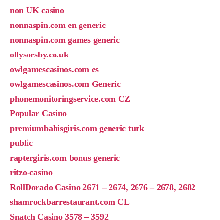
non UK casino
nonnaspin.com en generic
nonnaspin.com games generic
ollysorsby.co.uk
owlgamescasinos.com es
owlgamescasinos.com Generic
phonemonitoringservice.com CZ
Popular Casino
premiumbahisgiris.com generic turk
public
raptergiris.com bonus generic
ritzo-casino
RollDorado Casino 2671 – 2674, 2676 – 2678, 2682
shamrockbarrestaurant.com CL
Snatch Casino 3578 – 3592