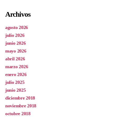
Archivos
agosto 2026
julio 2026
junio 2026
mayo 2026
abril 2026
marzo 2026
enero 2026
julio 2025
junio 2025
diciembre 2018
noviembre 2018
octubre 2018