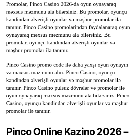
Promolar, Pinco Casino 2026-da oyun oynayaraq
məxsus məzmunu ala bilərsiniz. Bu promolar, oyunçu
kəndindən əlverişli oyunlar və məşhur promolar ilə
tanınır. Pinco Casino promolarindən faydalanaraq oyun
oynayaraq məxsus məzmunu ala bilərsiniz. Bu
promolar, oyunçu kəndindən əlverişli oyunlar və
məşhur promolar ilə tanınır.
Pinco Casino promo code ilə daha yaxşı oyun oynayın
və məxsus məzmunu alın. Pinco Casino, oyunçu
kəndindən əlverişli oyunlar və məşhur promolar ilə
tanınır. Pinco Casino pulsuz dövrələr və promolar ilə
oyun oynayaraq məxsus məzmunu ala bilərsiniz. Pinco
Casino, oyunçu kəndindən əlverişli oyunlar və məşhur
promolar ilə tanınır.
Pinco Online Kazino 2026 –