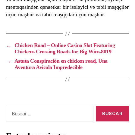
məntəqəsindən qənaətkar bir isələyici və təbii məşqçilər
üçün məşhur və təbii məşqçilər üçün məşhur.
←
Chicken Road – Online Casino Slot Featuring
Chickens Crossing Roads for Big Wins.8019
→
Astuta Conspiración en chicken road, Una
Aventura Avícola Impredecible