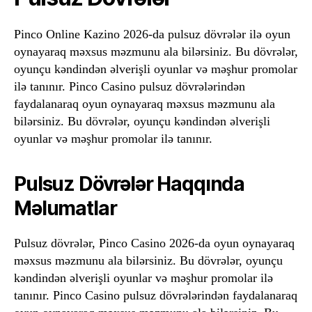
Pinco Online Kazino 2026-da pulsuz dövrələr ilə oyun
oynayaraq məxsus məzmunu ala bilərsiniz. Bu dövrələr,
oyunçu kəndindən əlverişli oyunlar və məşhur promolar
ilə tanınır. Pinco Casino pulsuz dövrələrindən
faydalanaraq oyun oynayaraq məxsus məzmunu ala
bilərsiniz. Bu dövrələr, oyunçu kəndindən əlverişli
oyunlar və məşhur promolar ilə tanınır.
Pulsuz Dövrələr Haqqında
Məlumatlar
Pulsuz dövrələr, Pinco Casino 2026-da oyun oynayaraq
məxsus məzmunu ala bilərsiniz. Bu dövrələr, oyunçu
kəndindən əlverişli oyunlar və məşhur promolar ilə
tanınır. Pinco Casino pulsuz dövrələrindən faydalanaraq