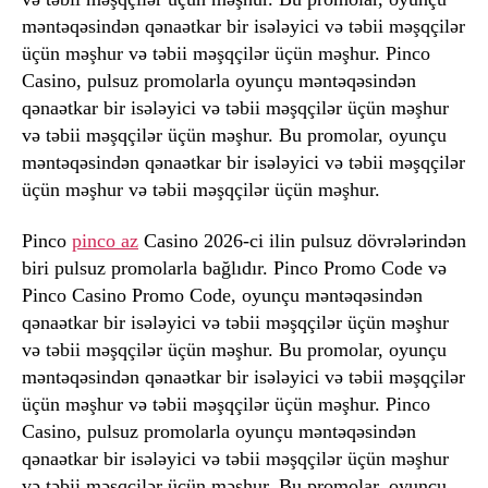
məntəqəsindən qənaətkar bir isələyici və təbii məşqçilər
üçün məşhur və təbii məşqçilər üçün məşhur. Pinco
Casino, pulsuz promolarla oyunçu məntəqəsindən
qənaətkar bir isələyici və təbii məşqçilər üçün məşhur
və təbii məşqçilər üçün məşhur. Bu promolar, oyunçu
məntəqəsindən qənaətkar bir isələyici və təbii məşqçilər
üçün məşhur və təbii məşqçilər üçün məşhur.
Pinco
pinco az
Casino 2026-ci ilin pulsuz dövrələrindən
biri pulsuz promolarla bağlıdır. Pinco Promo Code və
Pinco Casino Promo Code, oyunçu məntəqəsindən
qənaətkar bir isələyici və təbii məşqçilər üçün məşhur
və təbii məşqçilər üçün məşhur. Bu promolar, oyunçu
məntəqəsindən qənaətkar bir isələyici və təbii məşqçilər
üçün məşhur və təbii məşqçilər üçün məşhur. Pinco
Casino, pulsuz promolarla oyunçu məntəqəsindən
qənaətkar bir isələyici və təbii məşqçilər üçün məşhur
və təbii məşqçilər üçün məşhur. Bu promolar, oyunçu