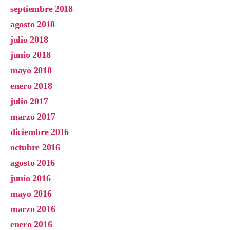
septiembre 2018
agosto 2018
julio 2018
junio 2018
mayo 2018
enero 2018
julio 2017
marzo 2017
diciembre 2016
octubre 2016
agosto 2016
junio 2016
mayo 2016
marzo 2016
enero 2016