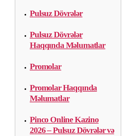
Pulsuz Dövrələr
Pulsuz Dövrələr
Haqqında Məlumatlar
Promolar
Promolar Haqqında
Məlumatlar
Pinco Online Kazino
2026 – Pulsuz Dövrələr və