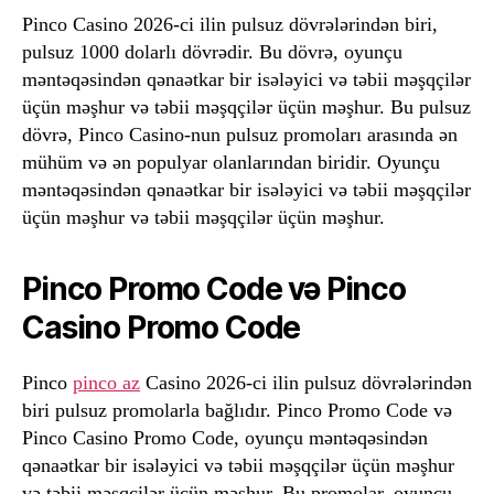
Pinco Casino 2026-ci ilin pulsuz dövrələrindən biri,
pulsuz 1000 dolarlı dövrədir. Bu dövrə, oyunçu
məntəqəsindən qənaətkar bir isələyici və təbii məşqçilər
üçün məşhur və təbii məşqçilər üçün məşhur. Bu pulsuz
dövrə, Pinco Casino-nun pulsuz promoları arasında ən
mühüm və ən populyar olanlarından biridir. Oyunçu
məntəqəsindən qənaətkar bir isələyici və təbii məşqçilər
üçün məşhur və təbii məşqçilər üçün məşhur.
Pinco Promo Code və Pinco
Casino Promo Code
Pinco
pinco az
Casino 2026-ci ilin pulsuz dövrələrindən
biri pulsuz promolarla bağlıdır. Pinco Promo Code və
Pinco Casino Promo Code, oyunçu məntəqəsindən
qənaətkar bir isələyici və təbii məşqçilər üçün məşhur
və təbii məşqçilər üçün məşhur. Bu promolar, oyunçu