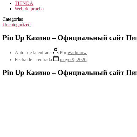
TIENDA
Web de prueba
Categorías
Uncategorized
Pin Up Казино – Официальный сайт Пин 
Autor de la entrada
Por
wadminw
Fecha de la entrada
mayo 9, 2026
Pin Up Казино – Официальный сайт Пин 