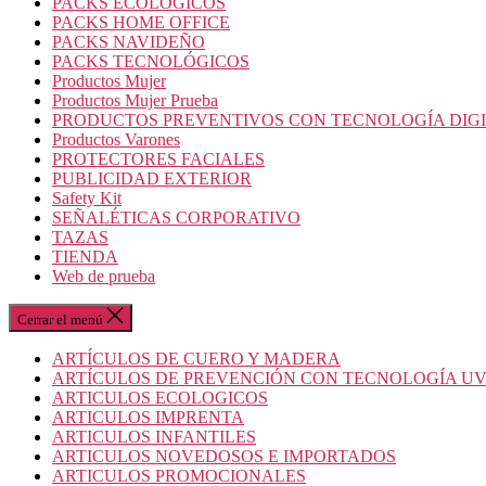
PACKS ECOLOGICOS
PACKS HOME OFFICE
PACKS NAVIDEÑO
PACKS TECNOLÓGICOS
Productos Mujer
Productos Mujer Prueba
PRODUCTOS PREVENTIVOS CON TECNOLOGÍA DIG
Productos Varones
PROTECTORES FACIALES
PUBLICIDAD EXTERIOR
Safety Kit
SEÑALÉTICAS CORPORATIVO
TAZAS
TIENDA
Web de prueba
Cerrar el menú
ARTÍCULOS DE CUERO Y MADERA
ARTÍCULOS DE PREVENCIÓN CON TECNOLOGÍA U
ARTICULOS ECOLOGICOS
ARTICULOS IMPRENTA
ARTICULOS INFANTILES
ARTICULOS NOVEDOSOS E IMPORTADOS
ARTICULOS PROMOCIONALES