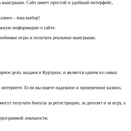
ть выигрыши. Сайт имеет простой и удобный интерфейс,
Казино – ваш выбор!
ельную информацию о сайте.
в любимые игры и получать реальные выигрыши.
рное дело, выдана в Куртрахе, и является одним из самых
 интернете. Если вы ищете надежное и проверенное казино,
огут получать бонусы за регистрацию, за депозит и за игру, а
 программой лояльности.