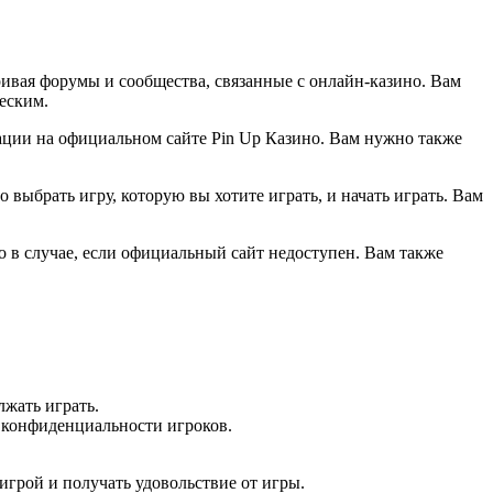
тривая форумы и сообщества, связанные с онлайн-казино. Вам
еским.
рации на официальном сайте Pin Up Казино. Вам нужно также
 выбрать игру, которую вы хотите играть, и начать играть. Вам
о в случае, если официальный сайт недоступен. Вам также
лжать играть.
и конфиденциальности игроков.
игрой и получать удовольствие от игры.