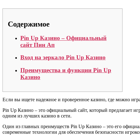
Содержимое
Pin Up Казино – Официальный
сайт Пин Ап
Вход на зеркало Pin Up Казино
Преимущества и функции Pin Up
Казино
Если вы ищете надежное и проверенное казино, где можно игр
Pin Up Казино – это официальный сайт, который предлагает иг
одним из лучших казино в сети.
Один из главных преимуществ Pin Up Казино – это его официал
современные технологии для обеспечения безопасности игрок