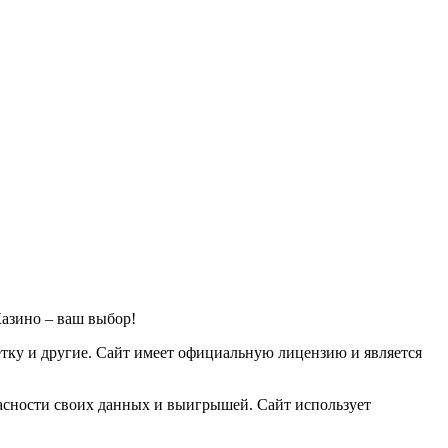
Казино – ваш выбор!
етку и другие. Сайт имеет официальную лицензию и является
пасности своих данных и выигрышей. Сайт использует