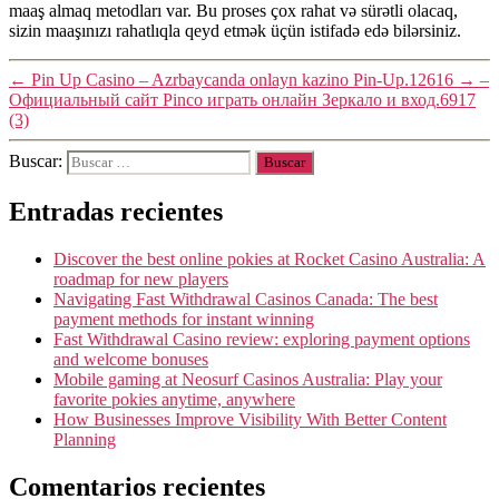
maaş almaq metodları var. Bu proses çox rahat və sürətli olacaq,
sizin maaşınızı rahatlıqla qeyd etmək üçün istifadə edə bilərsiniz.
←
Pin Up Casino – Azrbaycanda onlayn kazino Pin-Up.12616
→
–
Официальный сайт Pinco играть онлайн Зеркало и вход.6917
(3)
Buscar:
Entradas recientes
Discover the best online pokies at Rocket Casino Australia: A
roadmap for new players
Navigating Fast Withdrawal Casinos Canada: The best
payment methods for instant winning
Fast Withdrawal Casino review: exploring payment options
and welcome bonuses
Mobile gaming at Neosurf Casinos Australia: Play your
favorite pokies anytime, anywhere
How Businesses Improve Visibility With Better Content
Planning
Comentarios recientes