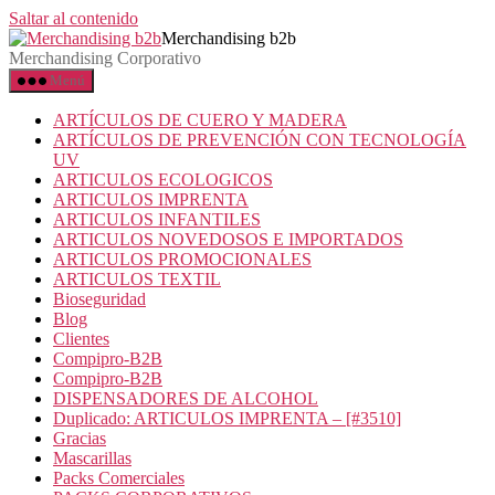
Saltar al contenido
Merchandising b2b
Merchandising Corporativo
Menú
ARTÍCULOS DE CUERO Y MADERA
ARTÍCULOS DE PREVENCIÓN CON TECNOLOGÍA
UV
ARTICULOS ECOLOGICOS
ARTICULOS IMPRENTA
ARTICULOS INFANTILES
ARTICULOS NOVEDOSOS E IMPORTADOS
ARTICULOS PROMOCIONALES
ARTICULOS TEXTIL
Bioseguridad
Blog
Clientes
Compipro-B2B
Compipro-B2B
DISPENSADORES DE ALCOHOL
Duplicado: ARTICULOS IMPRENTA – [#3510]
Gracias
Mascarillas
Packs Comerciales