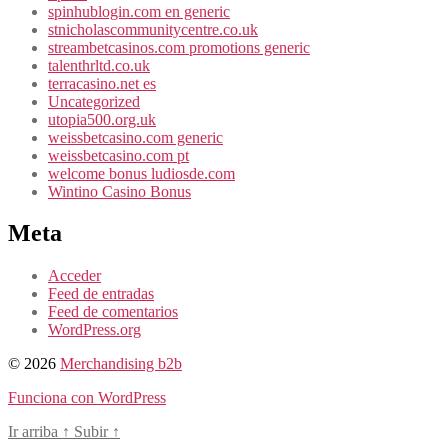
spinhublogin.com en generic
stnicholascommunitycentre.co.uk
streambetcasinos.com promotions generic
talenthrltd.co.uk
terracasino.net es
Uncategorized
utopia500.org.uk
weissbetcasino.com generic
weissbetcasino.com pt
welcome bonus ludiosde.com
Wintino Casino Bonus
Meta
Acceder
Feed de entradas
Feed de comentarios
WordPress.org
© 2026
Merchandising b2b
Funciona con WordPress
Ir arriba
↑
Subir
↑