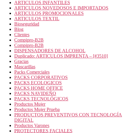
ARTICULOS INFANTILES
ARTICULOS NOVEDOSOS E IMPORTADOS
ARTICULOS PROMOCIONALES
ARTICULOS TEXTIL
Bioseguridad
Blog
Clientes
Compipro-B2B
Compipro-B2B
DISPENSADORES DE ALCOHOL
Duplicado: ARTICULOS IMPRENTA – [#3510]
Gracias
Mascarillas
Packs Comerciales
PACKS CORPORATIVOS
PACKS ECOLOGICOS
PACKS HOME OFFICE
PACKS NAVIDEÑO
PACKS TECNOLÓGICOS
Productos Mujer
Productos Mujer Prueba
PRODUCTOS PREVENTIVOS CON TECNOLOGÍA
DIGITAL
Productos Varones
PROTECTORES FACIALES