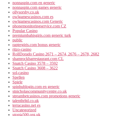
nonnaspin.com en generic
nonnaspin.com games generic
ollysorsby.co.uk
owlgamescasinos.com es
owlgamescasinos.com Generic
phonemonitoringservice.com CZ
Popular Casino
premiumbahisgiris.com generic turk
public
raptergiris.com bonus generic
ritzo-casino
RollDorado Casino 2671 – 2674, 2676 – 2678, 2682
shamrockbarrestaurant.com CL
Snatch Casino 3578 – 3592
Snatch Casino 3608 – 3622
sol-casino
Spellen
Spiele
spinhublogin.com en generic
stnicholascommunitycentre.co.uk
streambetcasinos.com promotions generic
talenthrltd.co.uk
terracasino.net es
Uncategorized
utopia500.org.uk