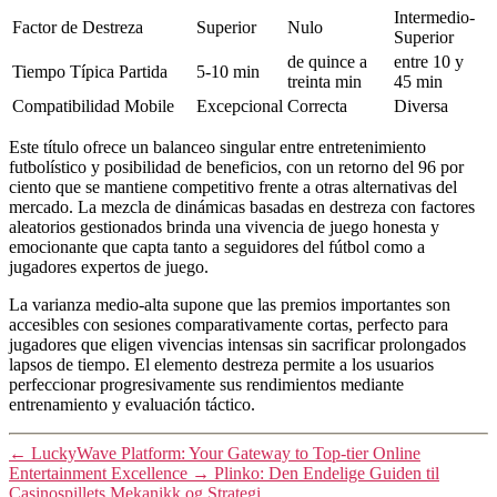
Intermedio-
Factor de Destreza
Superior
Nulo
Superior
de quince a
entre 10 y
Tiempo Típica Partida
5-10 min
treinta min
45 min
Compatibilidad Mobile
Excepcional
Correcta
Diversa
Este título ofrece un balanceo singular entre entretenimiento
futbolístico y posibilidad de beneficios, con un retorno del 96 por
ciento que se mantiene competitivo frente a otras alternativas del
mercado. La mezcla de dinámicas basadas en destreza con factores
aleatorios gestionados brinda una vivencia de juego honesta y
emocionante que capta tanto a seguidores del fútbol como a
jugadores expertos de juego.
La varianza medio-alta supone que las premios importantes son
accesibles con sesiones comparativamente cortas, perfecto para
jugadores que eligen vivencias intensas sin sacrificar prolongados
lapsos de tiempo. El elemento destreza permite a los usuarios
perfeccionar progresivamente sus rendimientos mediante
entrenamiento y evaluación táctico.
←
LuckyWave Platform: Your Gateway to Top-tier Online
Entertainment Excellence
→
Plinko: Den Endelige Guiden til
Casinospillets Mekanikk og Strategi