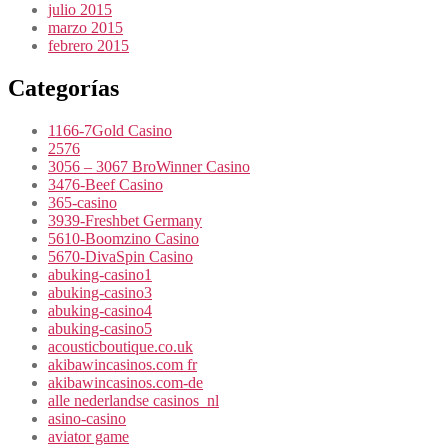
julio 2015
marzo 2015
febrero 2015
Categorías
1166-7Gold Casino
2576
3056 – 3067 BroWinner Casino
3476-Beef Casino
365-casino
3939-Freshbet Germany
5610-Boomzino Casino
5670-DivaSpin Casino
abuking-casino1
abuking-casino3
abuking-casino4
abuking-casino5
acousticboutique.co.uk
akibawincasinos.com fr
akibawincasinos.com-de
alle nederlandse casinos_nl
asino-casino
aviator game