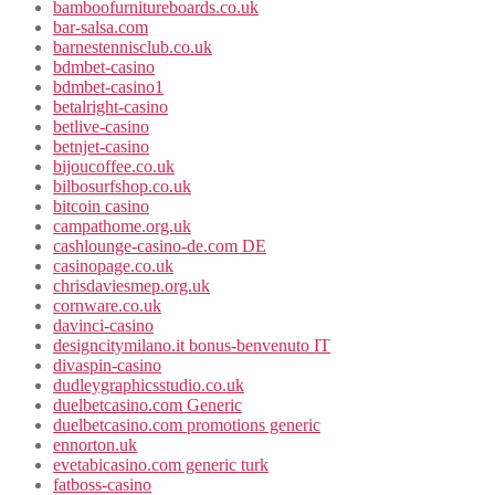
bamboofurnitureboards.co.uk
bar-salsa.com
barnestennisclub.co.uk
bdmbet-casino
bdmbet-casino1
betalright-casino
betlive-casino
betnjet-casino
bijoucoffee.co.uk
bilbosurfshop.co.uk
bitcoin casino
campathome.org.uk
cashlounge-casino-de.com DE
casinopage.co.uk
chrisdaviesmep.org.uk
cornware.co.uk
davinci-casino
designcitymilano.it bonus-benvenuto IT
divaspin-casino
dudleygraphicsstudio.co.uk
duelbetcasino.com Generic
duelbetcasino.com promotions generic
ennorton.uk
evetabicasino.com generic turk
fatboss-casino