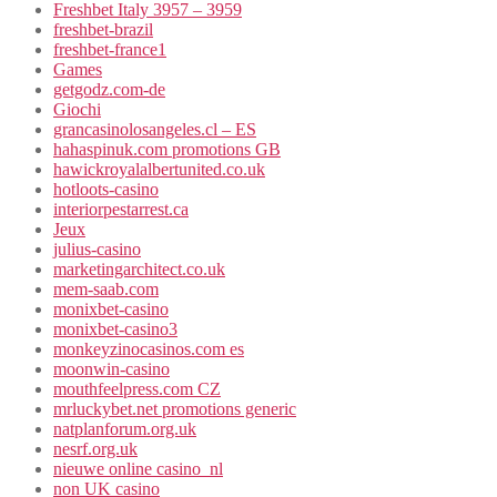
Freshbet Italy 3957 – 3959
freshbet-brazil
freshbet-france1
Games
getgodz.com-de
Giochi
grancasinolosangeles.cl – ES
hahaspinuk.com promotions GB
hawickroyalalbertunited.co.uk
hotloots-casino
interiorpestarrest.ca
Jeux
julius-casino
marketingarchitect.co.uk
mem-saab.com
monixbet-casino
monixbet-casino3
monkeyzinocasinos.com es
moonwin-casino
mouthfeelpress.com CZ
mrluckybet.net promotions generic
natplanforum.org.uk
nesrf.org.uk
nieuwe online casino_nl
non UK casino