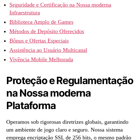
Seguridade e Certificação na Nossa moderna
Infraestrutura
Biblioteca Amplo de Games
Métodos de Depósito Oferecidos
Bônus e Ofertas Especiais
Assistência ao Usuário Multicanal
Vivência Mobile Melhorada
Proteção e Regulamentação
na Nossa moderna
Plataforma
Operamos sob rigorosas diretrizes globais, garantindo
um ambiente de jogo claro e seguro. Nossa sistema
emprega encriptação SSL de 256 bits, o mesmo padrão