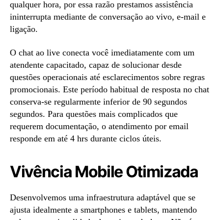
qualquer hora, por essa razão prestamos assistência
ininterrupta mediante de conversação ao vivo, e-mail e
ligação.
O chat ao live conecta você imediatamente com um
atendente capacitado, capaz de solucionar desde
questões operacionais até esclarecimentos sobre regras
promocionais. Este período habitual de resposta no chat
conserva-se regularmente inferior de 90 segundos
segundos. Para questões mais complicados que
requerem documentação, o atendimento por email
responde em até 4 hrs durante ciclos úteis.
Vivência Mobile Otimizada
Desenvolvemos uma infraestrutura adaptável que se
ajusta idealmente a smartphones e tablets, mantendo