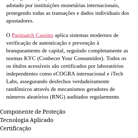
adotado por instituições monetárias internacionais,
protegendo todas as transações e dados individuais dos
apostadores.
O
Parimatch Cassino
aplica sistemas modernos de
verificação de autenticação e prevenção à
branqueamento de capital, seguindo completamente as
normas KYC (Conhecer Your Consumidor). Todos os
os títulos acessíveis são certificados por laboratórios
independentes como eCOGRA internacional e iTech
Labs, assegurando desfechos verdadeiramente
randômicos através de mecanismos geradores de
números aleatórios (RNG) auditados regularmente.
Componente de Proteção
Tecnologia Aplicado
Certificação