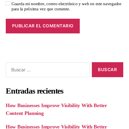
Guarda mi nombre, correo electrónico y web en este navegador
para la próxima vez que comente.
Entradas recientes
How Businesses Improve Visibility With Better
Content Planning
How Businesses Improve Visibility With Better