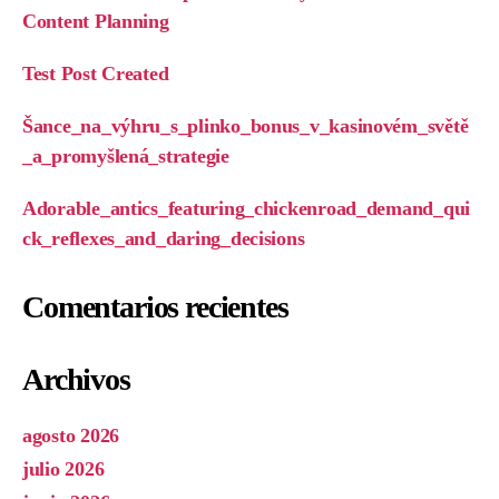
Content Planning
Test Post Created
Šance_na_výhru_s_plinko_bonus_v_kasinovém_světě
_a_promyšlená_strategie
Adorable_antics_featuring_chickenroad_demand_qui
ck_reflexes_and_daring_decisions
Comentarios recientes
Archivos
agosto 2026
julio 2026