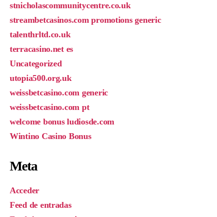
stnicholascommunitycentre.co.uk
streambetcasinos.com promotions generic
talenthrltd.co.uk
terracasino.net es
Uncategorized
utopia500.org.uk
weissbetcasino.com generic
weissbetcasino.com pt
welcome bonus ludiosde.com
Wintino Casino Bonus
Meta
Acceder
Feed de entradas