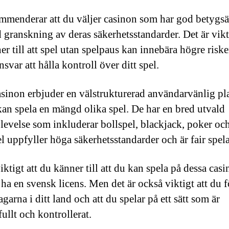
mmenderar att du väljer casinon som har god betygsä
 granskning av deras säkerhetsstandarder. Det är vikti
r till att spel utan spelpaus kan innebära högre risker
ansvar att hålla kontroll över ditt spel.
asinon erbjuder en välstrukturerad användarvänlig pl
kan spela en mängd olika spel. De har en bred utvald
levelse som inkluderar bollspel, blackjack, poker oc
el uppfyller höga säkerhetsstandarder och är fair spel
iktigt att du känner till att du kan spela på dessa cas
 ha en svensk licens. Men det är också viktigt att du f
agarna i ditt land och att du spelar på ett sätt som är
ullt och kontrollerat.