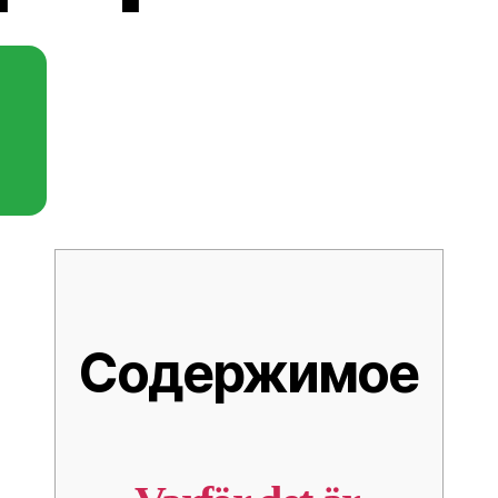
Содержимое