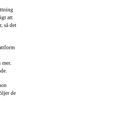
ttning
gt att
, så det
attform
h mer.
ade.
inon
öljer de