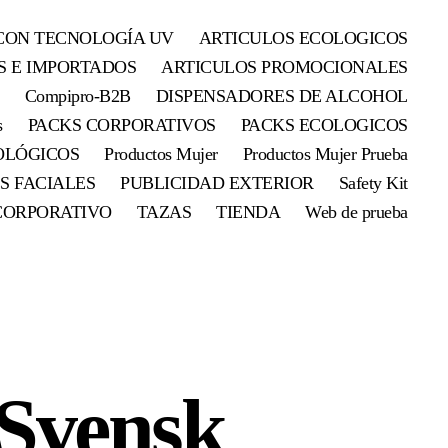
CON TECNOLOGÍA UV
ARTICULOS ECOLOGICOS
S E IMPORTADOS
ARTICULOS PROMOCIONALES
Compipro-B2B
DISPENSADORES DE ALCOHOL
s
PACKS CORPORATIVOS
PACKS ECOLOGICOS
OLÓGICOS
Productos Mujer
Productos Mujer Prueba
S FACIALES
PUBLICIDAD EXTERIOR
Safety Kit
CORPORATIVO
TAZAS
TIENDA
Web de prueba
 Svensk