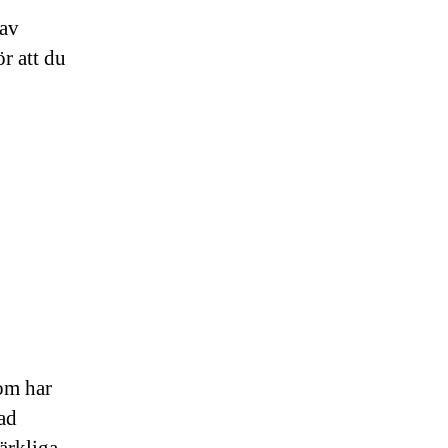
 av
r att du
som har
rad
ärkliga