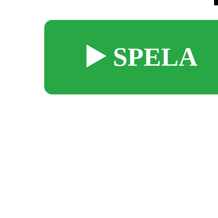
▶️ SPELA