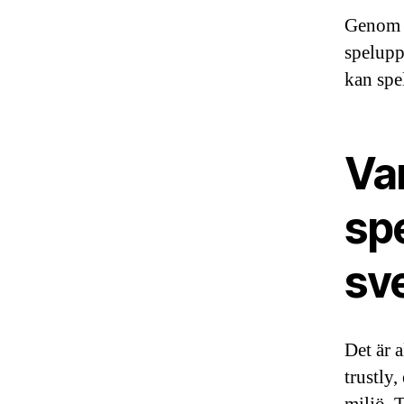
Genom a
spelupp
kan spel
Var
sp
sv
Det är a
trustly
miljö. 