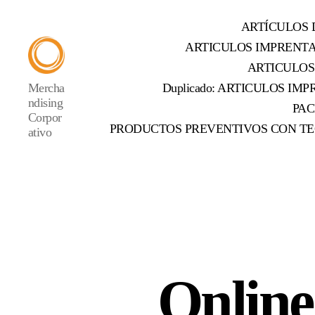
ARTÍCULOS 
ARTICULOS IMPRENT
ARTICULOS
Mercha
Duplicado: ARTICULOS IMPR
ndising
PAC
Corpor
PRODUCTOS PREVENTIVOS CON TE
ativo
Online