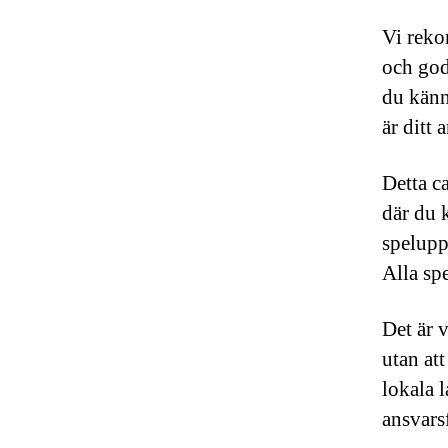
Vi reko
och god
du känne
är ditt 
Detta c
där du 
spelupp
Alla sp
Det är v
utan att
lokala l
ansvarsf