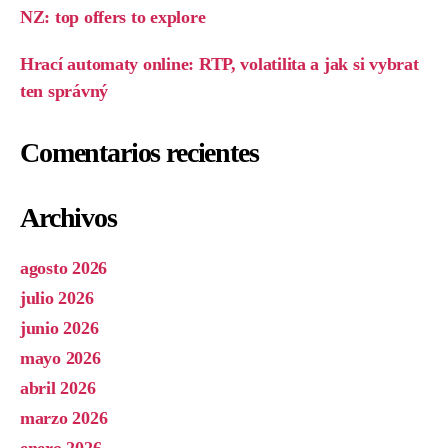
NZ: top offers to explore
Hrací automaty online: RTP, volatilita a jak si vybrat
ten správný
Comentarios recientes
Archivos
agosto 2026
julio 2026
junio 2026
mayo 2026
abril 2026
marzo 2026