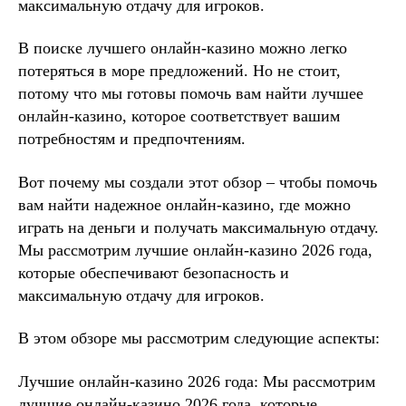
максимальную отдачу для игроков.
В поиске лучшего онлайн-казино можно легко
потеряться в море предложений. Но не стоит,
потому что мы готовы помочь вам найти лучшее
онлайн-казино, которое соответствует вашим
потребностям и предпочтениям.
Вот почему мы создали этот обзор – чтобы помочь
вам найти надежное онлайн-казино, где можно
играть на деньги и получать максимальную отдачу.
Мы рассмотрим лучшие онлайн-казино 2026 года,
которые обеспечивают безопасность и
максимальную отдачу для игроков.
В этом обзоре мы рассмотрим следующие аспекты:
Лучшие онлайн-казино 2026 года: Мы рассмотрим
лучшие онлайн-казино 2026 года, которые