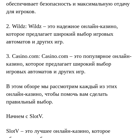
обеспечивает безопасность и максимальную отдачу
для игроков.
2. Wildz: Wildz – это надежное онлайн-казино,
которое предлагает широкий выбор игровых
автоматов и других игр.
3. Casino.com: Casino.com – это популярное онлайн-
казино, которое предлагает широкий выбор
игровых автоматов и других игр.
В этом обзоре мы рассмотрим каждый из этих
онлайн-казино, чтобы помочь вам сделать
правильный выбор.
Начнем с SlotV.
SlotV – это лучшее онлайн-казино, которое