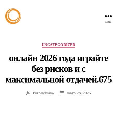
Menú
UNCATEGORIZED
онлайн 2026 года играйте
без рисков и с
максимальной отдачей.675
Por
wadminw
mayo 28, 2026