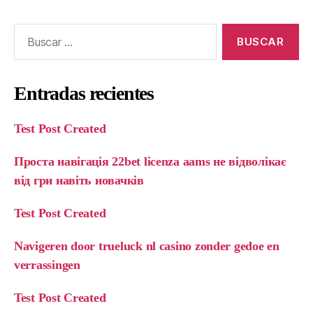
Entradas recientes
Test Post Created
Проста навігація 22bet licenza aams не відволікає
від гри навіть новачків
Test Post Created
Navigeren door trueluck nl casino zonder gedoe en
verrassingen
Test Post Created