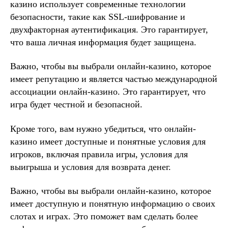
казино использует современные технологии
безопасности, такие как SSL-шифрование и
двухфакторная аутентификация. Это гарантирует,
что ваша личная информация будет защищена.
Важно, чтобы вы выбрали онлайн-казино, которое
имеет репутацию и является частью международной
ассоциации онлайн-казино. Это гарантирует, что
игра будет честной и безопасной.
Кроме того, вам нужно убедиться, что онлайн-
казино имеет доступные и понятные условия для
игроков, включая правила игры, условия для
выигрыша и условия для возврата денег.
Важно, чтобы вы выбрали онлайн-казино, которое
имеет доступную и понятную информацию о своих
слотах и играх. Это поможет вам сделать более