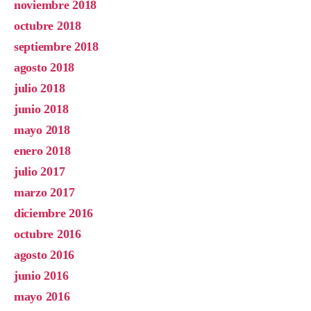
noviembre 2018
octubre 2018
septiembre 2018
agosto 2018
julio 2018
junio 2018
mayo 2018
enero 2018
julio 2017
marzo 2017
diciembre 2016
octubre 2016
agosto 2016
junio 2016
mayo 2016