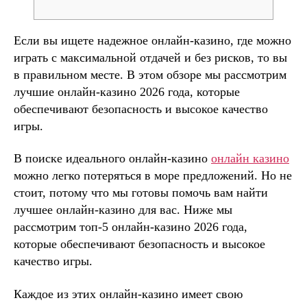
Если вы ищете надежное онлайн-казино, где можно
играть с максимальной отдачей и без рисков, то вы
в правильном месте. В этом обзоре мы рассмотрим
лучшие онлайн-казино 2026 года, которые
обеспечивают безопасность и высокое качество
игры.
В поиске идеального онлайн-казино
онлайн казино
можно легко потеряться в море предложений. Но не
стоит, потому что мы готовы помочь вам найти
лучшее онлайн-казино для вас. Ниже мы
рассмотрим топ-5 онлайн-казино 2026 года,
которые обеспечивают безопасность и высокое
качество игры.
Каждое из этих онлайн-казино имеет свою