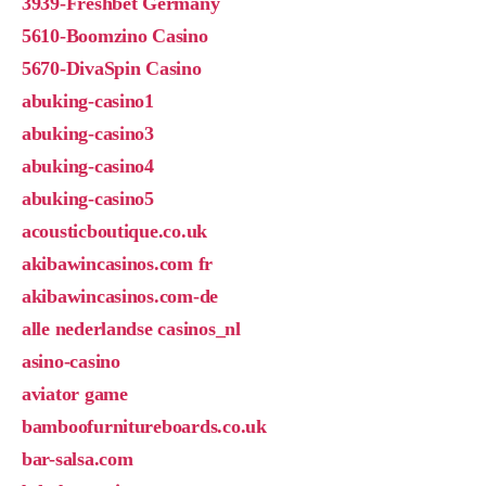
3939-Freshbet Germany
5610-Boomzino Casino
5670-DivaSpin Casino
abuking-casino1
abuking-casino3
abuking-casino4
abuking-casino5
acousticboutique.co.uk
akibawincasinos.com fr
akibawincasinos.com-de
alle nederlandse casinos_nl
asino-casino
aviator game
bamboofurnitureboards.co.uk
bar-salsa.com