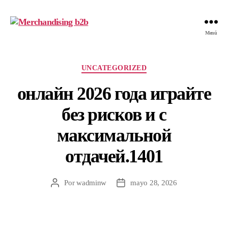
Menú
UNCATEGORIZED
онлайн 2026 года играйте
без рисков и с
максимальной
отдачей.1401
Por
wadminw
mayo 28, 2026