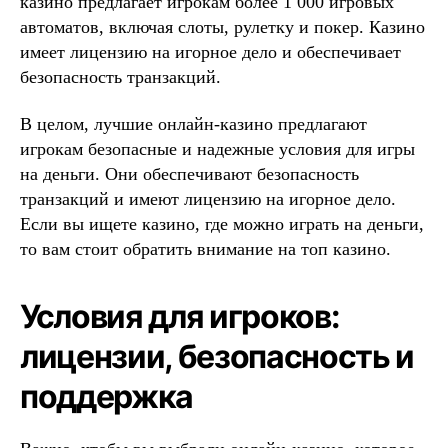
казино предлагает игрокам более 1 000 игровых
автоматов, включая слоты, рулетку и покер. Казино
имеет лицензию на игорное дело и обеспечивает
безопасность транзакций.
В целом, лучшие онлайн-казино предлагают
игрокам безопасные и надежные условия для игры
на деньги. Они обеспечивают безопасность
транзакций и имеют лицензию на игорное дело.
Если вы ищете казино, где можно играть на деньги,
то вам стоит обратить внимание на топ казино.
Условия для игроков:
лицензии, безопасность и
поддержка