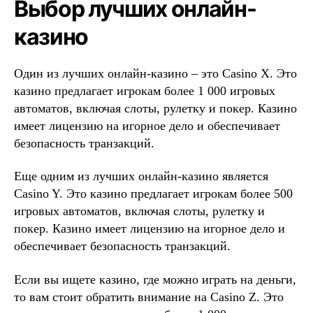
Выбор лучших онлайн-
казино
Один из лучших онлайн-казино – это Casino X. Это
казино предлагает игрокам более 1 000 игровых
автоматов, включая слоты, рулетку и покер. Казино
имеет лицензию на игорное дело и обеспечивает
безопасность транзакций.
Еще одним из лучших онлайн-казино является
Casino Y. Это казино предлагает игрокам более 500
игровых автоматов, включая слоты, рулетку и
покер. Казино имеет лицензию на игорное дело и
обеспечивает безопасность транзакций.
Если вы ищете казино, где можно играть на деньги,
то вам стоит обратить внимание на Casino Z. Это