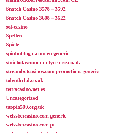
shamrockbarrestaurant.com CL
Snatch Casino 3578 – 3592
Snatch Casino 3608 – 3622
sol-casino
Spellen
Spiele
spinhublogin.com en generic
stnicholascommunitycentre.co.uk
streambetcasinos.com promotions generic
talenthrltd.co.uk
terracasino.net es
Uncategorized
utopia500.org.uk
weissbetcasino.com generic
weissbetcasino.com pt