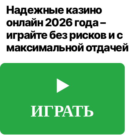
Надежные казино
онлайн 2026 года –
играйте без рисков и с
максимальной отдачей
▶️
ИГРАТЬ