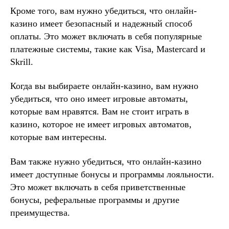
Кроме того, вам нужно убедиться, что онлайн-
казино имеет безопасный и надежный способ
оплаты. Это может включать в себя популярные
платежные системы, такие как Visa, Mastercard и
Skrill.
Когда вы выбираете онлайн-казино, вам нужно
убедиться, что оно имеет игровые автоматы,
которые вам нравятся. Вам не стоит играть в
казино, которое не имеет игровых автоматов,
которые вам интересны.
Вам также нужно убедиться, что онлайн-казино
имеет доступные бонусы и программы лояльности.
Это может включать в себя приветственные
бонусы, реферальные программы и другие
преимущества.