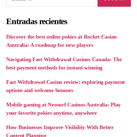
Entradas recientes
Discover the best online pokies at Rocket Casino
Australia: A roadmap for new players
Navigating Fast Withdrawal Casinos Canada: The
best payment methods for instant winning
Fast Withdrawal Casino review: exploring payment
options and welcome bonuses
Mobile gaming at Neosurf Casinos Australia: Play
your favorite pokies anytime, anywhere
How Businesses Improve Visibility With Better
Content Planning