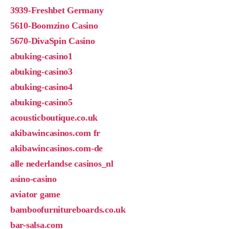
3939-Freshbet Germany
5610-Boomzino Casino
5670-DivaSpin Casino
abuking-casino1
abuking-casino3
abuking-casino4
abuking-casino5
acousticboutique.co.uk
akibawincasinos.com fr
akibawincasinos.com-de
alle nederlandse casinos_nl
asino-casino
aviator game
bamboofurnitureboards.co.uk
bar-salsa.com