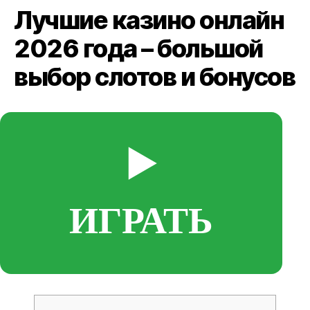
Лучшие казино онлайн
2026 года – большой
выбор слотов и бонусов
▶️
ИГРАТЬ