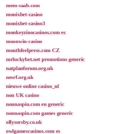
mem-saab.com
monixbet-casino
monixbet-casino3
monkeyzinocasinos.com es
moonwin-casino
mouthfeelpress.com CZ
mrluckybet.net promotions generic
natplanforum.org.uk
nesrf.org.uk
nieuwe online casino_nl
non UK casino
nonnaspin.com en generic
nonnaspin.com games generic
ollysorsby.co.uk
owlgamescasinos.com es