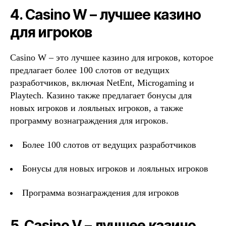
4. Casino W – лучшее казино
для игроков
Casino W – это лучшее казино для игроков, которое
предлагает более 100 слотов от ведущих
разработчиков, включая NetEnt, Microgaming и
Playtech. Казино также предлагает бонусы для
новых игроков и лояльных игроков, а также
программу вознаграждения для игроков.
Более 100 слотов от ведущих разработчиков
Бонусы для новых игроков и лояльных игроков
Программа вознаграждения для игроков
5. Casino V – лучшее казино