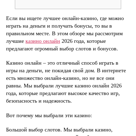
Если вы ищете лучшее онлайн-казино, где можно
играть на деньги и получать бонусы, то вы в
правильном месте. В этом обзоре мы рассмотрим
лучшие
казино онлайн
2026 года, которые
предлагают огромный выбор слотов и бонусов.
Казино онлайн – это отличный способ играть в
игры на деньги, не покидая свой дом. В интернете
есть множество онлайн-казино, но не все они
равны. Мы выбрали лучшие казино онлайн 2026
года, которые предлагают высокое качество игр,
безопасность и надежность.
Вот почему мы выбрали эти казино:
Большой выбор слотов. Мы выбрали казино,