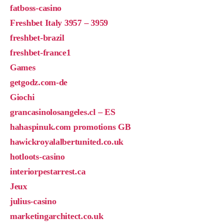
fatboss-casino
Freshbet Italy 3957 – 3959
freshbet-brazil
freshbet-france1
Games
getgodz.com-de
Giochi
grancasinolosangeles.cl – ES
hahaspinuk.com promotions GB
hawickroyalalbertunited.co.uk
hotloots-casino
interiorpestarrest.ca
Jeux
julius-casino
marketingarchitect.co.uk