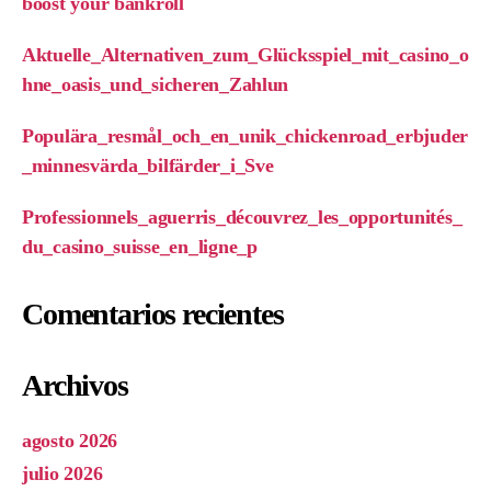
boost your bankroll
Aktuelle_Alternativen_zum_Glücksspiel_mit_casino_o
hne_oasis_und_sicheren_Zahlun
Populära_resmål_och_en_unik_chickenroad_erbjuder
_minnesvärda_bilfärder_i_Sve
Professionnels_aguerris_découvrez_les_opportunités_
du_casino_suisse_en_ligne_p
Comentarios recientes
Archivos
agosto 2026
julio 2026