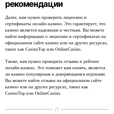
рекомендации
Далее, вам нужно проверить лицензию и
сертификаты онлайн-казино. Это гарантирует, что
казино является надежным и честным. Вы можете
найти информацию о лицензии и сертификатах на
официальном сайте казино или на других ресурсах,
таких как CasinoTop или OnlineCasino.
Также, вам нужно проверить отзывы и рейтинг
онлайн-казино. Это поможет вам понять, является
ли казино популярным и доверяющимся игроками.
Вы можете найти отзывы на официальном сайте
казино или на других ресурсах, таких как
CasinoTop или OnlineCasino.