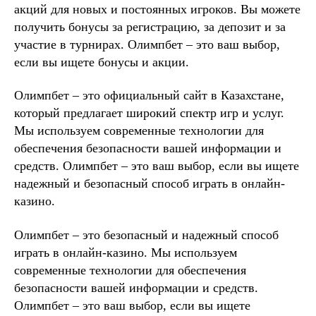
акций для новых и постоянных игроков. Вы можете
получить бонусы за регистрацию, за депозит и за
участие в турнирах. Олимпбет – это ваш выбор,
если вы ищете бонусы и акции.
Олимпбет – это официальный сайт в Казахстане,
который предлагает широкий спектр игр и услуг.
Мы используем современные технологии для
обеспечения безопасности вашей информации и
средств. Олимпбет – это ваш выбор, если вы ищете
надежный и безопасный способ играть в онлайн-
казино.
Олимпбет – это безопасный и надежный способ
играть в онлайн-казино. Мы используем
современные технологии для обеспечения
безопасности вашей информации и средств.
Олимпбет – это ваш выбор, если вы ищете