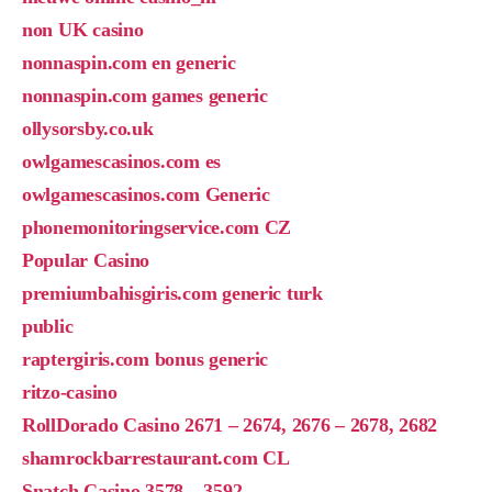
non UK casino
nonnaspin.com en generic
nonnaspin.com games generic
ollysorsby.co.uk
owlgamescasinos.com es
owlgamescasinos.com Generic
phonemonitoringservice.com CZ
Popular Casino
premiumbahisgiris.com generic turk
public
raptergiris.com bonus generic
ritzo-casino
RollDorado Casino 2671 – 2674, 2676 – 2678, 2682
shamrockbarrestaurant.com CL
Snatch Casino 3578 – 3592