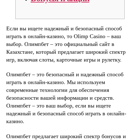
Если вы ищете надежный и безопасный способ
играть в онлайн-казино, то Olimp Casino – ваш
выбор. Олимпбет – это официальный сайт в
Казахстане, который предлагает широкий спектр
игр, включая слоты, карточные игры и рулетку.
Олимпбет – это безопасный и надежный способ
играть в онлайн-казино. Мы используем
современные технологии для обеспечения
безопасности вашей информации и средств.
Олимпбет – это ваш выбор, если вы ищете
надежный и безопасный способ играть в онлайн-
казино.
Олимпбет предлагает широкий спектр бонусов и