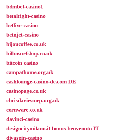
bdmbet-casino1
betalright-casino
betlive-casino
betnjet-casino
bijoucoffee.co.uk
bilbosurfshop.co.uk
bitcoin casino
campathome.org.uk
cashlounge-casino-de.com DE
casinopage.co.uk
chrisdaviesmep.org.uk
cornware.co.uk
davinci-casino
designcitymilano.it bonus-benvenuto IT
divaspin-casino