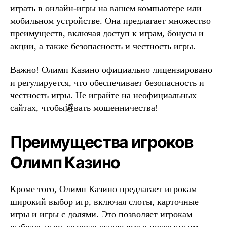
играть в онлайн-игры на вашем компьютере или
мобильном устройстве. Она предлагает множество
преимуществ, включая доступ к играм, бонусы и
акции, а также безопасность и честность игры.
Важно! Олимп Казино официально лицензировано
и регулируется, что обеспечивает безопасность и
честность игры. Не играйте на неофициальных
сайтах, чтобы避вать мошенничества!
Преимущества игроков
Олимп Казино
Кроме того, Олимп Казино предлагает игрокам
широкий выбор игр, включая слоты, карточные
игры и игры с долями. Это позволяет игрокам