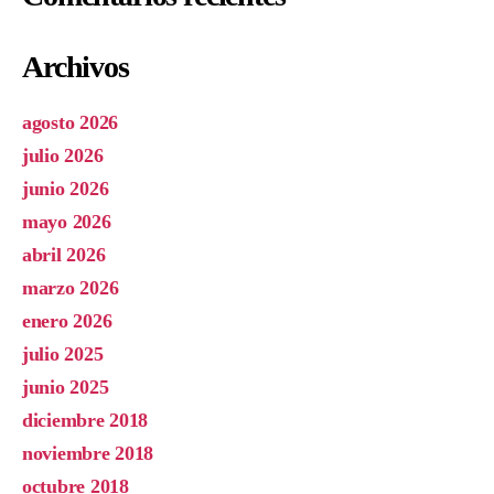
Archivos
agosto 2026
julio 2026
junio 2026
mayo 2026
abril 2026
marzo 2026
enero 2026
julio 2025
junio 2025
diciembre 2018
noviembre 2018
octubre 2018