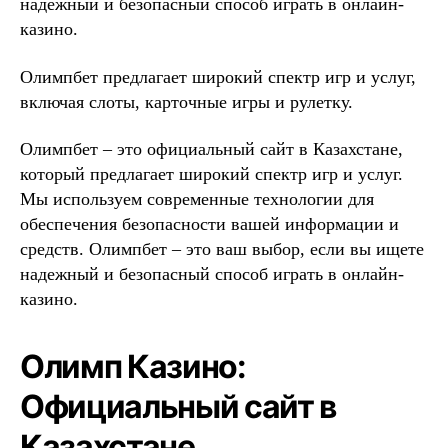
надежный и безопасный способ играть в онлайн-
казино.
Олимпбет предлагает широкий спектр игр и услуг,
включая слоты, карточные игры и рулетку.
Олимпбет – это официальный сайт в Казахстане,
который предлагает широкий спектр игр и услуг.
Мы используем современные технологии для
обеспечения безопасности вашей информации и
средств. Олимпбет – это ваш выбор, если вы ищете
надежный и безопасный способ играть в онлайн-
казино.
Олимп Казино:
Официальный сайт в
Казахстане