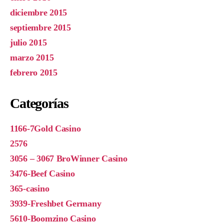
diciembre 2015
septiembre 2015
julio 2015
marzo 2015
febrero 2015
Categorías
1166-7Gold Casino
2576
3056 – 3067 BroWinner Casino
3476-Beef Casino
365-casino
3939-Freshbet Germany
5610-Boomzino Casino