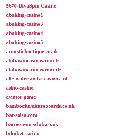
5670-DivaSpin Casino
abuking-casino1
abuking-casino3
abuking-casino4
abuking-casino5
acousticboutique.co.uk
akibawincasinos.com fr
akibawincasinos.com-de
alle nederlandse casinos_nl
asino-casino
aviator game
bamboofurnitureboards.co.uk
bar-salsa.com
barnestennisclub.co.uk
bdmbet-casino