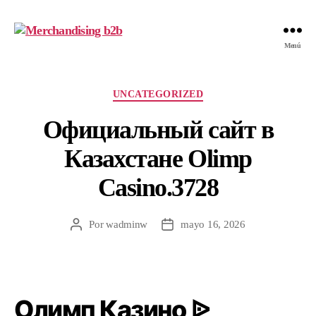
Menú
UNCATEGORIZED
Официальный сайт в
Казахстане Olimp
Casino.3728
Por
wadminw
mayo 16, 2026
Олимп Казино ᐉ