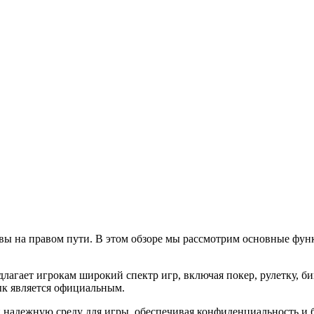
 вы на правом пути. В этом обзоре мы рассмотрим основные фу
агает игрокам широкий спектр игр, включая покер, рулетку, бин
зык является официальным.
надежную среду для игры, обеспечивая конфиденциальность и б