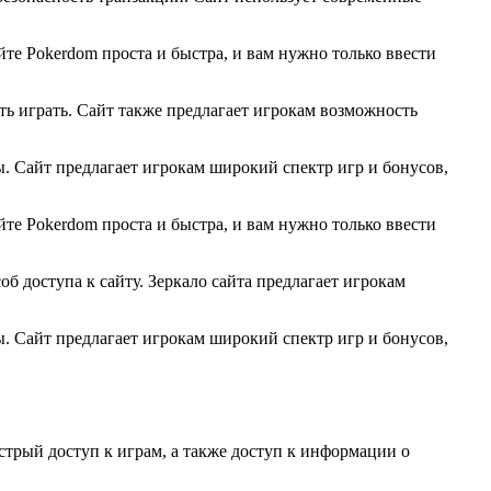
йте Pokerdom проста и быстра, и вам нужно только ввести
ь играть. Сайт также предлагает игрокам возможность
. Сайт предлагает игрокам широкий спектр игр и бонусов,
йте Pokerdom проста и быстра, и вам нужно только ввести
б доступа к сайту. Зеркало сайта предлагает игрокам
. Сайт предлагает игрокам широкий спектр игр и бонусов,
трый доступ к играм, а также доступ к информации о