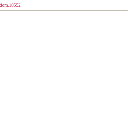
rdom.10552