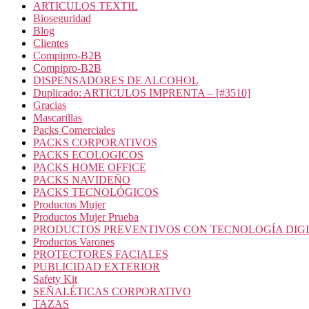
ARTICULOS TEXTIL
Bioseguridad
Blog
Clientes
Compipro-B2B
Compipro-B2B
DISPENSADORES DE ALCOHOL
Duplicado: ARTICULOS IMPRENTA – [#3510]
Gracias
Mascarillas
Packs Comerciales
PACKS CORPORATIVOS
PACKS ECOLOGICOS
PACKS HOME OFFICE
PACKS NAVIDEÑO
PACKS TECNOLÓGICOS
Productos Mujer
Productos Mujer Prueba
PRODUCTOS PREVENTIVOS CON TECNOLOGÍA DIG
Productos Varones
PROTECTORES FACIALES
PUBLICIDAD EXTERIOR
Safety Kit
SEÑALÉTICAS CORPORATIVO
TAZAS