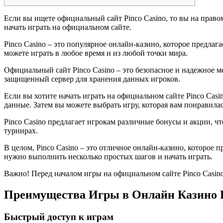
Если вы ищете официальный сайт Pinco Casino, то вы на право
начать играть на официальном сайте.
Pinco Casino – это популярное онлайн-казино, которое предла
можете играть в любое время и из любой точки мира.
Официальный сайт Pinco Casino – это безопасное и надежное ме
защищенный сервер для хранения данных игроков.
Если вы хотите начать играть на официальном сайте Pinco Casi
данные. Затем вы можете выбрать игру, которая вам понравилась
Pinco Casino предлагает игрокам различные бонусы и акции, чт
турнирах.
В целом, Pinco Casino – это отличное онлайн-казино, которое 
нужно выполнить несколько простых шагов и начать играть.
Важно! Перед началом игры на официальном сайте Pinco Casino, 
Преимущества Игры в Онлайн Казино 
Быстрый доступ к играм