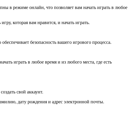
упны в режиме онлайн, что позволяет вам начать играть в любое
гру, которая вам нравится, и начать играть.
 обеспечивает безопасность вашего игрового процесса.
ачать играть в любое время и из любого места, где есть
создать свой аккаунт.
фамилию, дату рождения и адрес электронной почты.