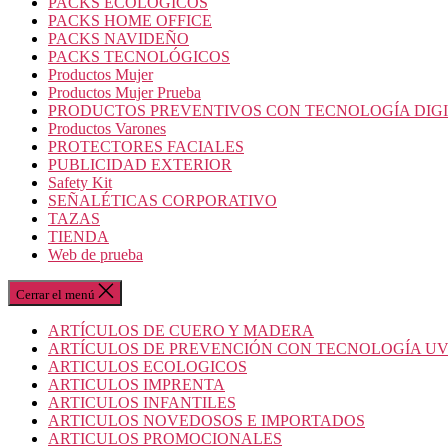
PACKS ECOLOGICOS
PACKS HOME OFFICE
PACKS NAVIDEÑO
PACKS TECNOLÓGICOS
Productos Mujer
Productos Mujer Prueba
PRODUCTOS PREVENTIVOS CON TECNOLOGÍA DIG
Productos Varones
PROTECTORES FACIALES
PUBLICIDAD EXTERIOR
Safety Kit
SEÑALÉTICAS CORPORATIVO
TAZAS
TIENDA
Web de prueba
Cerrar el menú
ARTÍCULOS DE CUERO Y MADERA
ARTÍCULOS DE PREVENCIÓN CON TECNOLOGÍA U
ARTICULOS ECOLOGICOS
ARTICULOS IMPRENTA
ARTICULOS INFANTILES
ARTICULOS NOVEDOSOS E IMPORTADOS
ARTICULOS PROMOCIONALES