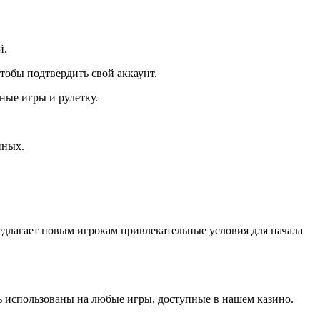
й.
тобы подтвердить свой аккаунт.
ные игры и рулетку.
нных.
редлагает новым игрокам привлекательные условия для начала
ь использованы на любые игры, доступные в нашем казино.