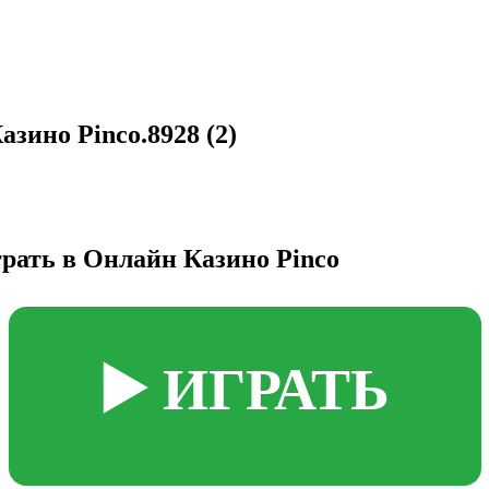
ино Pinco.8928 (2)
ать в Онлайн Казино Pinco
▶️ ИГРАТЬ