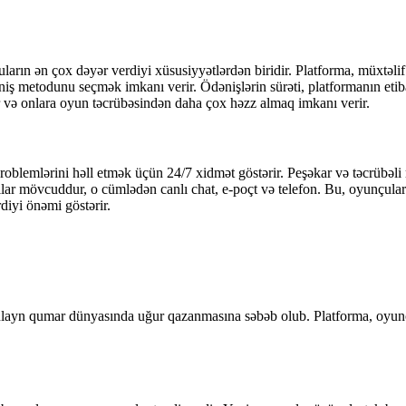
uların ən çox dəyər verdiyi xüsusiyyətlərdən biridir. Platforma, müxtəlif
iş metodunu seçmək imkanı verir. Ödənişlərin sürəti, platformanın etibarl
ir və onlara oyun təcrübəsindən daha çox həzz almaq imkanı verir.
problemlərini həll etmək üçün 24/7 xidmət göstərir. Peşəkar və təcrübəl
llar mövcuddur, o cümlədən canlı chat, e-poçt və telefon. Bu, oyunçula
diyi önəmi göstərir.
ir onlayn qumar dünyasında uğur qazanmasına səbəb olub. Platforma, oyu