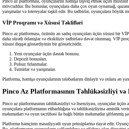
Pinco az platforması, oyunçularını həmişə təşviq etmək üçün müxtəlif
mövcuddur. Bu bonuslar, oyunçulara daha çox oyun oynamağ, qazanma ş
yarışmalar və lotereyalar təşkil edir. Bu tədbirlər, oyunçulara böyük 
VİP Proqramı və Xüsusi Təklifləri
Pinco az platforması, özünün ən sadıq oyunçuları üçün xüsusi bir VİP 
daha sürətli ödənişlər və eksklüziv tədbirlərə dəvət olunmaq. VİP pro
xüsusi diqqət göstərdiyinin bir göstəricisidir.
Yeni oyunçular üçün dəstək bonusu.
Depozit bonusları.
Pulsuz fırlanmalar.
Turnirlər və yarışmalar.
Platforma, həmişə oyunçularının tələbatlarını dinləyir və onlara ən ya
Pinco Az Platformasının Təhlükəsizliyi və 
Pinco az platformasının təhlükəsizliyi və lisenziyası, oyunçular üçün ə
oyunçulara platformanın etibarlılığına və təhlükəsizliyinə əminlik ver
məlumatları və oyun təcrübəsi ilə bağlı bütün məlumatlar şifrlənmiş ş
Platforma həmçinin məsuliyyətli oyun prinsiplərinə riayət edir. Oyun
Bu, platformanın oyunçuların sağlamlığına və rifahına olan diqqətini gös