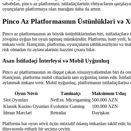
səbəbdən, pinco az platforması, istifadəçilərinin ehtiyaclarını qarşıla
oyunçuların platformaya olan marağını daha da artırır.
Pinco Az Platformasının Üstünlükləri və X
Pinco az platformasının ən böyük üstünlüklərindən biri, istifadəçilərə
zövqünə uyğun bir oyun tapmaq mümkündür. Platforma, həm yerli, həm
imkanı verir. Həmçinin, platforma, oyunçuların təhlükəsizliyini və məl
risk olmadan öz əyləncələrinin həzzini çıxara bilər.
Asan İstifadəçi İnterfeysi və Mobil Uyğunluq
Pinco az platformasının ən diqqət çəkən xüsusiyyətlərindən biri də onu
Həmçinin, platforma mobil cihazlarla tam uyğunluq təmin edir. İstifadəç
əylənmək imkanı verir. Mobil uyğunluq, platformanın istifadəçilərinə da
Oyun Növü
Təminatçı
Maksimum Uduş
Slot Oyunları
NetEnt, Microgaming
500.000 AZN
Klassik Kazino Oyunları
Evolution Gaming
100.000 AZN
İdman Mərcləri
Betradar
Dəyişkən
Platforma hər oyun növü üçün müxtəlif ödəniş imkanları təklif edir, bu 
dünyasında etibarlı bir seçimə çevirir.