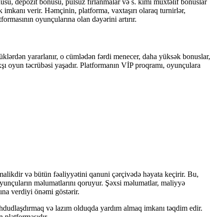
su, depozit bonusu, pulsuz fırlanmalar və s. kimi müxtəlif bonuslar
anı verir. Həmçinin, platforma, vaxtaşırı olaraq turnirlər,
formasının oyunçularına olan dəyərini artırır.
lüklərdən yararlanır, o cümlədən fərdi menecer, daha yüksək bonuslar,
axşı oyun təcrübəsi yaşadır. Platformanın VİP proqramı, oyunçulara
malikdir və bütün fəaliyyətini qanuni çərçivədə həyata keçirir. Bu,
k oyunçuların məlumatlarını qoruyur. Şəxsi məlumatlar, maliyyə
ına verdiyi önəmi göstərir.
məhdudlaşdırmaq və lazım olduqda yardım almaq imkanı təqdim edir.
n platformasıdır.