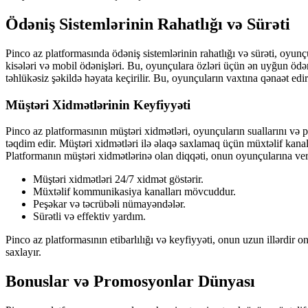
Ödəniş Sistemlərinin Rahatlığı və Sürəti
Pinco az platformasında ödəniş sistemlərinin rahatlığı və sürəti, oyunç
kisələri və mobil ödənişləri. Bu, oyunçulara özləri üçün ən uyğun ödən
təhlükəsiz şəkildə həyata keçirilir. Bu, oyunçuların vaxtına qənaət ed
Müştəri Xidmətlərinin Keyfiyyəti
Pinco az platformasının müştəri xidmətləri, oyunçuların suallarını və 
təqdim edir. Müştəri xidmətləri ilə əlaqə saxlamaq üçün müxtəlif kana
Platformanın müştəri xidmətlərinə olan diqqəti, onun oyunçularına ver
Müştəri xidmətləri 24/7 xidmət göstərir.
Müxtəlif kommunikasiya kanalları mövcuddur.
Peşəkar və təcrübəli nümayəndələr.
Sürətli və effektiv yardım.
Pinco az platformasının etibarlılığı və keyfiyyəti, onun uzun illərd
saxlayır.
Bonuslar və Promosyonlar Dünyası