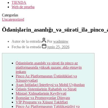
TIENDA
Web de prueba
Categorías
Uncategorized
Ödənişlərin_asanlığı_və_sürəti_ilə_pinco
Autor de la entrada
Por
wadminw
Fecha de la entrada
junio 25, 2026
Ödənişlərin asanlığı və sürəti ilə pinco az
platformasında yüksək qazanc əldə etməyin
imkanı
Pinco Az Platformasının Üstünlükləri və
Xüsusiyyətləri
Asan İstifadəçi İnterfeysi və Mobil Uyğunluq
Ödəniş Sistemlərinin Rahatlığı və Sürəti
Müştəri Xidmətlərinin Keyfiyyəti
Bonuslar və Promosyonlar Dünyası
VİP Proqramı və Xüsusi Təklifləri
Pinco Az Platformasının Təhlükəsizliyi və