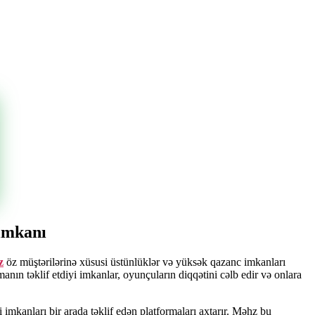
 imkanı
z
öz müştərilərinə xüsusi üstünlüklər və yüksək qazanc imkanları
anın təklif etdiyi imkanlar, oyunçuların diqqətini cəlb edir və onlara
mkanları bir arada təklif edən platformaları axtarır. Məhz bu