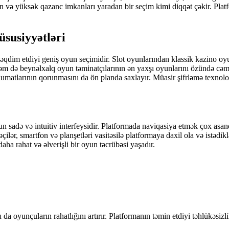
yan və yüksək qazanc imkanları yaradan bir seçim kimi diqqət çəkir. Plat
üsusiyyətləri
 təqdim etdiyi geniş oyun seçimidir. Slot oyunlarından klassik kazino o
 də beynəlxalq oyun təminatçılarının ən yaxşı oyunlarını özündə cəml
umatlarının qorunmasını da ön planda saxlayır. Müasir şifrləmə texnolog
n sadə və intuitiv interfeysidir. Platformada naviqasiya etmək çox asandı
ilər, smartfon və planşetləri vasitəsilə platformaya daxil ola və istədik
ha rahat və əlverişli bir oyun təcrübəsi yaşadır.
da oyunçuların rahatlığını artırır. Platformanın təmin etdiyi təhlükəsiz