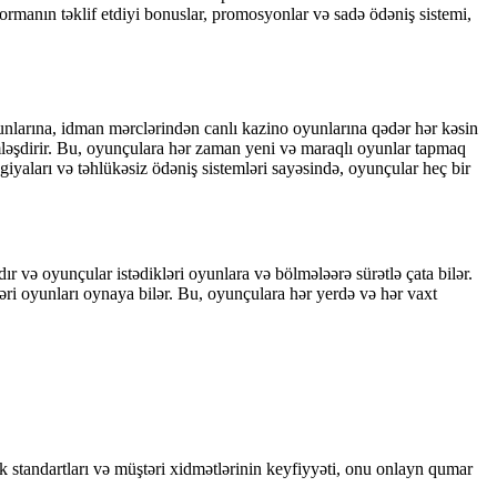
formanın təklif etdiyi bonuslar, promosyonlar və sadə ödəniş sistemi,
yunlarına, idman mərclərindən canlı kazino oyunlarına qədər hər kəsin
əşdirir. Bu, oyunçulara hər zaman yeni və maraqlı oyunlar tapmaq
iyaları və təhlükəsiz ödəniş sistemləri sayəsində, oyunçular heç bir
r və oyunçular istədikləri oyunlara və bölmələərə sürətlə çata bilər.
ləri oyunları oynaya bilər. Bu, oyunçulara hər yerdə və hər vaxt
lik standartları və müştəri xidmətlərinin keyfiyyəti, onu onlayn qumar