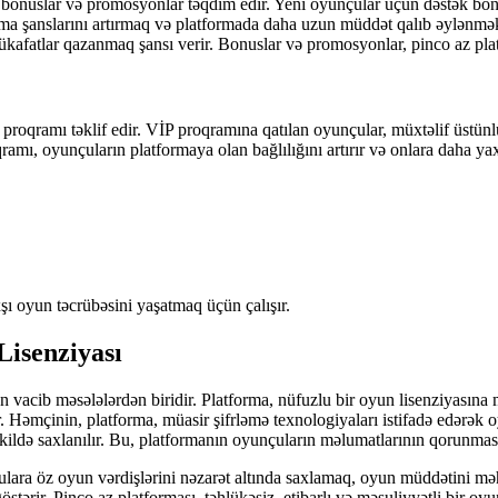
 bonuslar və promosyonlar təqdim edir. Yeni oyunçular üçün dəstək bonu
anslarını artırmaq və platformada daha uzun müddət qalıb əylənmək imk
mükafatlar qazanmaq şansı verir. Bonuslar və promosyonlar, pinco az plat
proqramı təklif edir. VİP proqramına qatılan oyunçular, müxtəlif üstün
qramı, oyunçuların platformaya olan bağlılığını artırır və onlara daha y
xşı oyun təcrübəsini yaşatmaq üçün çalışır.
Lisenziyası
n vacib məsələlərdən biridir. Platforma, nüfuzlu bir oyun lisenziyasına 
ir. Həmçinin, platforma, müasir şifrləmə texnologiyaları istifadə edərə
əkildə saxlanılır. Bu, platformanın oyunçuların məlumatlarının qorunmas
çulara öz oyun vərdişlərini nəzarət altında saxlamaq, oyun müddətini 
tərir. Pinco az platforması, təhlükəsiz, etibarlı və məsuliyyətli bir oyu