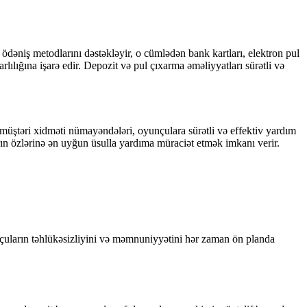
 ödəniş metodlarını dəstəkləyir, o cümlədən bank kartları, elektron pul
ılığına işarə edir. Depozit və pul çıxarma əməliyyatları sürətli və
i müştəri xidməti nümayəndələri, oyunçulara sürətli və effektiv yardım
rın özlərinə ən uyğun üsulla yardıma müraciət etmək imkanı verir.
nçuların təhlükəsizliyini və məmnuniyyətini hər zaman ön planda