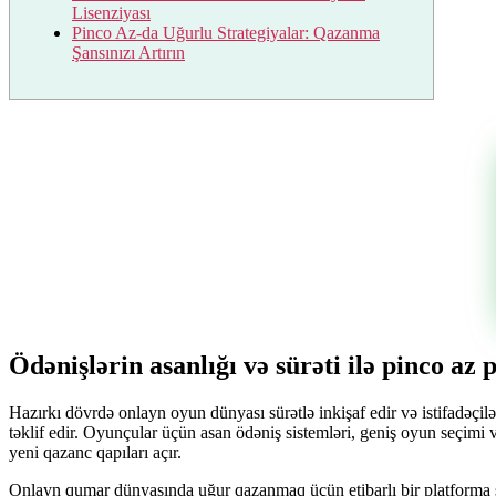
Lisenziyası
Pinco Az-da Uğurlu Strategiyalar: Qazanma
Şansınızı Artırın
Ödənişlərin asanlığı və sürəti ilə pinco a
Hazırkı dövrdə onlayn oyun dünyası sürətlə inkişaf edir və istifadəçil
təklif edir. Oyunçular üçün asan ödəniş sistemləri, geniş oyun seçimi 
yeni qazanc qapıları açır.
Onlayn qumar dünyasında uğur qazanmaq üçün etibarlı bir platforma seç