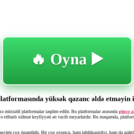
🔥 Oyna ▶️
z platformasında yüksək qazanc əldə etməyin
ərə müxtəlif platformalar təqdim edilir. Bu platformalar arasında
pinco a
və etibarlı xidmət keyfiyyəti ən vacib meyarlardır. Bu məqamda, platform
imi çox önəmlidir. Bir çox oyunçu, həm təhlükəsizliyi, həm də gəlirli i