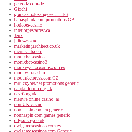
getgodz.com-de
Giochi
grancasinolosangeles.cl – ES
hahaspinuk.com promotions GB
hotloots-casino
interiorpestarrest.ca
Jeux
julius-casino
marketingarchitect.co.uk
mem-saab.com
monixbet-casino
monixbet-casino3
monkeyzinocasinos.com es
moonwin-casino
mouthfeelpress.com CZ
mrluckybet.net promotions generic
natplanforum.org.uk
nesrf.org.uk
nieuwe online casino_nl
non UK casino
nonnaspin.com en generic
nonnaspin.com games generic
ollysorsby.co.uk
owlgamescasinos.com es
owlgamescasinos.com Generic