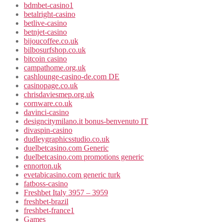
bdmbet-casino1
betalright-casino
betlive-casino
betnjet-casino
bijoucoffee.co.uk
bilbosurfshop.co.uk
bitcoin casino
campathome.org.uk
cashlounge-casino-de.com DE
casinopage.co.uk
chrisdaviesmep.org.uk
cornware.co.uk
davinci-casino
designcitymilano.it bonus-benvenuto IT
divaspin-casino
dudleygraphicsstudio.co.uk
duelbetcasino.com Generic
duelbetcasino.com promotions generic
ennorton.uk
evetabicasino.com generic turk
fatboss-casino
Freshbet Italy 3957 – 3959
freshbet-brazil
freshbet-france1
Games