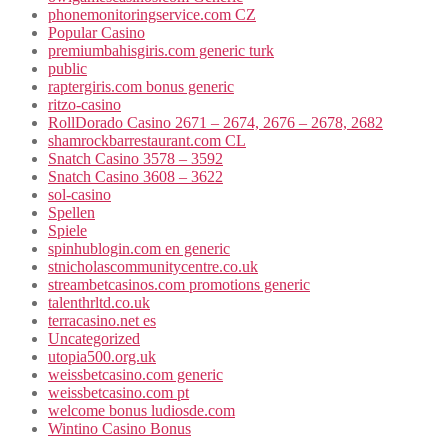
phonemonitoringservice.com CZ
Popular Casino
premiumbahisgiris.com generic turk
public
raptergiris.com bonus generic
ritzo-casino
RollDorado Casino 2671 – 2674, 2676 – 2678, 2682
shamrockbarrestaurant.com CL
Snatch Casino 3578 – 3592
Snatch Casino 3608 – 3622
sol-casino
Spellen
Spiele
spinhublogin.com en generic
stnicholascommunitycentre.co.uk
streambetcasinos.com promotions generic
talenthrltd.co.uk
terracasino.net es
Uncategorized
utopia500.org.uk
weissbetcasino.com generic
weissbetcasino.com pt
welcome bonus ludiosde.com
Wintino Casino Bonus