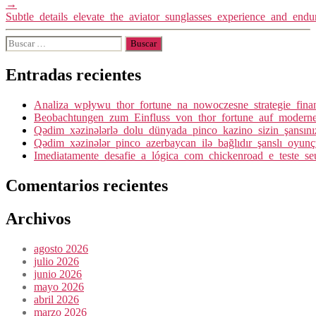
→
Subtle_details_elevate_the_aviator_sunglasses_experience_and_endu
Entradas recientes
Analiza_wpływu_thor_fortune_na_nowoczesne_strategie_fin
Beobachtungen_zum_Einfluss_von_thor_fortune_auf_moderne_I
Qədim_xəzinələrlə_dolu_dünyada_pinco_kazino_sizin_şansını
Qədim_xəzinələr_pinco_azerbaycan_ilə_bağlıdır_şanslı_oyunç
Imediatamente_desafie_a_lógica_com_chickenroad_e_teste_seu
Comentarios recientes
Archivos
agosto 2026
julio 2026
junio 2026
mayo 2026
abril 2026
marzo 2026