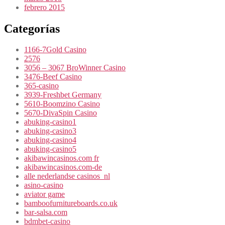
febrero 2015
Categorías
1166-7Gold Casino
2576
3056 – 3067 BroWinner Casino
3476-Beef Casino
365-casino
3939-Freshbet Germany
5610-Boomzino Casino
5670-DivaSpin Casino
abuking-casino1
abuking-casino3
abuking-casino4
abuking-casino5
akibawincasinos.com fr
akibawincasinos.com-de
alle nederlandse casinos_nl
asino-casino
aviator game
bamboofurnitureboards.co.uk
bar-salsa.com
bdmbet-casino