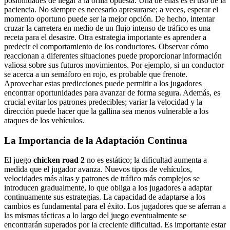
posibilidades de llegar a la orilla opuesta. Una de ellas es el uso de la
paciencia. No siempre es necesario apresurarse; a veces, esperar el
momento oportuno puede ser la mejor opción. De hecho, intentar
cruzar la carretera en medio de un flujo intenso de tráfico es una
receta para el desastre. Otra estrategia importante es aprender a
predecir el comportamiento de los conductores. Observar cómo
reaccionan a diferentes situaciones puede proporcionar información
valiosa sobre sus futuros movimientos. Por ejemplo, si un conductor
se acerca a un semáforo en rojo, es probable que frenote.
Aprovechar estas predicciones puede permitir a los jugadores
encontrar oportunidades para avanzar de forma segura. Además, es
crucial evitar los patrones predecibles; variar la velocidad y la
dirección puede hacer que la gallina sea menos vulnerable a los
ataques de los vehículos.
La Importancia de la Adaptación Continua
El juego
chicken road 2
no es estático; la dificultad aumenta a
medida que el jugador avanza. Nuevos tipos de vehículos,
velocidades más altas y patrones de tráfico más complejos se
introducen gradualmente, lo que obliga a los jugadores a adaptar
continuamente sus estrategias. La capacidad de adaptarse a los
cambios es fundamental para el éxito. Los jugadores que se aferran a
las mismas tácticas a lo largo del juego eventualmente se
encontrarán superados por la creciente dificultad. Es importante estar