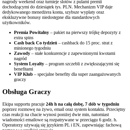
nagrody weekend oraz turnieje slotów z pulami premii
dochodzącymi do dziesiątek tys. PLN. Mechanizm VIP daje
dedykowanego menedżera konta, szybsze wyplaty oraz
ekskluzywne bonusy niedostępne dla standardowych
użytkowników.
Premia Powitalny
– pakiet na pierwszy trójkę depozyty z
extra spins
Cash back Co tydzień
– cashback do 15 proc. strat z
minionego tygodniu
Zawody
– stałe konkurencje z zapewnionymi kwotami
nagród
System Loyalty
– program szczebli z zwiększającymi się
benefitami
VIP Klub
– specjalne benefity dla super zaangażowanych
graczy
Obsługa Graczy
Ekipa supportu pracuje
24h h na całą dobę, 7 dób w tygodniu
poprzez rozmowę na żywo, email oraz system kontaktu. Przeciętny
czas reakcji na chacie wynosi poniżej dwie min, natomiast
wiadomości emailowe są rozpatrywane w przeciągu 6 godz. h.
Operatorzy używają się językiem PL i EN, zapewniając fachową