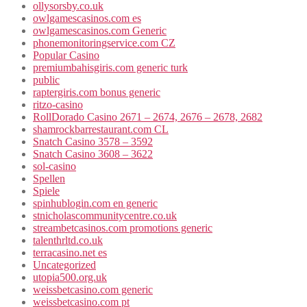
ollysorsby.co.uk
owlgamescasinos.com es
owlgamescasinos.com Generic
phonemonitoringservice.com CZ
Popular Casino
premiumbahisgiris.com generic turk
public
raptergiris.com bonus generic
ritzo-casino
RollDorado Casino 2671 – 2674, 2676 – 2678, 2682
shamrockbarrestaurant.com CL
Snatch Casino 3578 – 3592
Snatch Casino 3608 – 3622
sol-casino
Spellen
Spiele
spinhublogin.com en generic
stnicholascommunitycentre.co.uk
streambetcasinos.com promotions generic
talenthrltd.co.uk
terracasino.net es
Uncategorized
utopia500.org.uk
weissbetcasino.com generic
weissbetcasino.com pt