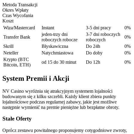
Metoda Transakcji
Okres Wpłaty
Czas Wycofania
Koszt
Wiza/Mastercard
Instant
3-5 dni pracy
0%
jeden-trzy dni
3-7 dni roboczych
Transfer Bank
0%
roboczych robocze
roboczych
Skrill
Błyskawiczna
Do 24h
0%
Neteller
Natychmiastowa
Do doby
0%
Krypto (BTC
od 15 do 30 minut
Do 12h
0%
Bitcoin, ETH)
System Premii i Akcji
NV Casino wyróżnia się atrakcyjnym systemem lojalności
budowanym się z kilku szczebli. Każdy klient zbiera punkty
lojalnościowe podczas regularnej zabawy, jakie jest możliwe
następnie wymienić na premie pieniężne lub bezpłatne obroty.
Stałe Oferty
Oprócz zestawu powitalnego proponujemy cotygodniowe zwroty,