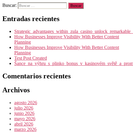
Buscar:
Entradas recientes
Strategic_advantages_within_zula_casino_unlock_remarkable_
How Businesses Improve Visibility With Better Content
Planning
How Businesses Improve Visibility With Better Content
Planning
Test Post Created
Šance_na_výhru_s_plinko_bonus_v_kasinovém_světě_a_promy
Comentarios recientes
Archivos
agosto 2026
julio 2026
junio 2026
mayo 2026
abril 2026
marzo 2026