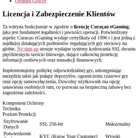
Obsługa Graczy
Licencja i Zabezpieczenie Klientów
Ta witryna funkcjonuje w zgodzie o
licencję Curaçao eGaming
,
jaka jest fundament legalności i jawności operacji. Potwierdzony
aspekt: Curacao eGaming wydaje certyfikaty od 1996 r i jest jedną z
najdłużej działających podmiotów regulujących gry sieciowy na
globie.
Nv sign up
stosuje wydajne systemy kodowania SSL dwustu
pięćdziesięciu sześcio bitowego, dające całkowitą protekcję
informacji osobowych oraz transakcji finansowych.
Implementujemy politykę odpowiedzialnej gry, udostępniając
narzędzia takie jak pułapy depozytów, ograniczenia czasowe gry
oraz opcję samowyłączenia. Dowolny użytkownik ma opcję
ustawienia osobistych ram, co pozwala na bezpieczną zabawę bez
zagrożenia zależności.
Komponent Ochrony
Technika
Poziom Protekcji
Szyfrowanie
SSL 256-bit
Maksymalny
Danych
Potwierdzenie
KYC (Know Your Customer)
Wysoki