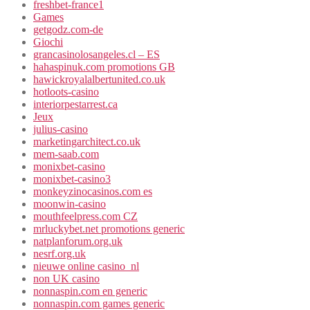
freshbet-france1
Games
getgodz.com-de
Giochi
grancasinolosangeles.cl – ES
hahaspinuk.com promotions GB
hawickroyalalbertunited.co.uk
hotloots-casino
interiorpestarrest.ca
Jeux
julius-casino
marketingarchitect.co.uk
mem-saab.com
monixbet-casino
monixbet-casino3
monkeyzinocasinos.com es
moonwin-casino
mouthfeelpress.com CZ
mrluckybet.net promotions generic
natplanforum.org.uk
nesrf.org.uk
nieuwe online casino_nl
non UK casino
nonnaspin.com en generic
nonnaspin.com games generic