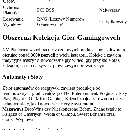
Osoby
Ochrona
PCI DSS
Najwyższy
Płatności
Losowanie
RNG (Losowy Numerów
Certyfikowany
Wyników
Generowanie)
Obszerna Kolekcja Gier Gamingowych
NV Platforma współpracuje z czołowymi producentami software’u,
oferując ponad
3000 pozycji
z wielu kategorii. Kolekcja zawiera
tradycyjne maszyny, nowoczesne gry wideo, gry przy stole oraz
kategorię casino na zywo z prawdziwymi prowadzącymi.
Automaty i Sloty
Zbiór automatów do rozgrywki zawiera produkcje od
renomowanych producentów jak Net Entertainment, Pragmatic Play
Play, Play n GO i Micro Gaming. Klienci znajdą zarówno retro 3-
bębnowe sloty, jak i nowoczesne gry z
systemem
Megaways
,DropWins czy Nieskończone Bębny. Znane tytuły to
Książka of Umarłych, Wrota of Olimpu, Sweet Bonansa oraz
Gonza Wyprawa.