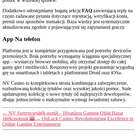
pomoc w wszelkiej sprawie.
Dodatkowo udostępniamy bogatą sekcję
FAQ
zawierającą reply na
często zadawane pytania dotyczące rejestracją, weryfikacji konta,
premii oraz sposobów transakcji. Baza wiedzy jest systematycznie
aktualizowana zgodnie z pojawiającymi się zapytaniami graczy.
App Na telefon
Platforma jest w kompletnie przygotowana pod potrzeby deviceów
przenośnych. Brak potrzeby wymagamy ściągania specjalistycznej
app – wystarczy browser mobilna, aby otrzymać dostęp do całej
gamy gier i możliwości. Responsywny projekt gwarantuje wygodną
grę na smartfonach i tabletach z platfomrami Droid oraz iOSa.
NV Casino to kompleksowa strona kombinująca zabezpieczenie,
rozbudowaną kolekcję tytułów oraz wysokiej jakości pomoc. Stale
updateujemy kolekcję o nowe tytuły od najlepszych deweloperów,
dbając jednocześnie o maksymalne wymogi świadomej zabawy.
←
NV Szerencsejáték-portál – Hivatásos Gaming Oldal Hazai
Játékosoknak 🎰
→
OnLuck Casino: Revolutionizing Excellence in
Online Gaming Entertainment