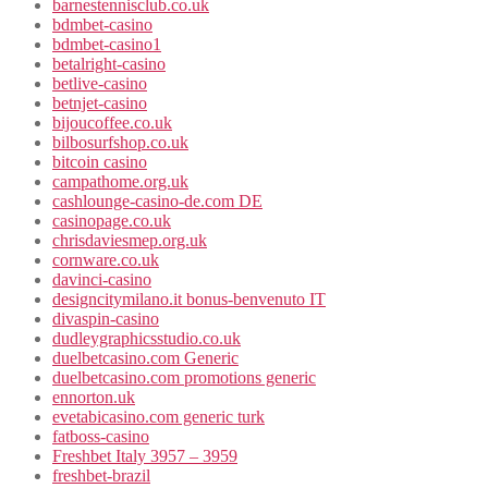
barnestennisclub.co.uk
bdmbet-casino
bdmbet-casino1
betalright-casino
betlive-casino
betnjet-casino
bijoucoffee.co.uk
bilbosurfshop.co.uk
bitcoin casino
campathome.org.uk
cashlounge-casino-de.com DE
casinopage.co.uk
chrisdaviesmep.org.uk
cornware.co.uk
davinci-casino
designcitymilano.it bonus-benvenuto IT
divaspin-casino
dudleygraphicsstudio.co.uk
duelbetcasino.com Generic
duelbetcasino.com promotions generic
ennorton.uk
evetabicasino.com generic turk
fatboss-casino
Freshbet Italy 3957 – 3959
freshbet-brazil