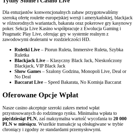
Tytuły Stolne i Casino Live
Dla entuzjastów konwencjonalnych zabaw przygotowaliśmy
szeroką ofertę roulette europejskiej wersji i amerykańskiej, blackjack
w różnorodnych wariantach, bakarata oraz pokerowe gry kasynowy
poker. Sekcja Live Kasino współpracuje z Ewolucja Gaming i
Pragmatic Play Live, oferując gry w systemie realnym z
zawodowymi dealerami w rozdzielczości HD.
Ruletki Live
– Piorun Ruleta, Immersive Ruleta, Szybka
Ruletka
Blackjack Live
– Klasyczny Black Jack, Nieskończony
Blackjack, VIP Black Jack
Show Games
– Szalony Godzina, Monopoli Live, Deal or
No Deal
Baccarat Live
– Speed Bakarata, No Komisja Baccarat
Oferowane Opcje Wpłat
Nasze casino akceptuje szeroki zakres metod wpłat
przystosowanych do rodzimego rynku. Minimalna wpłata to
pięćdziesiąt PLN
, zaś maksymalna wartość wycofania to
20 000
PLN w miesiącu
. Wszelkie transakcje są obsługiwane w trybie
chroniący i zgodny ze standardami przemysłowymi.