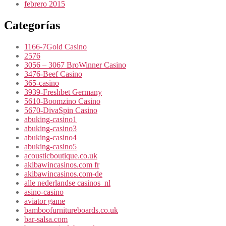
febrero 2015
Categorías
1166-7Gold Casino
2576
3056 – 3067 BroWinner Casino
3476-Beef Casino
365-casino
3939-Freshbet Germany
5610-Boomzino Casino
5670-DivaSpin Casino
abuking-casino1
abuking-casino3
abuking-casino4
abuking-casino5
acousticboutique.co.uk
akibawincasinos.com fr
akibawincasinos.com-de
alle nederlandse casinos_nl
asino-casino
aviator game
bamboofurnitureboards.co.uk
bar-salsa.com