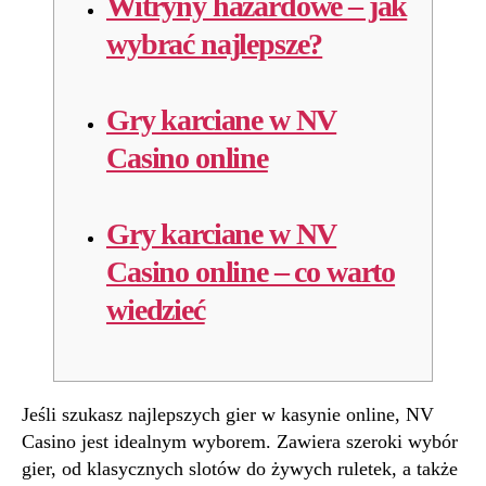
Witryny hazardowe – jak
wybrać najlepsze?
Gry karciane w NV
Casino online
Gry karciane w NV
Casino online – co warto
wiedzieć
Jeśli szukasz najlepszych gier w kasynie online, NV
Casino jest idealnym wyborem. Zawiera szeroki wybór
gier, od klasycznych slotów do żywych ruletek, a także