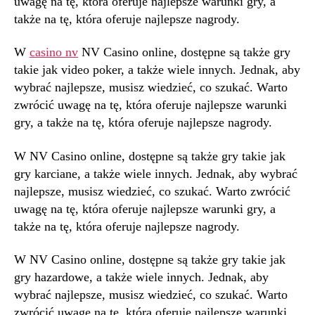
uwagę na tę, która oferuje najlepsze warunki gry, a
także na tę, która oferuje najlepsze nagrody.
W
casino nv
NV Casino online, dostępne są także gry
takie jak video poker, a także wiele innych. Jednak, aby
wybrać najlepsze, musisz wiedzieć, co szukać. Warto
zwrócić uwagę na tę, która oferuje najlepsze warunki
gry, a także na tę, która oferuje najlepsze nagrody.
W NV Casino online, dostępne są także gry takie jak
gry karciane, a także wiele innych. Jednak, aby wybrać
najlepsze, musisz wiedzieć, co szukać. Warto zwrócić
uwagę na tę, która oferuje najlepsze warunki gry, a
także na tę, która oferuje najlepsze nagrody.
W NV Casino online, dostępne są także gry takie jak
gry hazardowe, a także wiele innych. Jednak, aby
wybrać najlepsze, musisz wiedzieć, co szukać. Warto
zwrócić uwagę na tę, która oferuje najlepsze warunki