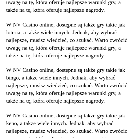
uwagę na tę, która oferuje najlepsze warunki gry, a
także na tę, która oferuje najlepsze nagrody.
W NV Casino online, dostępne są także gry takie jak
loteria, a także wiele innych. Jednak, aby wybrać
najlepsze, musisz wiedzieć, co szukać. Warto zwrócić
uwagę na tę, która oferuje najlepsze warunki gry, a
także na tę, która oferuje najlepsze nagrody.
W NV Casino online, dostępne są także gry takie jak
bingo, a także wiele innych. Jednak, aby wybrać
najlepsze, musisz wiedzieć, co szukać. Warto zwrócić
uwagę na tę, która oferuje najlepsze warunki gry, a
także na tę, która oferuje najlepsze nagrody.
W NV Casino online, dostępne są także gry takie jak
keno, a także wiele innych. Jednak, aby wybrać
najlepsze, musisz wiedzieć, co szukać. Warto zwrócić