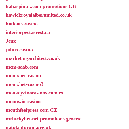
hahaspinuk.com promotions GB
hawickroyalalbertunited.co.uk
hotloots-casino
interiorpestarrest.ca
Jeux
julius-casino
marketingarchitect.co.uk
mem-saab.com
monixbet-casino
monixbet-casino3
monkeyzinocasinos.com es
moonwin-casino
mouthfeelpress.com CZ
mrluckybet.net promotions generic
natplanforum.org.uk