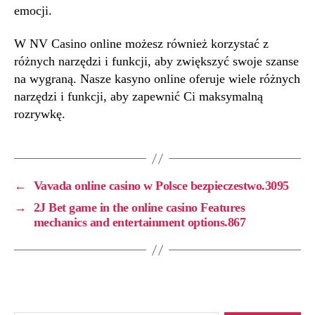
emocji.
W NV Casino online możesz również korzystać z
różnych narzędzi i funkcji, aby zwiększyć swoje szanse
na wygraną. Nasze kasyno online oferuje wiele różnych
narzędzi i funkcji, aby zapewnić Ci maksymalną
rozrywkę.
←
Vavada online casino w Polsce bezpieczestwo.3095
→
2J Bet game in the online casino Features
mechanics and entertainment options.867