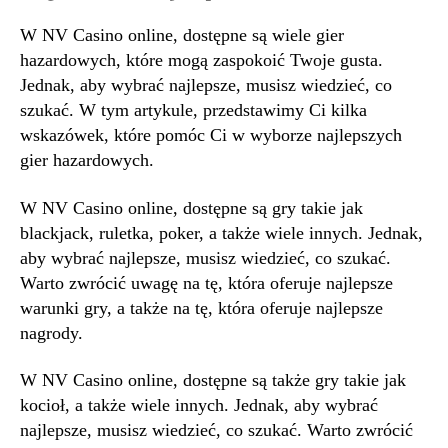
W NV Casino online, dostępne są wiele gier
hazardowych, które mogą zaspokoić Twoje gusta.
Jednak, aby wybrać najlepsze, musisz wiedzieć, co
szukać. W tym artykule, przedstawimy Ci kilka
wskazówek, które pomóc Ci w wyborze najlepszych
gier hazardowych.
W NV Casino online, dostępne są gry takie jak
blackjack, ruletka, poker, a także wiele innych. Jednak,
aby wybrać najlepsze, musisz wiedzieć, co szukać.
Warto zwrócić uwagę na tę, która oferuje najlepsze
warunki gry, a także na tę, która oferuje najlepsze
nagrody.
W NV Casino online, dostępne są także gry takie jak
kocioł, a także wiele innych. Jednak, aby wybrać
najlepsze, musisz wiedzieć, co szukać. Warto zwrócić