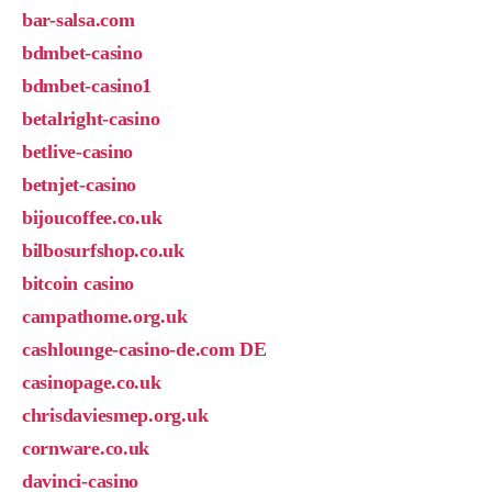
bar-salsa.com
bdmbet-casino
bdmbet-casino1
betalright-casino
betlive-casino
betnjet-casino
bijoucoffee.co.uk
bilbosurfshop.co.uk
bitcoin casino
campathome.org.uk
cashlounge-casino-de.com DE
casinopage.co.uk
chrisdaviesmep.org.uk
cornware.co.uk
davinci-casino