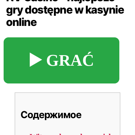
gry dostępne w kasynie
online
▶️ GRAĆ
Содержимое