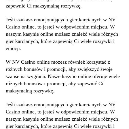
zapewnić Ci maksymalną rozrywkę.
Jeśli szukasz emocjonujących gier karcianych w NV
Casino online, to jesteś w odpowiednim miejscu. W
naszym kasynie online możesz znaleźć wiele różnych
gier karcianych, które zapewnią Ci wiele rozrywki i
emocji.
W NV Casino online możesz również korzystać z
różnych bonusów i promocji, aby zwiększyć swoje
szanse na wygraną. Nasze kasyno online oferuje wiele
różnych bonusów i promocji, aby zapewnić Ci
maksymalną rozrywkę.
Jeśli szukasz emocjonujących gier karcianych w NV
Casino online, to jesteś w odpowiednim miejscu. W
naszym kasynie online możesz znaleźć wiele różnych
gier karcianych, które zapewnią Ci wiele rozrywki i