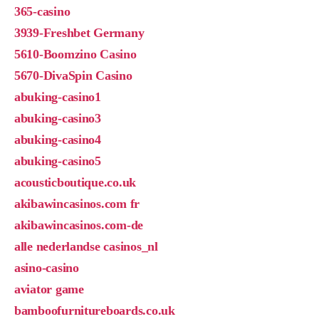
365-casino
3939-Freshbet Germany
5610-Boomzino Casino
5670-DivaSpin Casino
abuking-casino1
abuking-casino3
abuking-casino4
abuking-casino5
acousticboutique.co.uk
akibawincasinos.com fr
akibawincasinos.com-de
alle nederlandse casinos_nl
asino-casino
aviator game
bamboofurnitureboards.co.uk