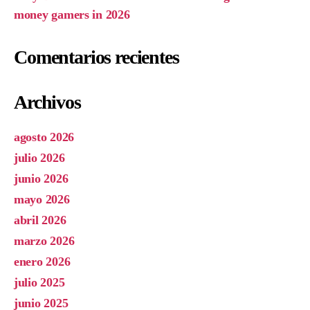
money gamers in 2026
Comentarios recientes
Archivos
agosto 2026
julio 2026
junio 2026
mayo 2026
abril 2026
marzo 2026
enero 2026
julio 2025
junio 2025