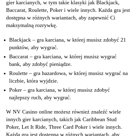
gier karcianych, w tym takie klasyki jak Blackjack,
Baccarat, Roulette, Poker i wiele innych. Każda gra jest
dostępna w różnych wariantach, aby zapewnić Ci
maksymalną rozrywkę.
Blackjack – gra karciana, w której musisz zdobyć 21
punktów, aby wygrać.
Baccarat – gra karciana, w której musisz wygrać
bank, aby zdobyć pieniądze.
Roulette – gra hazardowa, w której musisz wygrać na
liczbie, która wyjdzie.
Poker – gra karciana, w której musisz zdobyć
najlepszy ruch, aby wygrać.
W NV Casino online możesz również znaleźć wiele
innych gier karcianych, takich jak Caribbean Stud
Poker, Let It Ride, Three Card Poker i wiele innych.
Każda gra jest dostępna w różnych wariantach, aby