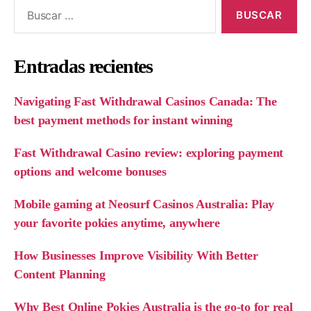
Buscar:
Entradas recientes
Navigating Fast Withdrawal Casinos Canada: The
best payment methods for instant winning
Fast Withdrawal Casino review: exploring payment
options and welcome bonuses
Mobile gaming at Neosurf Casinos Australia: Play
your favorite pokies anytime, anywhere
How Businesses Improve Visibility With Better
Content Planning
Why Best Online Pokies Australia is the go-to for real