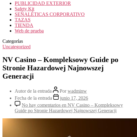
PUBLICIDAD EXTERIOR
Safety Kit
SEÑALÉTICAS CORPORATIVO
TAZAS
TIENDA
Web de prueba
Categorías
Uncategorized
NV Casino – Kompleksowy Guide po
Stronie Hazardowej Najnowszej
Generacji
Autor de la entrada
Por
wadminw
Fecha de la entrada
junio 17, 2026
No hay comentarios
en NV Casino – Kompleksowy
Guide po Stronie Hazardowej Najnowszej Generacji