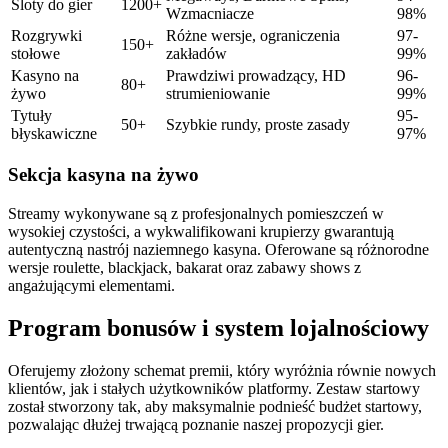
Sloty do gier
1200+
Wzmacniacze
98%
Rozgrywki
Różne wersje, ograniczenia
97-
150+
stołowe
zakładów
99%
Kasyno na
Prawdziwi prowadzący, HD
96-
80+
żywo
strumieniowanie
99%
Tytuły
95-
50+
Szybkie rundy, proste zasady
błyskawiczne
97%
Sekcja kasyna na żywo
Streamy wykonywane są z profesjonalnych pomieszczeń w
wysokiej czystości, a wykwalifikowani krupierzy gwarantują
autentyczną nastrój naziemnego kasyna. Oferowane są różnorodne
wersje roulette, blackjack, bakarat oraz zabawy shows z
angażującymi elementami.
Program bonusów i system lojalnościowy
Oferujemy złożony schemat premii, który wyróżnia równie nowych
klientów, jak i stałych użytkowników platformy. Zestaw startowy
został stworzony tak, aby maksymalnie podnieść budżet startowy,
pozwalając dłużej trwającą poznanie naszej propozycji gier.