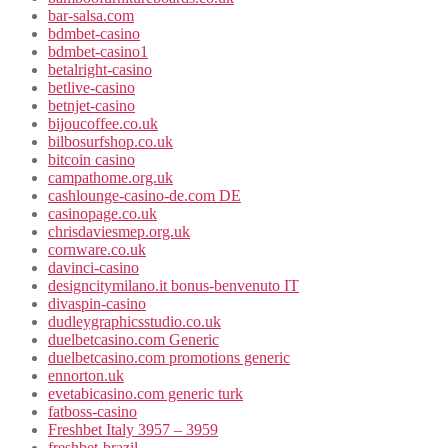
bar-salsa.com
bdmbet-casino
bdmbet-casino1
betalright-casino
betlive-casino
betnjet-casino
bijoucoffee.co.uk
bilbosurfshop.co.uk
bitcoin casino
campathome.org.uk
cashlounge-casino-de.com DE
casinopage.co.uk
chrisdaviesmep.org.uk
cornware.co.uk
davinci-casino
designcitymilano.it bonus-benvenuto IT
divaspin-casino
dudleygraphicsstudio.co.uk
duelbetcasino.com Generic
duelbetcasino.com promotions generic
ennorton.uk
evetabicasino.com generic turk
fatboss-casino
Freshbet Italy 3957 – 3959
freshbet-brazil