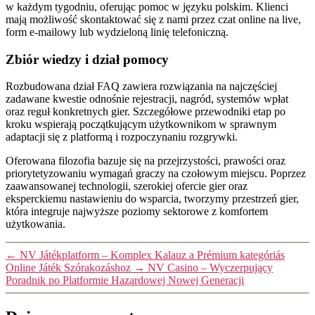
w każdym tygodniu, oferując pomoc w języku polskim. Klienci
mają możliwość skontaktować się z nami przez czat online na live,
form e-mailowy lub wydzieloną linię telefoniczną.
Zbiór wiedzy i dział pomocy
Rozbudowana dział FAQ zawiera rozwiązania na najczęściej
zadawane kwestie odnośnie rejestracji, nagród, systemów wpłat
oraz reguł konkretnych gier. Szczegółowe przewodniki etap po
kroku wspierają początkującym użytkownikom w sprawnym
adaptacji się z platformą i rozpoczynaniu rozgrywki.
Oferowana filozofia bazuje się na przejrzystości, prawości oraz
priorytetyzowaniu wymagań graczy na czołowym miejscu. Poprzez
zaawansowanej technologii, szerokiej ofercie gier oraz
eksperckiemu nastawieniu do wsparcia, tworzymy przestrzeń gier,
która integruje najwyższe poziomy sektorowe z komfortem
użytkowania.
←
NV Játékplatform – Komplex Kalauz a Prémium kategóriás
Online Játék Szórakozáshoz
→
NV Casino – Wyczerpujący
Poradnik po Platformie Hazardowej Nowej Generacji