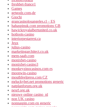
freshbet-france1
Games
getgodz.com-de
Giochi
grancasinolosangeles.cl – ES
hahaspinuk.com promotions GB
hawickroyalalbertunited.co.uk
hotloots-casino
interiorpestarrest.ca
Jeux
julius-casino
marketingarchitect.co.uk
mem-saab.com
monixbet-casino
monixbet-casino3
monkeyzinocasinos.com es
moonwin-casino
mouthfeelpress.com CZ
mrluckybet.net promotions generic
natplanforum.org.uk
nesrf.org.uk
nieuwe online casino_nl
non UK casino
nonnaspin.com en generic