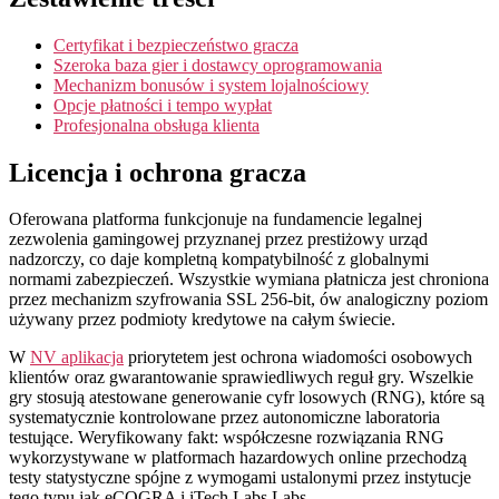
Certyfikat i bezpieczeństwo gracza
Szeroka baza gier i dostawcy oprogramowania
Mechanizm bonusów i system lojalnościowy
Opcje płatności i tempo wypłat
Profesjonalna obsługa klienta
Licencja i ochrona gracza
Oferowana platforma funkcjonuje na fundamencie legalnej
zezwolenia gamingowej przyznanej przez prestiżowy urząd
nadzorczy, co daje kompletną kompatybilność z globalnymi
normami zabezpieczeń. Wszystkie wymiana płatnicza jest chroniona
przez mechanizm szyfrowania SSL 256-bit, ów analogiczny poziom
używany przez podmioty kredytowe na całym świecie.
W
NV aplikacja
priorytetem jest ochrona wiadomości osobowych
klientów oraz gwarantowanie sprawiedliwych reguł gry. Wszelkie
gry stosują atestowane generowanie cyfr losowych (RNG), które są
systematycznie kontrolowane przez autonomiczne laboratoria
testujące. Weryfikowany fakt: współczesne rozwiązania RNG
wykorzystywane w platformach hazardowych online przechodzą
testy statystyczne spójne z wymogami ustalonymi przez instytucje
tego typu jak eCOGRA i iTech Labs Labs.