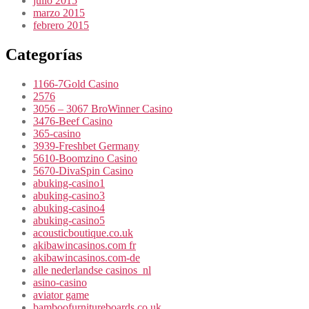
julio 2015
marzo 2015
febrero 2015
Categorías
1166-7Gold Casino
2576
3056 – 3067 BroWinner Casino
3476-Beef Casino
365-casino
3939-Freshbet Germany
5610-Boomzino Casino
5670-DivaSpin Casino
abuking-casino1
abuking-casino3
abuking-casino4
abuking-casino5
acousticboutique.co.uk
akibawincasinos.com fr
akibawincasinos.com-de
alle nederlandse casinos_nl
asino-casino
aviator game
bamboofurnitureboards.co.uk