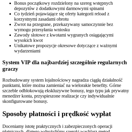
Bonus początkowy rozdzielony na szereg wstępnych
depozytów z dodatkowymi darmowymi spinami
Co tydzień pojawiające się oferty kategorii reload z
korzystnymi zasadami obrotu
Zwrot na przegrane, przekazywany samoczynnie bez
wymogu przesyłania wniosku
Zawody slotowe z kwotami wygranych osiągającymi
wysokich kwot
Unikatowe propozycje okresowe dotyczące z ważnymi
wydarzeniami
System VIP dla najbardziej szczególnie regularnych
graczy
Rozbudowany system lojalnościowy nagradza ciągłą działalność
punktami, które można zamieniać na wielorakie benefity. Górne
szczeble odblokowują ekskluzywne bonusy, tego typu jak prywatny
menedżer konta, przyspieszone realizacje czy indywidualnie
skonfigurowane bonusy.
Sposoby płatności i prędkość wypłat
Doceniamy istotę praktycznych i zabezpieczonych operacji
płatniczych, dlatego wdrożyliśmy szeroki wachlarz metod