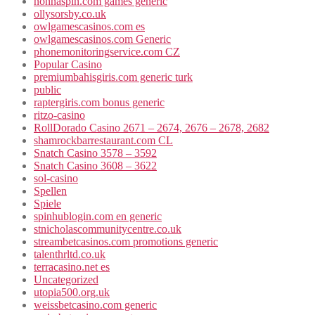
nonnaspin.com games generic
ollysorsby.co.uk
owlgamescasinos.com es
owlgamescasinos.com Generic
phonemonitoringservice.com CZ
Popular Casino
premiumbahisgiris.com generic turk
public
raptergiris.com bonus generic
ritzo-casino
RollDorado Casino 2671 – 2674, 2676 – 2678, 2682
shamrockbarrestaurant.com CL
Snatch Casino 3578 – 3592
Snatch Casino 3608 – 3622
sol-casino
Spellen
Spiele
spinhublogin.com en generic
stnicholascommunitycentre.co.uk
streambetcasinos.com promotions generic
talenthrltd.co.uk
terracasino.net es
Uncategorized
utopia500.org.uk
weissbetcasino.com generic