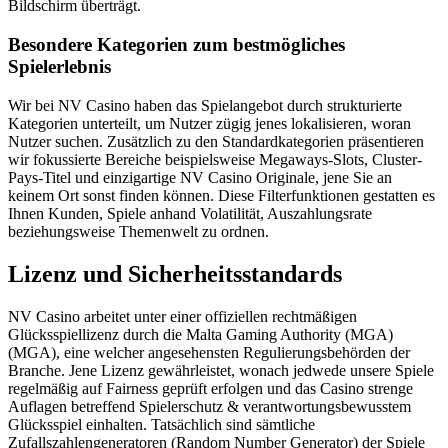
Bildschirm überträgt.
Besondere Kategorien zum bestmögliches
Spielerlebnis
Wir bei NV Casino haben das Spielangebot durch strukturierte
Kategorien unterteilt, um Nutzer zügig jenes lokalisieren, woran
Nutzer suchen. Zusätzlich zu den Standardkategorien präsentieren
wir fokussierte Bereiche beispielsweise Megaways-Slots, Cluster-
Pays-Titel und einzigartige NV Casino Originale, jene Sie an
keinem Ort sonst finden können. Diese Filterfunktionen gestatten es
Ihnen Kunden, Spiele anhand Volatilität, Auszahlungsrate
beziehungsweise Themenwelt zu ordnen.
Lizenz und Sicherheitsstandards
NV Casino arbeitet unter einer offiziellen rechtmäßigen
Glücksspiellizenz durch die Malta Gaming Authority (MGA)
(MGA), eine welcher angesehensten Regulierungsbehörden der
Branche. Jene Lizenz gewährleistet, wonach jedwede unsere Spiele
regelmäßig auf Fairness geprüft erfolgen und das Casino strenge
Auflagen betreffend Spielerschutz & verantwortungsbewusstem
Glücksspiel einhalten. Tatsächlich sind sämtliche
Zufallszahlengeneratoren (Random Number Generator) der Spiele