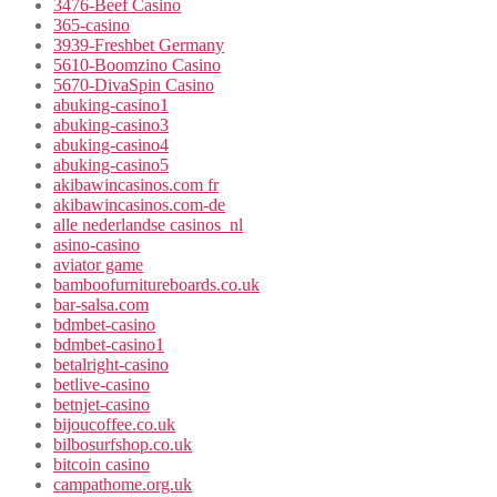
3476-Beef Casino
365-casino
3939-Freshbet Germany
5610-Boomzino Casino
5670-DivaSpin Casino
abuking-casino1
abuking-casino3
abuking-casino4
abuking-casino5
akibawincasinos.com fr
akibawincasinos.com-de
alle nederlandse casinos_nl
asino-casino
aviator game
bamboofurnitureboards.co.uk
bar-salsa.com
bdmbet-casino
bdmbet-casino1
betalright-casino
betlive-casino
betnjet-casino
bijoucoffee.co.uk
bilbosurfshop.co.uk
bitcoin casino
campathome.org.uk