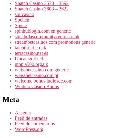
Snatch Casino 3578 – 3592
Snatch Casino 3608 – 3622
sol-casino
Spellen
Spiele
spinhublogin.com en generic
stnicholascommunitycentre.co.uk
streambetcasinos.com promotions generic
talenthrltd.co.uk
terracasino.net es
Uncategorized
utopia500.org.uk
weissbetcasino.com generic
weissbetcasino.com pt
welcome bonus ludiosde.com
Wintino Casino Bonus
Meta
Acceder
Feed de entradas
Feed de comentarios
WordPress.org