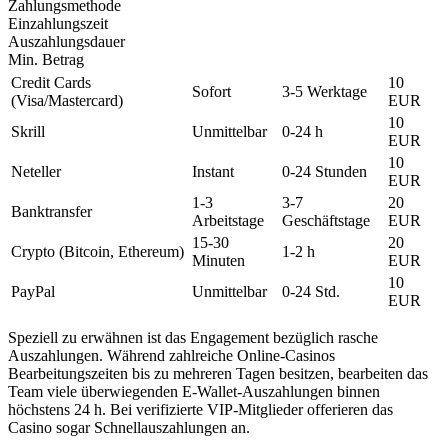
Zahlungsmethode
Einzahlungszeit
Auszahlungsdauer
Min. Betrag
Credit Cards
10
Sofort
3-5 Werktage
(Visa/Mastercard)
EUR
10
Skrill
Unmittelbar
0-24 h
EUR
10
Neteller
Instant
0-24 Stunden
EUR
1-3
3-7
20
Banktransfer
Arbeitstage
Geschäftstage
EUR
15-30
20
Crypto (Bitcoin, Ethereum)
1-2 h
Minuten
EUR
10
PayPal
Unmittelbar
0-24 Std.
EUR
Speziell zu erwähnen ist das Engagement bezüglich rasche
Auszahlungen. Während zahlreiche Online-Casinos
Bearbeitungszeiten bis zu mehreren Tagen besitzen, bearbeiten das
Team viele überwiegenden E-Wallet-Auszahlungen binnen
höchstens 24 h. Bei verifizierte VIP-Mitglieder offerieren das
Casino sogar Schnellauszahlungen an.