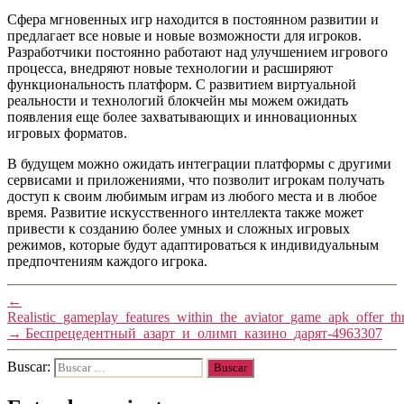
Сфера мгновенных игр находится в постоянном развитии и
предлагает все новые и новые возможности для игроков.
Разработчики постоянно работают над улучшением игрового
процесса, внедряют новые технологии и расширяют
функциональность платформ. С развитием виртуальной
реальности и технологий блокчейн мы можем ожидать
появления еще более захватывающих и инновационных
игровых форматов.
В будущем можно ожидать интеграции платформы с другими
сервисами и приложениями, что позволит игрокам получать
доступ к своим любимым играм из любого места и в любое
время. Развитие искусственного интеллекта также может
привести к созданию более умных и сложных игровых
режимов, которые будут адаптироваться к индивидуальным
предпочтениям каждого игрока.
←
Realistic_gameplay_features_within_the_aviator_game_apk_offer_thr
→
Беспрецедентный_азарт_и_олимп_казино_дарят-4963307
Buscar: