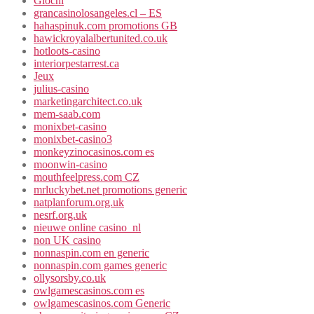
Giochi
grancasinolosangeles.cl – ES
hahaspinuk.com promotions GB
hawickroyalalbertunited.co.uk
hotloots-casino
interiorpestarrest.ca
Jeux
julius-casino
marketingarchitect.co.uk
mem-saab.com
monixbet-casino
monixbet-casino3
monkeyzinocasinos.com es
moonwin-casino
mouthfeelpress.com CZ
mrluckybet.net promotions generic
natplanforum.org.uk
nesrf.org.uk
nieuwe online casino_nl
non UK casino
nonnaspin.com en generic
nonnaspin.com games generic
ollysorsby.co.uk
owlgamescasinos.com es
owlgamescasinos.com Generic