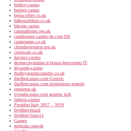
betlive-casino
betnjet-casino
bijoucoffee.co.uk
bilbosurfshop.co.uk
bitcoin casino
campathome.org.uk
cashlounge-casino-de.com DE
casinopage.co.uk
chrisdaviesmep.org.uk
cornware.co.uk
davinci-casino
designcitymilano.it bonus-benvenuto IT
divaspin-casino
dudleygraphicsstudio.co.uk
duelbetcasino.com Generic
duelbetcasino.com promotions generic
ennorton.uk
evetabicasino.com generic turk
fatboss-casino
Freshbet Italy 3957 – 3959
freshbet-brazil
freshbet-france1
Games
getgodz.com-de