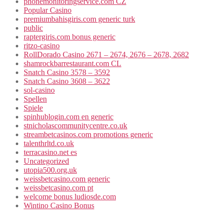
phonemonitoringservice.com CZ
Popular Casino
premiumbahisgiris.com generic turk
public
raptergiris.com bonus generic
ritzo-casino
RollDorado Casino 2671 – 2674, 2676 – 2678, 2682
shamrockbarrestaurant.com CL
Snatch Casino 3578 – 3592
Snatch Casino 3608 – 3622
sol-casino
Spellen
Spiele
spinhublogin.com en generic
stnicholascommunitycentre.co.uk
streambetcasinos.com promotions generic
talenthrltd.co.uk
terracasino.net es
Uncategorized
utopia500.org.uk
weissbetcasino.com generic
weissbetcasino.com pt
welcome bonus ludiosde.com
Wintino Casino Bonus