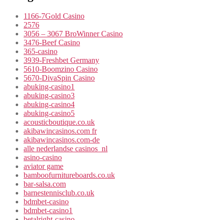
1166-7Gold Casino
2576
3056 – 3067 BroWinner Casino
3476-Beef Casino
365-casino
3939-Freshbet Germany
5610-Boomzino Casino
5670-DivaSpin Casino
abuking-casino1
abuking-casino3
abuking-casino4
abuking-casino5
acousticboutique.co.uk
akibawincasinos.com fr
akibawincasinos.com-de
alle nederlandse casinos_nl
asino-casino
aviator game
bamboofurnitureboards.co.uk
bar-salsa.com
barnestennisclub.co.uk
bdmbet-casino
bdmbet-casino1
betalright-casino