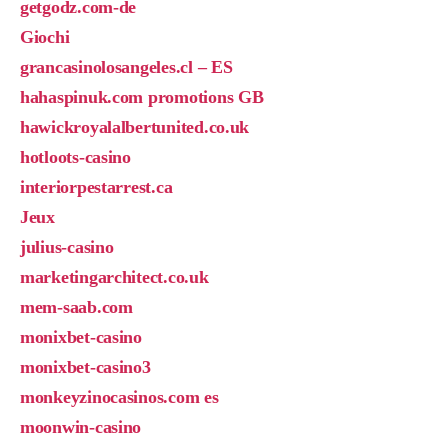
getgodz.com-de
Giochi
grancasinolosangeles.cl – ES
hahaspinuk.com promotions GB
hawickroyalalbertunited.co.uk
hotloots-casino
interiorpestarrest.ca
Jeux
julius-casino
marketingarchitect.co.uk
mem-saab.com
monixbet-casino
monixbet-casino3
monkeyzinocasinos.com es
moonwin-casino