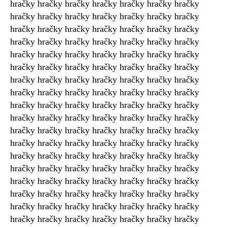
hračky hračky hračky hračky hračky hračky hračky
hračky hračky hračky hračky hračky hračky hračky
hračky hračky hračky hračky hračky hračky hračky
hračky hračky hračky hračky hračky hračky hračky
hračky hračky hračky hračky hračky hračky hračky
hračky hračky hračky hračky hračky hračky hračky
hračky hračky hračky hračky hračky hračky hračky
hračky hračky hračky hračky hračky hračky hračky
hračky hračky hračky hračky hračky hračky hračky
hračky hračky hračky hračky hračky hračky hračky
hračky hračky hračky hračky hračky hračky hračky
hračky hračky hračky hračky hračky hračky hračky
hračky hračky hračky hračky hračky hračky hračky
hračky hračky hračky hračky hračky hračky hračky
hračky hračky hračky hračky hračky hračky hračky
hračky hračky hračky hračky hračky hračky hračky
hračky hračky hračky hračky hračky hračky hračky
hračky hračky hračky hračky hračky hračky hračky