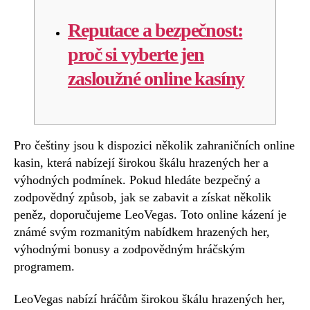
Reputace a bezpečnost:
proč si vyberte jen
zasloužné online kasíny
Pro češtiny jsou k dispozici několik zahraničních online
kasin, která nabízejí širokou škálu hrazených her a
výhodných podmínek. Pokud hledáte bezpečný a
zodpovědný způsob, jak se zabavit a získat několik
peněz, doporučujeme LeoVegas. Toto online kázení je
známé svým rozmanitým nabídkem hrazených her,
výhodnými bonusy a zodpovědným hráčským
programem.
LeoVegas nabízí hráčům širokou škálu hrazených her,