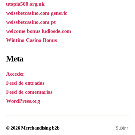
utopia500.org.uk
weissbetcasino.com generic
weissbetcasino.com pt
welcome bonus ludiosde.com
Wintino Casino Bonus
Meta
Acceder
Feed de entradas
Feed de comentarios
WordPress.org
© 2026
Merchandising b2b
Subir
↑