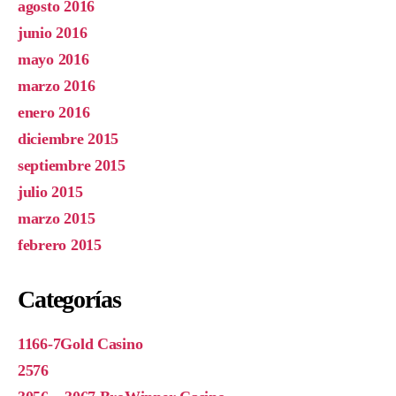
agosto 2016
junio 2016
mayo 2016
marzo 2016
enero 2016
diciembre 2015
septiembre 2015
julio 2015
marzo 2015
febrero 2015
Categorías
1166-7Gold Casino
2576