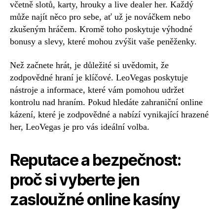
včetně slotů, karty, hrouky a live dealer her. Každý
může najít něco pro sebe, ať už je nováčkem nebo
zkušeným hráčem. Kromě toho poskytuje výhodné
bonusy a slevy, které mohou zvýšit vaše peněženky.
Než začnete hrát, je důležité si uvědomit, že
zodpovědné hraní je klíčové. LeoVegas poskytuje
nástroje a informace, které vám pomohou udržet
kontrolu nad hraním. Pokud hledáte zahraniční online
kázení, které je zodpovědné a nabízí vynikající hrazené
her, LeoVegas je pro vás ideální volba.
Reputace a bezpečnost:
proč si vyberte jen
zasloužné online kasíny