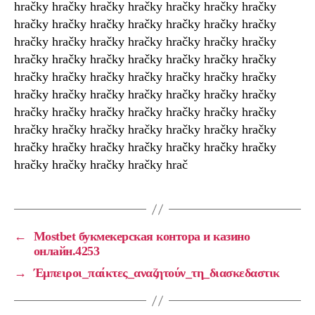
hračky hračky hračky hračky hračky hračky hračky
hračky hračky hračky hračky hračky hračky hračky
hračky hračky hračky hračky hračky hračky hračky
hračky hračky hračky hračky hračky hračky hračky
hračky hračky hračky hračky hračky hračky hračky
hračky hračky hračky hračky hračky hračky hračky
hračky hračky hračky hračky hračky hračky hračky
hračky hračky hračky hračky hračky hračky hračky
hračky hračky hračky hračky hračky hračky hračky
hračky hračky hračky hračky hrač
←
Mostbet букмекерская контора и казино
онлайн.4253
→
Έμπειροι_παίκτες_αναζητούν_τη_διασκεδαστικ