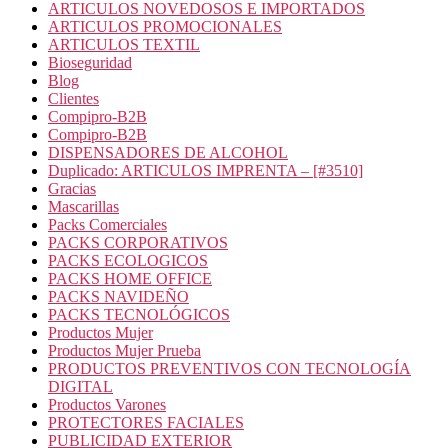
ARTICULOS NOVEDOSOS E IMPORTADOS
ARTICULOS PROMOCIONALES
ARTICULOS TEXTIL
Bioseguridad
Blog
Clientes
Compipro-B2B
Compipro-B2B
DISPENSADORES DE ALCOHOL
Duplicado: ARTICULOS IMPRENTA – [#3510]
Gracias
Mascarillas
Packs Comerciales
PACKS CORPORATIVOS
PACKS ECOLOGICOS
PACKS HOME OFFICE
PACKS NAVIDEÑO
PACKS TECNOLÓGICOS
Productos Mujer
Productos Mujer Prueba
PRODUCTOS PREVENTIVOS CON TECNOLOGÍA
DIGITAL
Productos Varones
PROTECTORES FACIALES
PUBLICIDAD EXTERIOR