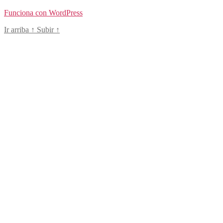
Funciona con WordPress
Ir arriba
↑
Subir
↑