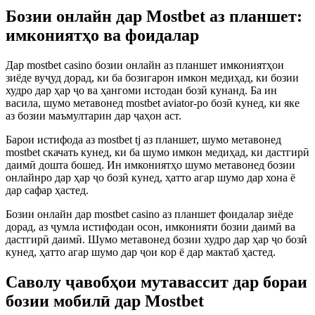
Бозии онлайн дар Mostbet аз планшет:
имкониятҳо ва фоидалар
Дар mostbet casino бозии онлайн аз планшет имкониятҳои
зиёде вуҷуд дорад, ки ба бозигарон имкон медиҳад, ки бозии
худро дар ҳар ҷо ва ҳангоми истодан бозӣ кунанд. Ба ин
васила, шумо метавонед mostbet aviator-ро бозӣ кунед, ки яке
аз бозии маъмултарин дар ҷаҳон аст.
Барои истифода аз mostbet tj аз планшет, шумо метавонед
mostbet скачать кунед, ки ба шумо имкон медиҳад, ки дастгирӣ
даимӣ дошта бошед. Ин имкониятҳо шумо метавонед бозии
онлайнро дар ҳар ҷо бозӣ кунед, ҳатто агар шумо дар хона ё
дар сафар ҳастед.
Бозии онлайн дар mostbet casino аз планшет фоидалар зиёде
дорад, аз ҷумла истифодаи осон, имконияти бозии даимӣ ва
дастгирӣ даимӣ. Шумо метавонед бозии худро дар ҳар ҷо бозӣ
кунед, ҳатто агар шумо дар ҷои кор ё дар мактаб ҳастед.
Саволу ҷавобҳои мутавассит дар бораи
бозии мобилӣ дар Mostbet