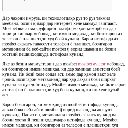
Дар ҷаҳони имрӯза, ки технологияҳо рӯз то рӯз такмил
меёбанд, бозии қимор дар интернет хеле маъмул гаштааст.
Mostbet яке аз маъруфтарин платформаҳои қиморбозӣ дар
хориҷи кишвар мебошад, ки имкон медиҳад, ки бозигарон аз
телефон ё планшетҳои худ бозӣ кунанд. Барои истифода аз
mostbet скачать тавассути телефон ё планшет, бозигарон
метавонанд ба веб-сайти mostbet tj ворид шаванд ва бозии
хостанӣ пешниҳодшуда истифода кунанд.
Яке аз бозии маъмултарин дар mostbet
mostbet aviator
мебошад,
ки бозигарон имкон медиҳад, ки дар заминаи авиатсия бозӣ
кунанд. Ин бозӣ хеле содда аст, аммо дар ҳамон вақт хеле
ҷолиб. Бозигарон метавонанд дар ҳар лаҳзаи бозӣ ширкат
кунанд ва пул ҷойниҳад. Mostbet имкон медиҳад, ки бозигарон
аз телефон ё планшетҳои худ бозӣ кунанд, ки ин хеле қулай
аст.
Барои бозигарон, ки мехоҳанд аз mostbet истифода кунанд,
аввал бояд веб-сайти mostbet tj ворид шаванд ва аккаунт
кушоянд. Пас аз он, метавонанд mostbet скачать кунанд ва
бозии хостанӣ пешниҳодшударо истифода кунанд. Mostbet
имкон медиҳад, ки бозигарон аз телефон ё планшетҳои худ