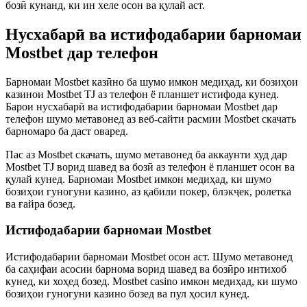
бозӣ кунанд, ки ин хеле осон ва қулай аст.
Нусхабарӣ ва истифодабарии барномаи
Mostbet дар телефон
Барномаи Mostbet казӣно ба шумо имкон медиҳад, ки бозиҳои
казинои Mostbet TJ аз телефон ё планшет истифода кунед.
Барои нусхабарӣ ва истифодабарии барномаи Mostbet дар
телефон шумо метавонед аз веб-сайти расмии Mostbet скачать
барномаро ба даст оваред.
Пас аз Mostbet скачать, шумо метавонед ба аккаунти худ дар
Mostbet TJ ворид шавед ва бозӣ аз телефон ё планшет осон ва
қулай кунед. Барномаи Mostbet имкон медиҳад, ки шумо
бозиҳои гуногуни казино, аз қабили покер, блэкҷек, ролетка
ва ғайра бозед.
Истифодабарии барномаи Mostbet
Истифодабарии барномаи Mostbet осон аст. Шумо метавонед
ба саҳифаи асосии барнома ворид шавед ва бозӣро интихоб
кунед, ки хоҳед бозед. Mostbet casino имкон медиҳад, ки шумо
бозиҳои гуногуни казино бозед ва пул ҳосил кунед.