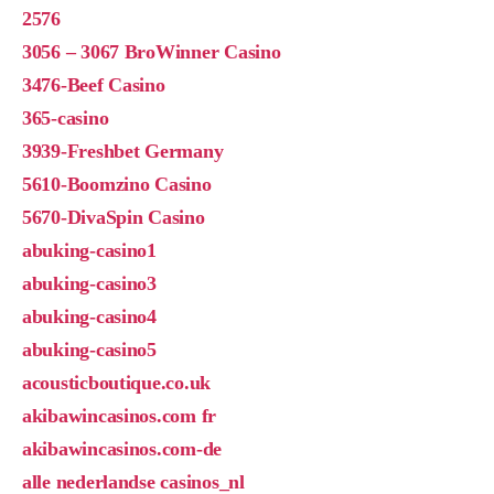
2576
3056 – 3067 BroWinner Casino
3476-Beef Casino
365-casino
3939-Freshbet Germany
5610-Boomzino Casino
5670-DivaSpin Casino
abuking-casino1
abuking-casino3
abuking-casino4
abuking-casino5
acousticboutique.co.uk
akibawincasinos.com fr
akibawincasinos.com-de
alle nederlandse casinos_nl