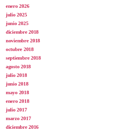
enero 2026
julio 2025
junio 2025
diciembre 2018
noviembre 2018
octubre 2018
septiembre 2018
agosto 2018
julio 2018
junio 2018
mayo 2018
enero 2018
julio 2017
marzo 2017
diciembre 2016