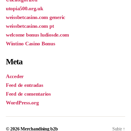
utopia500.org.uk
weissbetcasino.com generic
weissbetcasino.com pt
welcome bonus ludiosde.com
Wintino Casino Bonus
Meta
Acceder
Feed de entradas
Feed de comentarios
WordPress.org
© 2026
Merchandising b2b
Subir
↑