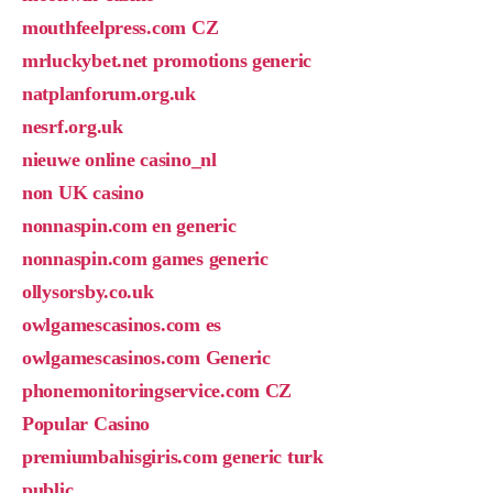
mouthfeelpress.com CZ
mrluckybet.net promotions generic
natplanforum.org.uk
nesrf.org.uk
nieuwe online casino_nl
non UK casino
nonnaspin.com en generic
nonnaspin.com games generic
ollysorsby.co.uk
owlgamescasinos.com es
owlgamescasinos.com Generic
phonemonitoringservice.com CZ
Popular Casino
premiumbahisgiris.com generic turk
public