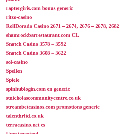
raptergiris.com bonus generic
ritzo-casino
RollDorado Casino 2671 – 2674, 2676 – 2678, 2682
shamrockbarrestaurant.com CL
Snatch Casino 3578 – 3592
Snatch Casino 3608 – 3622
sol-casino
Spellen
Spiele
spinhublogin.com en generic
stnicholascommunitycentre.co.uk
streambetcasinos.com promotions generic
talenthrltd.co.uk
terracasino.net es
Uncategorized