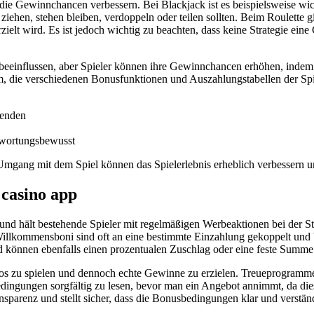
die Gewinnchancen verbessern. Bei Blackjack ist es beispielsweise wich
ziehen, stehen bleiben, verdoppeln oder teilen sollten. Beim Roulette gi
zielt wird. Es ist jedoch wichtig zu beachten, dass keine Strategie ein
u beeinflussen, aber Spieler können ihre Gewinnchancen erhöhen, inde
am, die verschiedenen Bonusfunktionen und Auszahlungstabellen der Spi
wenden
ntwortungsbewusst
mgang mit dem Spiel können das Spielerlebnis erheblich verbessern u
casino app
n und hält bestehende Spieler mit regelmäßigen Werbeaktionen bei de
Willkommensboni sind oft an eine bestimmte Einzahlung gekoppelt und b
können ebenfalls einen prozentualen Zuschlag oder eine feste Summe
los zu spielen und dennoch echte Gewinne zu erzielen. Treueprogramme 
bedingungen sorgfältig zu lesen, bevor man ein Angebot annimmt, da d
sparenz und stellt sicher, dass die Bonusbedingungen klar und verstän