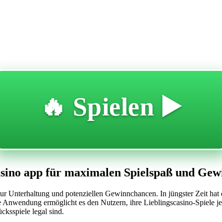
🔥 Spielen ▶️
asino app für maximalen Spielspaß und Gew
zur Unterhaltung und potenziellen Gewinnchancen. In jüngster Zeit hat
e Anwendung ermöglicht es den Nutzern, ihre Lieblingscasino-Spiele jed
cksspiele legal sind.