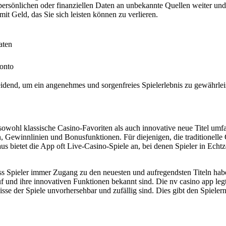
persönlichen oder finanziellen Daten an unbekannte Quellen weiter und
it Geld, das Sie sich leisten können zu verlieren.
aten
Konto
idend, um ein angenehmes und sorgenfreies Spielerlebnis zu gewährlei
 sowohl klassische Casino-Favoriten als auch innovative neue Titel umfa
, Gewinnlinien und Bonusfunktionen. Für diejenigen, die traditionelle
s bietet die App oft Live-Casino-Spiele an, bei denen Spieler in Echtz
dass Spieler immer Zugang zu den neuesten und aufregendsten Titeln h
lauf und ihre innovativen Funktionen bekannt sind. Die nv casino app l
sse der Spiele unvorhersehbar und zufällig sind. Dies gibt den Spieler