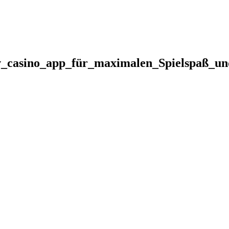
v_casino_app_für_maximalen_Spielspaß_u