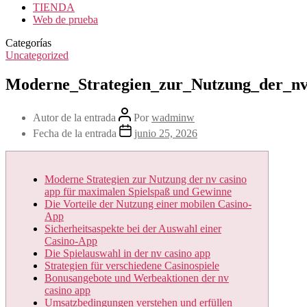
TIENDA
Web de prueba
Categorías
Uncategorized
Moderne_Strategien_zur_Nutzung_der_n
Autor de la entrada
Por
wadminw
Fecha de la entrada
junio 25, 2026
Moderne Strategien zur Nutzung der nv casino
app für maximalen Spielspaß und Gewinne
Die Vorteile der Nutzung einer mobilen Casino-
App
Sicherheitsaspekte bei der Auswahl einer
Casino-App
Die Spielauswahl in der nv casino app
Strategien für verschiedene Casinospiele
Bonusangebote und Werbeaktionen der nv
casino app
Umsatzbedingungen verstehen und erfüllen