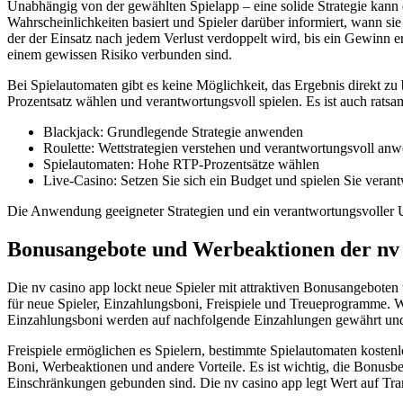
Unabhängig von der gewählten Spielapp – eine solide Strategie kann 
Wahrscheinlichkeiten basiert und Spieler darüber informiert, wann sie 
der der Einsatz nach jedem Verlust verdoppelt wird, bis ein Gewinn er
einem gewissen Risiko verbunden sind.
Bei Spielautomaten gibt es keine Möglichkeit, das Ergebnis direkt z
Prozentsatz wählen und verantwortungsvoll spielen. Es ist auch rats
Blackjack: Grundlegende Strategie anwenden
Roulette: Wettstrategien verstehen und verantwortungsvoll an
Spielautomaten: Hohe RTP-Prozentsätze wählen
Live-Casino: Setzen Sie sich ein Budget und spielen Sie vera
Die Anwendung geeigneter Strategien und ein verantwortungsvoller U
Bonusangebote und Werbeaktionen der nv 
Die nv casino app lockt neue Spieler mit attraktiven Bonusangebote
für neue Spieler, Einzahlungsboni, Freispiele und Treueprogramme. 
Einzahlungsboni werden auf nachfolgende Einzahlungen gewährt und 
Freispiele ermöglichen es Spielern, bestimmte Spielautomaten kosten
Boni, Werbeaktionen und andere Vorteile. Es ist wichtig, die Bonus
Einschränkungen gebunden sind. Die nv casino app legt Wert auf Tran