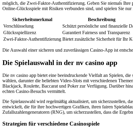
möglich, die Zwei-Faktor-Authentifizierung. Geben Sie niemals Ihre 
Online-Glücksspiele mit Risiken verbunden sind, und spielen Sie nur m
Sicherheitsmerkmal
Beschreibung
Verschlüsselung
Schützt persönliche und finanzielle D
Glücksspiellizenz
Garantiert Fairness und Transparenz
Zwei-Faktor-Authentifizierung
Bietet zusätzliche Sicherheit für Ihr 
Die Auswahl einer sicheren und zuverlässigen Casino-App ist entsche
Die Spielauswahl in der nv casino app
Die nv casino app bietet eine beeindruckende Vielfalt an Spielen, die
wählen, darunter die beliebten Video-Slots mit verschiedenen Themen
Blackjack, Roulette, Baccarat und Poker zur Verfügung. Darüber hinau
echten Casino-Besuchs vermittelt.
Die Spielauswahl wird regelmäßig aktualisiert, um sicherzustellen, 
entwickelt, die für ihre hochwertigen Grafiken, ihren fairen Spielab
Zufallszahlengeneratoren (RNG), um sicherzustellen, dass die Ergebni
Strategien für verschiedene Casinospiele