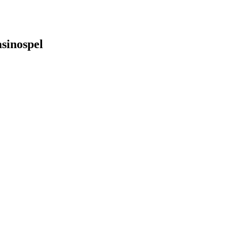
sinospel