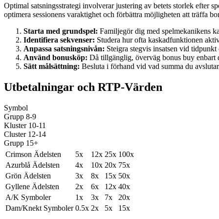
Optimal satsningsstrategi involverar justering av betets storlek efter
optimera sessionens varaktighet och förbättra möjligheten att träffa b
Starta med grundspel:
Familjegör dig med spelmekanikens kad
Identifiera sekvenser:
Studera hur ofta kaskadfunktionen aktiv
Anpassa satsningsnivån:
Steigra stegvis insatsen vid tidpunkt 
Använd bonusköp:
Då tillgänglig, överväg bonus buy enbart
Sätt målsättning:
Besluta i förhand vid vad summa du avslutar 
Utbetalningar och RTP-Värden
Symbol
Grupp 8-9
Kluster 10-11
Cluster 12-14
Grupp 15+
Crimson Ädelsten
5x
12x
25x
100x
Azurblå Ädelsten
4x
10x
20x
75x
Grön Ädelsten
3x
8x
15x
50x
Gyllene Ädelsten
2x
6x
12x
40x
A/K Symboler
1x
3x
7x
20x
Dam/Knekt Symboler
0.5x
2x
5x
15x