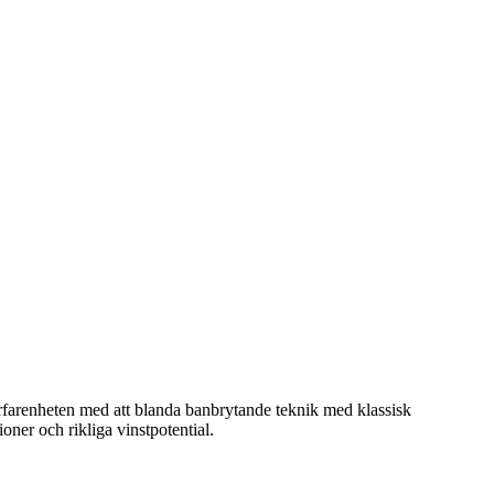
-erfarenheten med att blanda banbrytande teknik med klassisk
oner och rikliga vinstpotential.