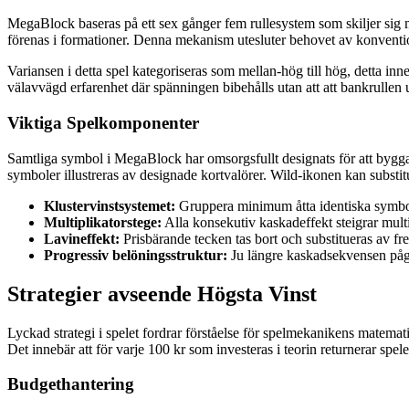
MegaBlock baseras på ett sex gånger fem rullesystem som skiljer sig ma
förenas i formationer. Denna mekanism utesluter behovet av konvention
Variansen i detta spel kategoriseras som mellan-hög till hög, detta in
välavvägd erfarenhet där spänningen bibehålls utan att att bankrullen u
Viktiga Spelkomponenter
Samtliga symbol i MegaBlock har omsorgsfullt designats för att bygg
symboler illustreras av designade kortvalörer. Wild-ikonen kan substitu
Klustervinstsystemet:
Gruppera minimum åtta identiska symbole
Multiplikatorstege:
Alla konsekutiv kaskadeffekt steigrar mult
Lavineffekt:
Prisbärande tecken tas bort och substitueras av fres
Progressiv belöningsstruktur:
Ju längre kaskadsekvensen pågå
Strategier avseende Högsta Vinst
Lyckad strategi i spelet fordrar förståelse för spelmekanikens matemat
Det innebär att för varje 100 kr som investeras i teorin returnerar spele
Budgethantering