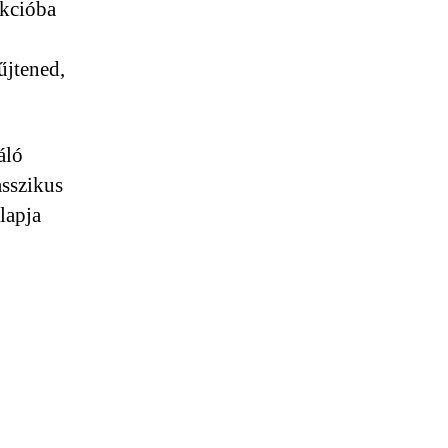
akcióba
űjtened,
áló
asszikus
lapja