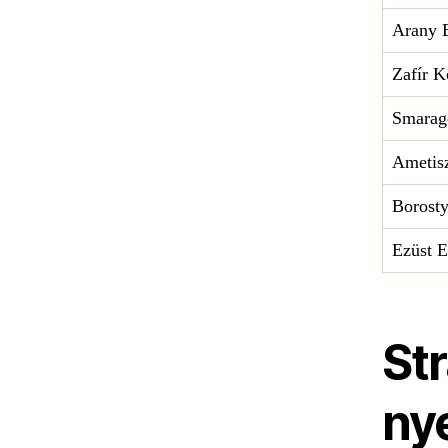
Arany 
Zafír 
Smarag
Ametis
Borost
Ezüst 
Str
ny