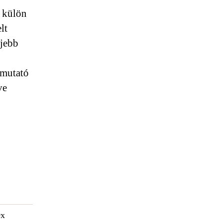
k külön
lt
ljebb
 mutató
ve
0x