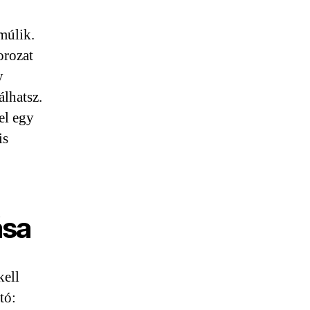
múlik.
orozat
y
álhatsz.
el egy
is
ása
kell
tó: