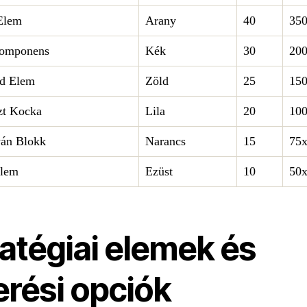
Elem
Arany
40
35
Komponens
Kék
30
20
d Elem
Zöld
25
15
zt Kocka
Lila
20
10
yán Blokk
Narancs
15
75
Elem
Ezüst
10
50
atégiai elemek és
erési opciók