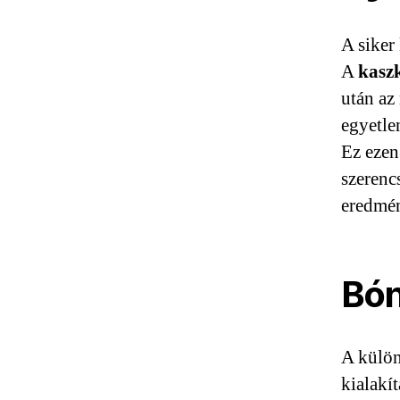
A siker
A
kasz
után az
egyetle
Ez ezen
szerenc
eredmén
Bón
A külön
kialakí