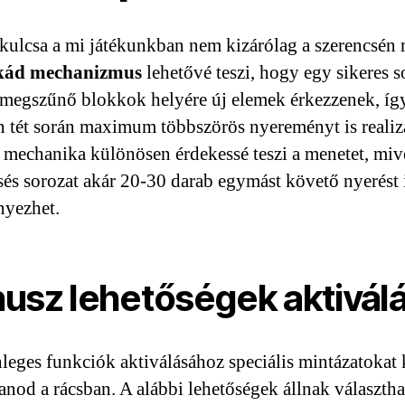
 kulcsa a mi játékunkban nem kizárólag a szerencsén 
kád mechanizmus
lehetővé teszi, hogy egy sikeres s
 megszűnő blokkok helyére új elemek érkezzenek, íg
n tét során maximum többszörös nyereményt is realiz
 mechanika különösen érdekessé teszi a menetet, miv
sés sorozat akár 20-30 darab egymást követő nyerést 
yezhet.
usz lehetőségek aktivál
leges funkciók aktiválásához speciális mintázatokat 
tanod a rácsban. A alábbi lehetőségek állnak választha