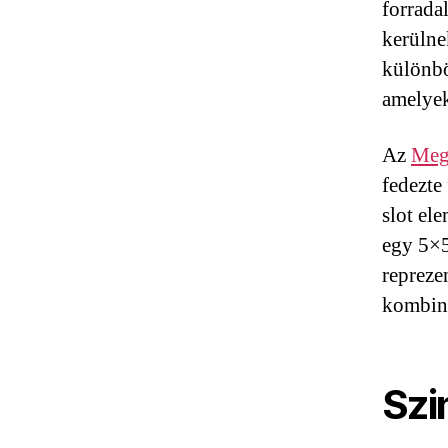
forrada
kerülne
különbö
amelyek
Az
Meg
fedezte
slot el
egy 5×5
repreze
kombiná
Szi