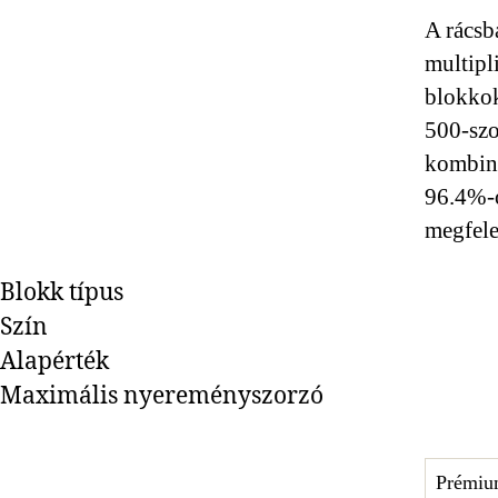
A rácsb
multipl
blokkok
500-szo
kombiná
96.4%-os
megfele
Blokk típus
Szín
Alapérték
Maximális nyereményszorzó
Prémiu