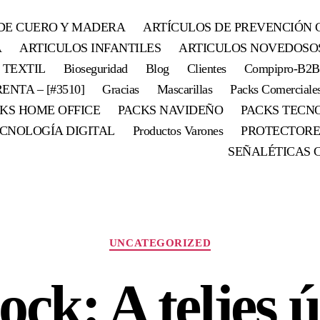
DE CUERO Y MADERA
ARTÍCULOS DE PREVENCIÓN 
A
ARTICULOS INFANTILES
ARTICULOS NOVEDOSO
 TEXTIL
Bioseguridad
Blog
Clientes
Compipro-B2B
ENTA – [#3510]
Gracias
Mascarillas
Packs Comerciale
KS HOME OFFICE
PACKS NAVIDEÑO
PACKS TECN
CNOLOGÍA DIGITAL
Productos Varones
PROTECTORE
SEÑALÉTICAS 
UNCATEGORIZED
ck: A teljes 