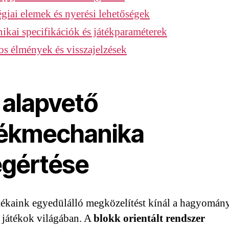
égiai elemek és nyerési lehetőségek
ikai specifikációk és játékparaméterek
os élmények és visszajelzések
 alapvető
tékmechanika
gértése
tékaink egyedülálló megközelítést kínál a hagyomán
 játékok világában. A
blokk orientált rendszer