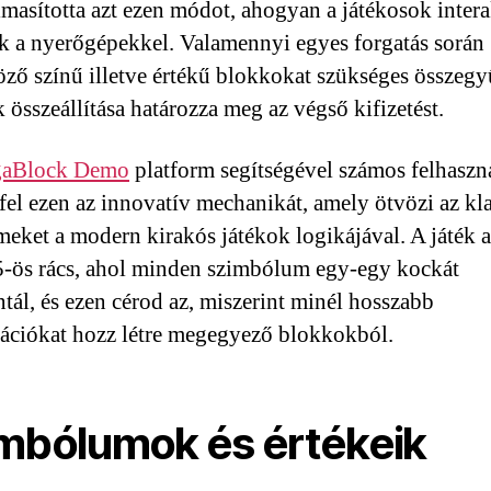
lmasította azt ezen módot, ahogyan a játékosok inter
k a nyerőgépekkel. Valamennyi egyes forgatás során
ző színű illetve értékű blokkokat szükséges összegy
 összeállítása határozza meg az végső kifizetést.
aBlock Demo
platform segítségével számos felhaszn
 fel ezen az innovatív mechanikát, amely ötvözi az kl
emeket a modern kirakós játékok logikájával. A játék a
-ös rács, ahol minden szimbólum egy-egy kockát
ntál, és ezen cérod az, miszerint minél hosszabb
ciókat hozz létre megegyező blokkokból.
mbólumok és értékeik