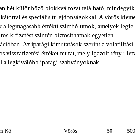
an hét különböző blokkváltozat található, mindegyi
ikátorral és speciális tulajdonságokkal. A vörös kieme
 a legmagasabb értékű szimbólumok, amelyek legfe
ros kifizetést szintén biztosíthatnak egyetlen
cióban. Az iparági kimutatások szerint a volatilitási
 visszafizetési értéket mutat, mely igazolt tény illet
l a legkiválóbb iparági szabványoknak.
m Kő
Vörös
50
50