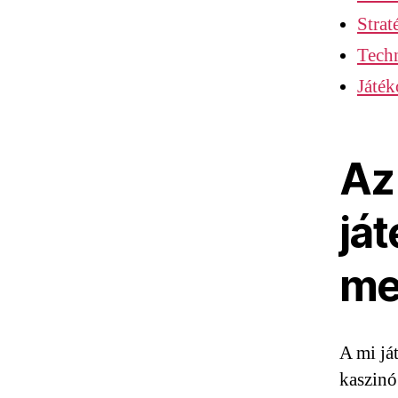
Strat
Techn
Játék
Az
já
me
A mi já
kaszinó