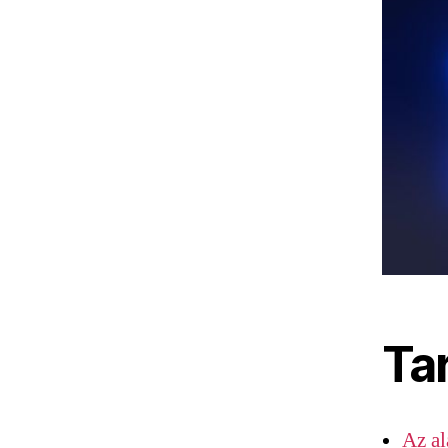
Ta
Az al