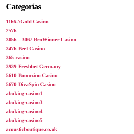
Categorías
1166-7Gold Casino
2576
3056 – 3067 BroWinner Casino
3476-Beef Casino
365-casino
3939-Freshbet Germany
5610-Boomzino Casino
5670-DivaSpin Casino
abuking-casino1
abuking-casino3
abuking-casino4
abuking-casino5
acousticboutique.co.uk