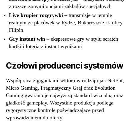
z rozszerzonymi opcjami zakładów specjalnych
Live krupier rozgrywki
– transmisje w tempie
realnym ze placówek w Rydze, Bukareszcie i stolicy
Filipin
Gry instant win
– ekspresowe gry w stylu scratch
kartki i loteria z instant wynikami
Czołowi producenci systemów
Współpraca z gigantami sektora w rodzaju jak NetEnt,
Micro Gaming, Pragmatyczny Graj oraz Evolution
Gaming gwarantuje najwyższą standard wizualną oraz
gładkość gameplay. Wszystkie produkcja podlega
rygorystyczne kontrole poświadczające przed
wprowadzeniem do oferty.