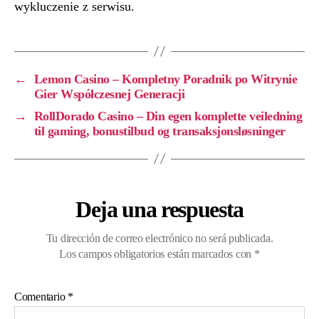
wykluczenie z serwisu.
←
Lemon Casino – Kompletny Poradnik po Witrynie
Gier Współczesnej Generacji
→
RollDorado Casino – Din egen komplette veiledning
til gaming, bonustilbud og transaksjonsløsninger
Deja una respuesta
Tu dirección de correo electrónico no será publicada.
Los campos obligatorios están marcados con
*
Comentario
*