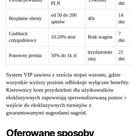
PLN
dni
od 50 do 200
14
Bezpłatne obroty
40x
spinów
dni
Cashback
7
10-20% strat
Brak wagera
cotygodniowy
dni
trzydziestokr
21
Ponowny premia
50% do 1k zł
otny
dni
System VIP zawiera z sześciu stopni wzrostu, gdzie
wszystkie wyższy poziom odblokuje wyłączne benefity.
Kierownicy kont przydzieleni dla użytkowników
ekskluzywnych zapewniają spersonalizowaną pomoc i
wejście do ekskluzywnych turniejów z
gwarantowanymi nagrodami nagród.
Oferowane sposoby