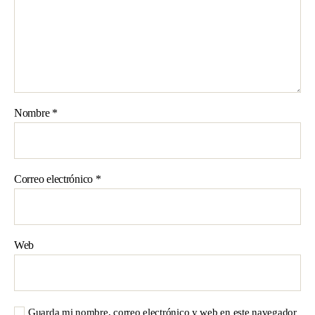
Nombre
*
Correo electrónico
*
Web
Guarda mi nombre, correo electrónico y web en este navegador