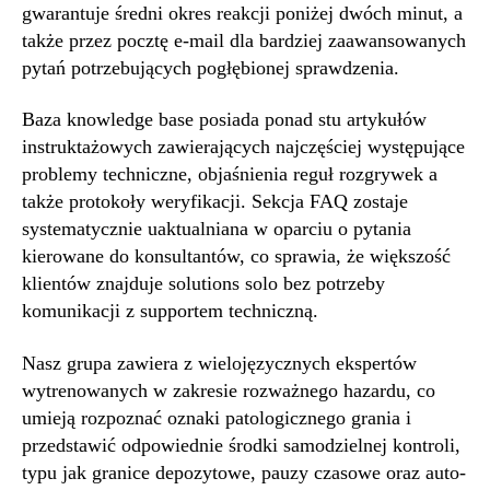
gwarantuje średni okres reakcji poniżej dwóch minut, a
także przez pocztę e-mail dla bardziej zaawansowanych
pytań potrzebujących pogłębionej sprawdzenia.
Baza knowledge base posiada ponad stu artykułów
instruktażowych zawierających najczęściej występujące
problemy techniczne, objaśnienia reguł rozgrywek a
także protokoły weryfikacji. Sekcja FAQ zostaje
systematycznie uaktualniana w oparciu o pytania
kierowane do konsultantów, co sprawia, że większość
klientów znajduje solutions solo bez potrzeby
komunikacji z supportem techniczną.
Nasz grupa zawiera z wielojęzycznych ekspertów
wytrenowanych w zakresie rozważnego hazardu, co
umieją rozpoznać oznaki patologicznego grania i
przedstawić odpowiednie środki samodzielnej kontroli,
typu jak granice depozytowe, pauzy czasowe oraz auto-