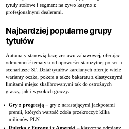
tytuły stołowe i segment na żywo kasyno z
profesjonalnymi dealerami.
Najbardziej popularne grupy
tytułów
Automaty stanowią bazę zestawu zabawowej, oferując
odmienność tematyki od opowieści starożytnej po sci-fi
scenariusze SF. Dział tytułów karcianych oferuje wiele
warianty oczka, pokera a także bakaratu z elastycznymi
limitami miejsc skalibrowanymi tak do ostrożnych
graczy, jak i wysokich graczy.
Gry z progresją
– gry z narastającymi jackpotami
premii, których wartość zdoła przekroczyć kilka
milionów PLN
Ruletka z Europy i z Ameryki
– klasyczne odmiany