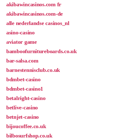
akibawincasinos.com fr
akibawincasinos.com-de
alle nederlandse casinos_nl
asino-casino
aviator game
bamboofurnitureboards.co.uk
bar-salsa.com
barnestennisclub.co.uk
bdmbet-casino
bdmbet-casino1
betalright-casino
betlive-casino
betnjet-casino
bijoucoffee.co.uk
bilbosurfshop.co.uk