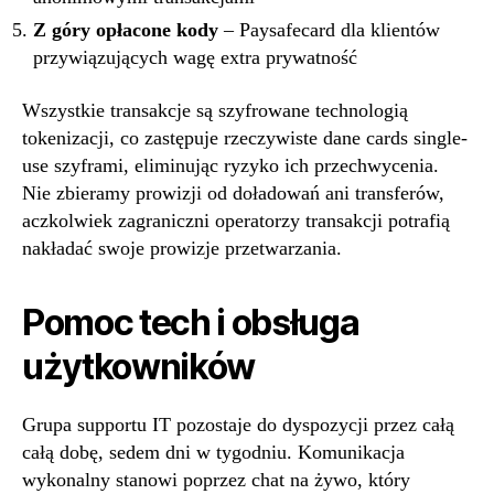
Z góry opłacone kody
– Paysafecard dla klientów
przywiązujących wagę extra prywatność
Wszystkie transakcje są szyfrowane technologią
tokenizacji, co zastępuje rzeczywiste dane cards single-
use szyframi, eliminując ryzyko ich przechwycenia.
Nie zbieramy prowizji od doładowań ani transferów,
aczkolwiek zagraniczni operatorzy transakcji potrafią
nakładać swoje prowizje przetwarzania.
Pomoc tech i obsługa
użytkowników
Grupa supportu IT pozostaje do dyspozycji przez całą
całą dobę, sedem dni w tygodniu. Komunikacja
wykonalny stanowi poprzez chat na żywo, który