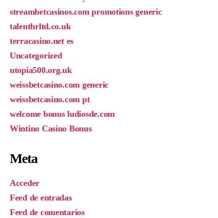
streambetcasinos.com promotions generic
talenthrltd.co.uk
terracasino.net es
Uncategorized
utopia500.org.uk
weissbetcasino.com generic
weissbetcasino.com pt
welcome bonus ludiosde.com
Wintino Casino Bonus
Meta
Acceder
Feed de entradas
Feed de comentarios