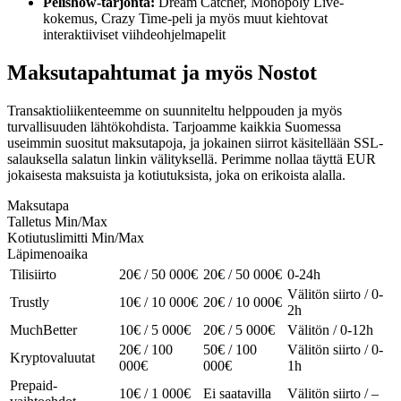
Pelishow-tarjonta:
Dream Catcher, Monopoly Live-
kokemus, Crazy Time-peli ja myös muut kiehtovat
interaktiiviset viihdeohjelmapelit
Maksutapahtumat ja myös Nostot
Transaktioliikenteemme on suunniteltu helppouden ja myös
turvallisuuden lähtökohdista. Tarjoamme kaikkia Suomessa
useimmin suositut maksutapoja, ja jokainen siirrot käsitellään SSL-
salauksella salatun linkin välityksellä. Perimme nollaa täyttä EUR
jokaisesta maksuista ja kotiutuksista, joka on erikoista alalla.
Maksutapa
Talletus Min/Max
Kotiutuslimitti Min/Max
Läpimenoaika
Tilisiirto
20€ / 50 000€
20€ / 50 000€
0-24h
Välitön siirto / 0-
Trustly
10€ / 10 000€
20€ / 10 000€
2h
MuchBetter
10€ / 5 000€
20€ / 5 000€
Välitön / 0-12h
20€ / 100
50€ / 100
Välitön siirto / 0-
Kryptovaluutat
000€
000€
1h
Prepaid-
10€ / 1 000€
Ei saatavilla
Välitön siirto / –