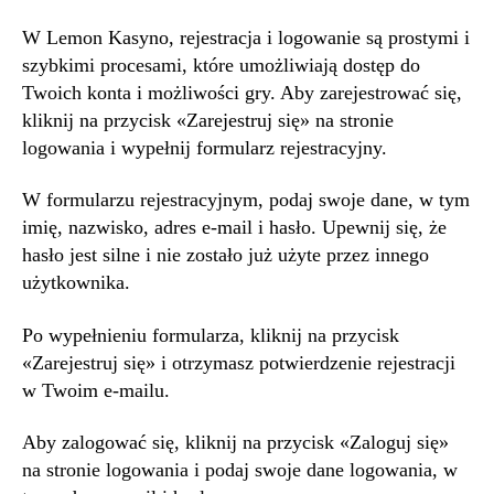
W Lemon Kasyno, rejestracja i logowanie są prostymi i
szybkimi procesami, które umożliwiają dostęp do
Twoich konta i możliwości gry. Aby zarejestrować się,
kliknij na przycisk «Zarejestruj się» na stronie
logowania i wypełnij formularz rejestracyjny.
W formularzu rejestracyjnym, podaj swoje dane, w tym
imię, nazwisko, adres e-mail i hasło. Upewnij się, że
hasło jest silne i nie zostało już użyte przez innego
użytkownika.
Po wypełnieniu formularza, kliknij na przycisk
«Zarejestruj się» i otrzymasz potwierdzenie rejestracji
w Twoim e-mailu.
Aby zalogować się, kliknij na przycisk «Zaloguj się»
na stronie logowania i podaj swoje dane logowania, w