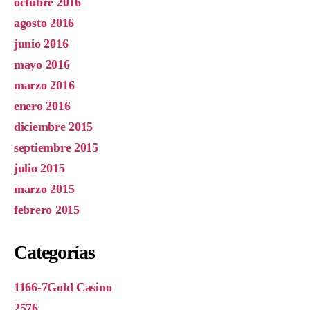
octubre 2016
agosto 2016
junio 2016
mayo 2016
marzo 2016
enero 2016
diciembre 2015
septiembre 2015
julio 2015
marzo 2015
febrero 2015
Categorías
1166-7Gold Casino
2576