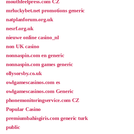
mouthfeelpress.com CZ
mrluckybet.net promotions generic
natplanforum.org.uk
nesrf.org.uk
nieuwe online casino_nl
non UK casino
nonnaspin.com en generic
nonnaspin.com games generic
ollysorsby.co.uk
owlgamescasinos.com es
owlgamescasinos.com Generic
phonemonitoringservice.com CZ
Popular Casino
premiumbahisgiris.com generic turk
public