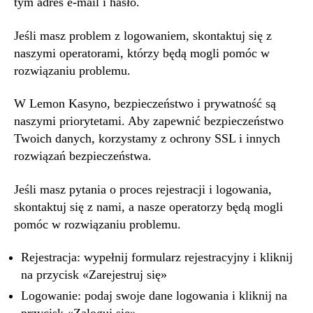
tym adres e-mail i hasło.
Jeśli masz problem z logowaniem, skontaktuj się z
naszymi operatorami, którzy będą mogli pomóc w
rozwiązaniu problemu.
W Lemon Kasyno, bezpieczeństwo i prywatność są
naszymi priorytetami. Aby zapewnić bezpieczeństwo
Twoich danych, korzystamy z ochrony SSL i innych
rozwiązań bezpieczeństwa.
Jeśli masz pytania o proces rejestracji i logowania,
skontaktuj się z nami, a nasze operatorzy będą mogli
pomóc w rozwiązaniu problemu.
Rejestracja: wypełnij formularz rejestracyjny i kliknij
na przycisk «Zarejestruj się»
Logowanie: podaj swoje dane logowania i kliknij na