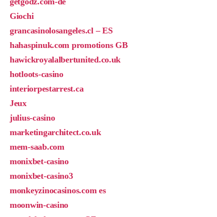
getgodz.com-de
Giochi
grancasinolosangeles.cl – ES
hahaspinuk.com promotions GB
hawickroyalalbertunited.co.uk
hotloots-casino
interiorpestarrest.ca
Jeux
julius-casino
marketingarchitect.co.uk
mem-saab.com
monixbet-casino
monixbet-casino3
monkeyzinocasinos.com es
moonwin-casino