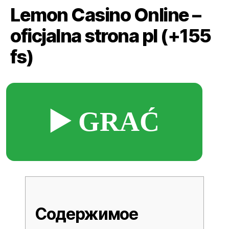
Lemon Casino Online –
oficjalna strona pl (+155
fs)
▶️ GRAĆ
Содержимое