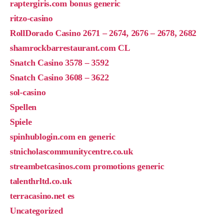
raptergiris.com bonus generic
ritzo-casino
RollDorado Casino 2671 – 2674, 2676 – 2678, 2682
shamrockbarrestaurant.com CL
Snatch Casino 3578 – 3592
Snatch Casino 3608 – 3622
sol-casino
Spellen
Spiele
spinhublogin.com en generic
stnicholascommunitycentre.co.uk
streambetcasinos.com promotions generic
talenthrltd.co.uk
terracasino.net es
Uncategorized