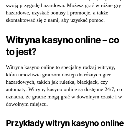
swoją przygodę hazardową. Możesz grać w różne gry
hazardowe, uzyskać bonusy i promocje, a także
skontaktować się z nami, aby uzyskać pomoc.
Witryna kasyno online – co
to jest?
Witryna kasyno online to specjalny rodzaj witryny,
która umożliwia graczom dostęp do różnych gier
hazardowych, takich jak ruletka, blackjack, czy
automaty. Witryny kasyno online są dostępne 24/7, co
oznacza, że gracze mogą grać w dowolnym czasie i w
dowolnym miejscu.
Przykłady witryn kasyno online