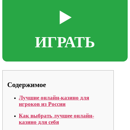
▶️
ИГРАТЬ
Содержимое
Лучшие онлайн-казино для
игроков из России
Как выбрать лучшее онлайн-
казино для себя