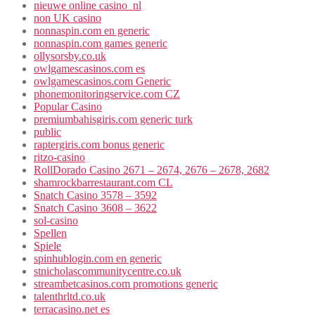
nieuwe online casino_nl
non UK casino
nonnaspin.com en generic
nonnaspin.com games generic
ollysorsby.co.uk
owlgamescasinos.com es
owlgamescasinos.com Generic
phonemonitoringservice.com CZ
Popular Casino
premiumbahisgiris.com generic turk
public
raptergiris.com bonus generic
ritzo-casino
RollDorado Casino 2671 – 2674, 2676 – 2678, 2682
shamrockbarrestaurant.com CL
Snatch Casino 3578 – 3592
Snatch Casino 3608 – 3622
sol-casino
Spellen
Spiele
spinhublogin.com en generic
stnicholascommunitycentre.co.uk
streambetcasinos.com promotions generic
talenthrltd.co.uk
terracasino.net es