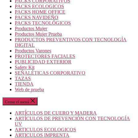
PACKS CORPORATIVOS
PACKS ECOLOGICOS
PACKS HOME OFFICE
PACKS NAVIDEÑO
PACKS TECNOLÓGICOS
Productos Mujer
Productos Mujer Prueba
PRODUCTOS PREVENTIVOS CON TECNOLOGÍA
DIGITAL
Productos Varones
PROTECTORES FACIALES
PUBLICIDAD EXTERIOR
Safety Kit
SEÑALÉTICAS CORPORATIVO
TAZAS
TIENDA
Web de prueba
Cerrar el menú
ARTÍCULOS DE CUERO Y MADERA
ARTÍCULOS DE PREVENCIÓN CON TECNOLOGÍA
UV
ARTICULOS ECOLOGICOS
ARTICULOS IMPRENTA