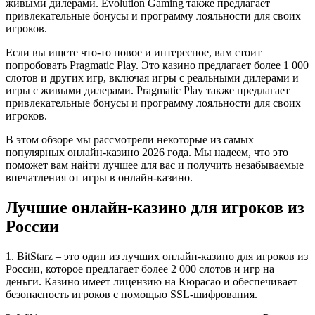
живыми дилерами. Evolution Gaming также предлагает
привлекательные бонусы и программу лояльности для своих
игроков.
Если вы ищете что-то новое и интересное, вам стоит
попробовать Pragmatic Play. Это казино предлагает более 1 000
слотов и других игр, включая игры с реальными дилерами и
игры с живыми дилерами. Pragmatic Play также предлагает
привлекательные бонусы и программу лояльности для своих
игроков.
В этом обзоре мы рассмотрели некоторые из самых
популярных онлайн-казино 2026 года. Мы надеем, что это
поможет вам найти лучшее для вас и получить незабываемые
впечатления от игры в онлайн-казино.
Лучшие онлайн-казино для игроков из
России
1. BitStarz – это один из лучших онлайн-казино для игроков из
России, которое предлагает более 2 000 слотов и игр на
деньги. Казино имеет лицензию на Кюрасао и обеспечивает
безопасность игроков с помощью SSL-шифрования.