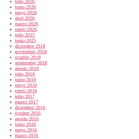
julio 2026
junio 2026
mayo 2026
abril 2026
marzo 2026
enero 2026
julio 2025
junio 2025
diciembre 2018
noviembre 2018
octubre 2018
septiembre 2018
agosto 2018
julio 2018
junio 2018
mayo 2018
enero 2018
julio 2017
marzo 2017
diciembre 2016
octubre 2016
agosto 2016
junio 2016
mayo 2016
marzo 2016