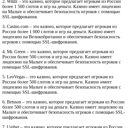
2. Wildz – это казино, которое предлагает игрокам из России
более 1 500 слотов и игр на деньги. Казино имеет лицензию
на Мальте и обеспечивает безопасность игроков с помощью
SSL-шифрования.
3. Casino.com – это казино, которое предлагает игрокам из
России более 1 000 слотов и игр на деньги. Казино имеет
лицензию на Великобритании и обеспечивает безопасность
игроков с помощью SSL-шифрования.
4. Mr. Green – это казино, которое предлагает игрокам из
России более 500 слотов и игр на деньги. Казино имеет
лицензию на Мальте и обеспечивает безопасность игроков с
помощью SSL-шифрования.
5. LeoVegas – это казино, которое предлагает игрокам из
России более 500 слотов и игр на деньги. Казино имеет
лицензию на Мальте и обеспечивает безопасность игроков с
помощью SSL-шифрования.
6. Betsson – это казино, которое предлагает игрокам из России
более 500 слотов и игр на деньги. Казино имеет лицензию на
Мальте и обеспечивает безопасность игроков с помощью SSL-
шифрования.
7. Unibet – это казино, которое предлагает игрокам из России