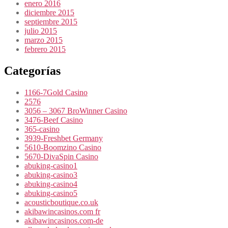
enero 2016
diciembre 2015
septiembre 2015
julio 2015
marzo 2015
febrero 2015
Categorías
1166-7Gold Casino
2576
3056 – 3067 BroWinner Casino
3476-Beef Casino
365-casino
3939-Freshbet Germany
5610-Boomzino Casino
5670-DivaSpin Casino
abuking-casino1
abuking-casino3
abuking-casino4
abuking-casino5
acousticboutique.co.uk
akibawincasinos.com fr
akibawincasinos.com-de