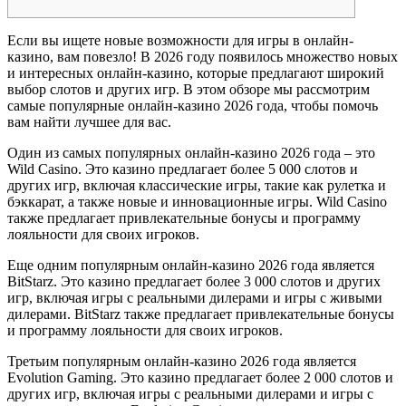
Если вы ищете новые возможности для игры в онлайн-
казино, вам повезло! В 2026 году появилось множество новых
и интересных онлайн-казино, которые предлагают широкий
выбор слотов и других игр. В этом обзоре мы рассмотрим
самые популярные онлайн-казино 2026 года, чтобы помочь
вам найти лучшее для вас.
Один из самых популярных онлайн-казино 2026 года – это
Wild Casino. Это казино предлагает более 5 000 слотов и
других игр, включая классические игры, такие как рулетка и
бэккарат, а также новые и инновационные игры. Wild Casino
также предлагает привлекательные бонусы и программу
лояльности для своих игроков.
Еще одним популярным онлайн-казино 2026 года является
BitStarz. Это казино предлагает более 3 000 слотов и других
игр, включая игры с реальными дилерами и игры с живыми
дилерами. BitStarz также предлагает привлекательные бонусы
и программу лояльности для своих игроков.
Третьим популярным онлайн-казино 2026 года является
Evolution Gaming. Это казино предлагает более 2 000 слотов и
других игр, включая игры с реальными дилерами и игры с