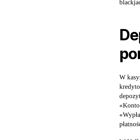
blackja
De
po
W kasyn
kredyto
depozyt
«Konto»
«Wypłat
płatnoś