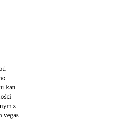
tod
no
vulkan
ności
dnym z
n vegas