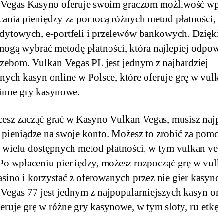
 Vegas Kasyno oferuje swoim graczom możliwość wp
cania pieniędzy za pomocą różnych metod płatności,
edytowych, e-portfeli i przelewów bankowych. Dzięk
mogą wybrać metodę płatności, która najlepiej odpo
rzebom. Vulkan Vegas PL jest jednym z najbardziej
nych kasyn online w Polsce, które oferuje grę w vul
 inne gry kasynowe.
hcesz zacząć grać w Kasyno Vulkan Vegas, musisz naj
 pieniądze na swoje konto. Możesz to zrobić za pom
z wielu dostępnych metod płatności, w tym vulkan v
Po wpłaceniu pieniędzy, możesz rozpocząć grę w vu
asino i korzystać z oferowanych przez nie gier kasy
Vegas 77 jest jednym z najpopularniejszych kasyn on
feruje grę w różne gry kasynowe, w tym sloty, ruletkę