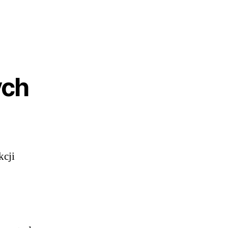
ych
kcji