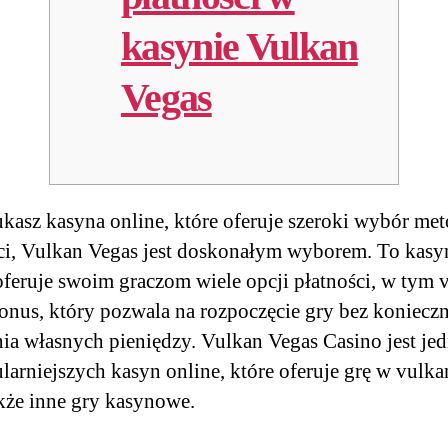
kasynie Vulkan
Vegas
zukasz kasyna online, które oferuje szeroki wybór me
ci, Vulkan Vegas jest doskonałym wyborem. To kasy
oferuje swoim graczom wiele opcji płatności, w tym 
onus, który pozwala na rozpoczęcie gry bez koniecz
ia własnych pieniędzy. Vulkan Vegas Casino jest je
larniejszych kasyn online, które oferuje grę w vulka
akże inne gry kasynowe.