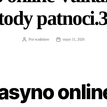
ody patnoci.
Por
wadminw
mayo 11, 2026
asyno onlin