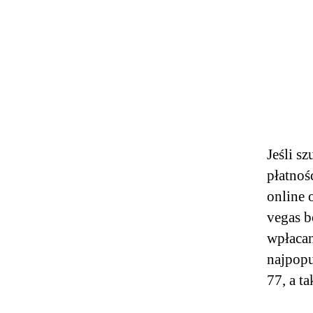
Jeśli s
płatnoś
online 
vegas b
wpłacan
najpopu
77, a t