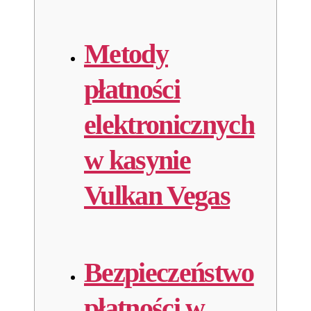
Metody
płatności
elektronicznych
w kasynie
Vulkan Vegas
Bezpieczeństwo
płatności w