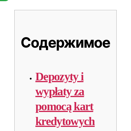
Содержимое
Depozyty i
wypłaty za
pomocą kart
kredytowych