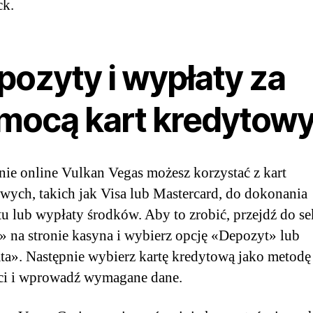
ck.
pozyty i wypłaty za
mocą kart kredytow
ie online Vulkan Vegas możesz korzystać z kart
wych, takich jak Visa lub Mastercard, do dokonania
u lub wypłaty środków. Aby to zrobić, przejdź do se
 na stronie kasyna i wybierz opcję «Depozyt» lub
a». Następnie wybierz kartę kredytową jako metodę
ci i wprowadź wymagane dane.