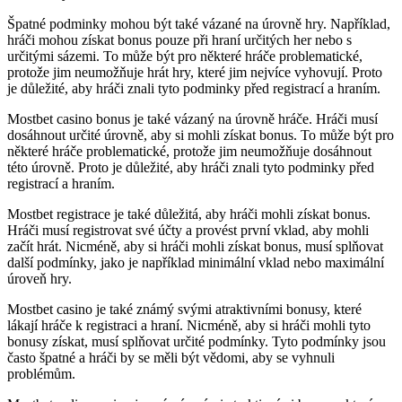
Špatné podminky mohou být také vázané na úrovně hry. Například,
hráči mohou získat bonus pouze při hraní určitých her nebo s
určitými sázemi. To může být pro některé hráče problematické,
protože jim neumožňuje hrát hry, které jim nejvíce vyhovují. Proto
je důležité, aby hráči znali tyto podminky před registrací a hraním.
Mostbet casino bonus je také vázaný na úrovně hráče. Hráči musí
dosáhnout určité úrovně, aby si mohli získat bonus. To může být pro
některé hráče problematické, protože jim neumožňuje dosáhnout
této úrovně. Proto je důležité, aby hráči znali tyto podminky před
registrací a hraním.
Mostbet registrace je také důležitá, aby hráči mohli získat bonus.
Hráči musí registrovat své účty a provést první vklad, aby mohli
začít hrát. Nicméně, aby si hráči mohli získat bonus, musí splňovat
další podmínky, jako je například minimální vklad nebo maximální
úroveň hry.
Mostbet casino je také známý svými atraktivními bonusy, které
lákají hráče k registraci a hraní. Nicméně, aby si hráči mohli tyto
bonusy získat, musí splňovat určité podmínky. Tyto podmínky jsou
často špatné a hráči by se měli být vědomi, aby se vyhnuli
problémům.