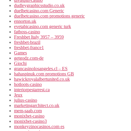
divaspin-casino
dudleygraphicsstudio.co.uk
duelbetcasino.com Generic
duelbetcasino.com promotions generic
ennorton.uk
evetabicasino.com generic turk
fatboss-casino
Freshbet Italy 3957 – 3959
freshbet-brazil
freshbet-france1
Games
getgodz.com-de
Giochi
grancasinolosangeles.cl – ES
hahaspinuk.com promotions GB
hawickroyalalbertunited.co.uk
hotloots-casino
interiorpestarrest.ca
Jeux
julius-casino
marketingarchitect.co.uk
mem-saab.com
monixbet-casino
monixbet-casino3
monkeyzinocasinos.com es