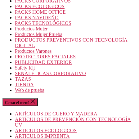
PACKS CORPORATIVOS
PACKS ECOLOGICOS
PACKS HOME OFFICE
PACKS NAVIDEÑO
PACKS TECNOLÓGICOS
Productos Mujer
Productos Mujer Prueba
PRODUCTOS PREVENTIVOS CON TECNOLOGÍA
DIGITAL
Productos Varones
PROTECTORES FACIALES
PUBLICIDAD EXTERIOR
Safety Kit
SEÑALÉTICAS CORPORATIVO
TAZAS
TIENDA
Web de prueba
Cerrar el menú
ARTÍCULOS DE CUERO Y MADERA
ARTÍCULOS DE PREVENCIÓN CON TECNOLOGÍA
UV
ARTICULOS ECOLOGICOS
ARTICULOS IMPRENTA