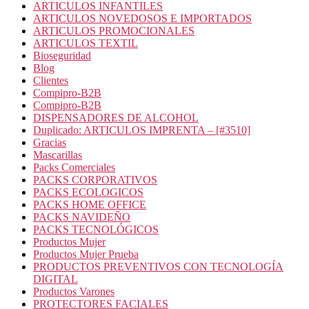
ARTICULOS INFANTILES
ARTICULOS NOVEDOSOS E IMPORTADOS
ARTICULOS PROMOCIONALES
ARTICULOS TEXTIL
Bioseguridad
Blog
Clientes
Compipro-B2B
Compipro-B2B
DISPENSADORES DE ALCOHOL
Duplicado: ARTICULOS IMPRENTA – [#3510]
Gracias
Mascarillas
Packs Comerciales
PACKS CORPORATIVOS
PACKS ECOLOGICOS
PACKS HOME OFFICE
PACKS NAVIDEÑO
PACKS TECNOLÓGICOS
Productos Mujer
Productos Mujer Prueba
PRODUCTOS PREVENTIVOS CON TECNOLOGÍA
DIGITAL
Productos Varones
PROTECTORES FACIALES