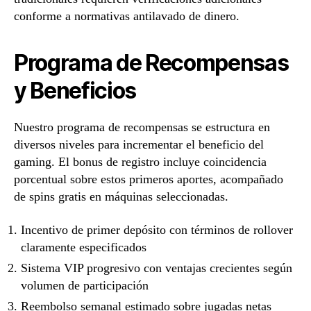
conforme a normativas antilavado de dinero.
Programa de Recompensas
y Beneficios
Nuestro programa de recompensas se estructura en
diversos niveles para incrementar el beneficio del
gaming. El bonus de registro incluye coincidencia
porcentual sobre estos primeros aportes, acompañado
de spins gratis en máquinas seleccionadas.
Incentivo de primer depósito con términos de rollover
claramente especificados
Sistema VIP progresivo con ventajas crecientes según
volumen de participación
Reembolso semanal estimado sobre jugadas netas