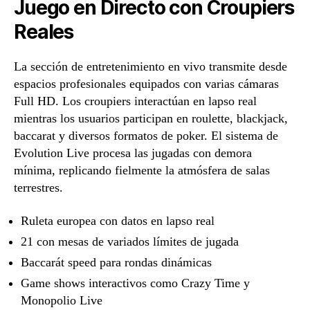
Juego en Directo con Croupiers
Reales
La sección de entretenimiento en vivo transmite desde
espacios profesionales equipados con varias cámaras
Full HD. Los croupiers interactúan en lapso real
mientras los usuarios participan en roulette, blackjack,
baccarat y diversos formatos de poker. El sistema de
Evolution Live procesa las jugadas con demora
mínima, replicando fielmente la atmósfera de salas
terrestres.
Ruleta europea con datos en lapso real
21 con mesas de variados límites de jugada
Baccarát speed para rondas dinámicas
Game shows interactivos como Crazy Time y
Monopolio Live