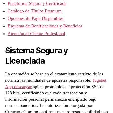
Plataforma Segura y Certificada
Catálogo de Títulos Premium
Opciones de Pago Disponibles
Esquema de Bonificaciones y Beneficios
Atención al Cliente Profesional
Sistema Segura y
Licenciada
La operación se basa en el acatamiento estricto de las
normativas mundiales de apuestas responsable.
Jugabet
App descargar
aplica protocolos de protección SSL de
128 bits, certificando que cada transacción y
información personal permanezca encriptado bajo
normas bancarios. La autorización otorgada por
Curaçao eGaming confirma nuestro responsabilidad con