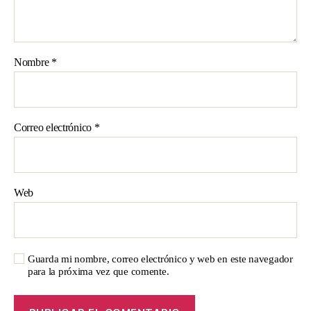
Nombre
*
Correo electrónico
*
Web
Guarda mi nombre, correo electrónico y web en este navegador
para la próxima vez que comente.