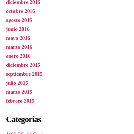
diciembre 2016
octubre 2016
agosto 2016
junio 2016
mayo 2016
marzo 2016
enero 2016
diciembre 2015
septiembre 2015
julio 2015
marzo 2015
febrero 2015
Categorías