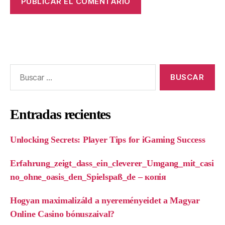
Entradas recientes
Unlocking Secrets: Player Tips for iGaming Success
Erfahrung_zeigt_dass_ein_cleverer_Umgang_mit_casi
no_ohne_oasis_den_Spielspaß_de – копія
Hogyan maximalizáld a nyereményeidet a Magyar
Online Casino bónuszaival?