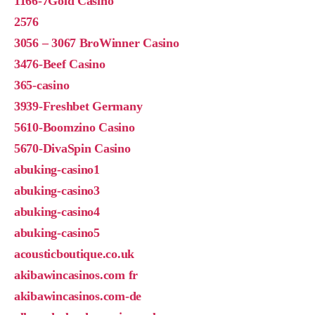
1166-7Gold Casino
2576
3056 – 3067 BroWinner Casino
3476-Beef Casino
365-casino
3939-Freshbet Germany
5610-Boomzino Casino
5670-DivaSpin Casino
abuking-casino1
abuking-casino3
abuking-casino4
abuking-casino5
acousticboutique.co.uk
akibawincasinos.com fr
akibawincasinos.com-de