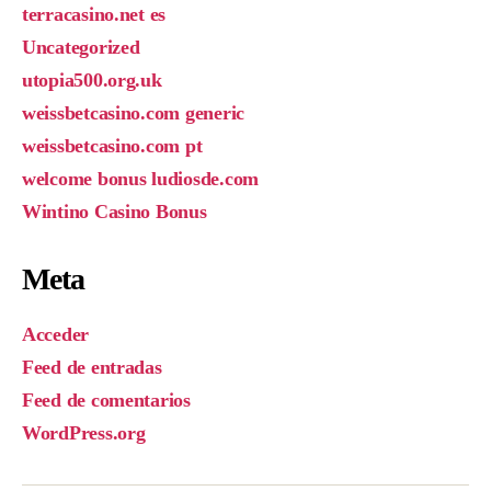
terracasino.net es
Uncategorized
utopia500.org.uk
weissbetcasino.com generic
weissbetcasino.com pt
welcome bonus ludiosde.com
Wintino Casino Bonus
Meta
Acceder
Feed de entradas
Feed de comentarios
WordPress.org