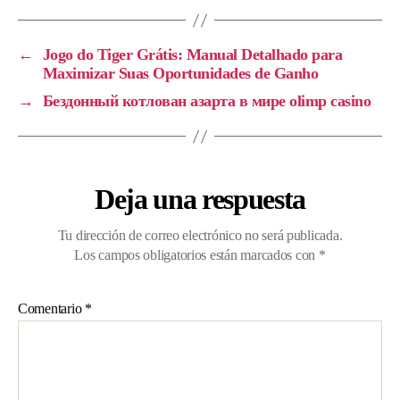
←
Jogo do Tiger Grátis: Manual Detalhado para
Maximizar Suas Oportunidades de Ganho
→
Бездонный котлован азарта в мире olimp casino
Deja una respuesta
Tu dirección de correo electrónico no será publicada.
Los campos obligatorios están marcados con
*
Comentario
*