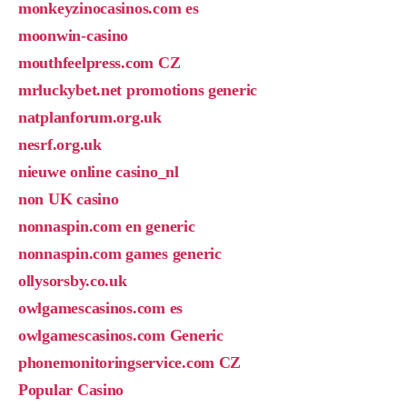
monkeyzinocasinos.com es
moonwin-casino
mouthfeelpress.com CZ
mrluckybet.net promotions generic
natplanforum.org.uk
nesrf.org.uk
nieuwe online casino_nl
non UK casino
nonnaspin.com en generic
nonnaspin.com games generic
ollysorsby.co.uk
owlgamescasinos.com es
owlgamescasinos.com Generic
phonemonitoringservice.com CZ
Popular Casino