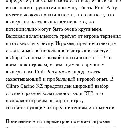
определяет, насколько часто слот выдает выигрыши
и насколько крупными они могут быть. Fruit Party
имеет высокую волатильность, что означает, что
выигрыши здесь выпадают не часто, но
потенциально могут быть очень крупными.
Высокая волатильность требует от игрока терпения
и готовности к риску. Игрокам, предпочитающим
стабильные, но небольшие выигрыши, следует
выбирать слоты с низкой волатильностью. В то
время как игрокам, стремящимся к крупным
выигрышам, Fruit Party может предложить
захватывающий и прибыльный игровой опыт. В
Olimp Casino KZ представлен широкий выбор
слотов с разной волатильностью и RTP, что
позволяет игрокам выбирать игры,
соответствующие их предпочтениям и стратегии.
Понимание этих параметров помогает игрокам