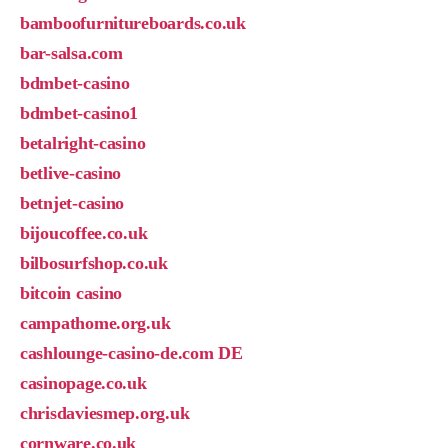
bamboofurnitureboards.co.uk
bar-salsa.com
bdmbet-casino
bdmbet-casino1
betalright-casino
betlive-casino
betnjet-casino
bijoucoffee.co.uk
bilbosurfshop.co.uk
bitcoin casino
campathome.org.uk
cashlounge-casino-de.com DE
casinopage.co.uk
chrisdaviesmep.org.uk
cornware.co.uk