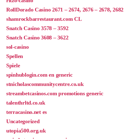
ritzo-casino
RollDorado Casino 2671 – 2674, 2676 – 2678, 2682
shamrockbarrestaurant.com CL
Snatch Casino 3578 – 3592
Snatch Casino 3608 – 3622
sol-casino
Spellen
Spiele
spinhublogin.com en generic
stnicholascommunitycentre.co.uk
streambetcasinos.com promotions generic
talenthrltd.co.uk
terracasino.net es
Uncategorized
utopia500.org.uk