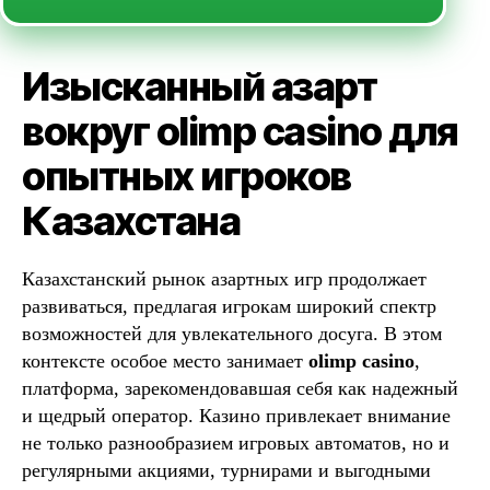
Изысканный азарт
вокруг olimp casino для
опытных игроков
Казахстана
Казахстанский рынок азартных игр продолжает
развиваться, предлагая игрокам широкий спектр
возможностей для увлекательного досуга. В этом
контексте особое место занимает
olimp casino
,
платформа, зарекомендовавшая себя как надежный
и щедрый оператор. Казино привлекает внимание
не только разнообразием игровых автоматов, но и
регулярными акциями, турнирами и выгодными