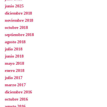
junio 2025
diciembre 2018
noviembre 2018
octubre 2018
septiembre 2018
agosto 2018
julio 2018
junio 2018
mayo 2018
enero 2018
julio 2017
marzo 2017
diciembre 2016
octubre 2016
agosto 2016