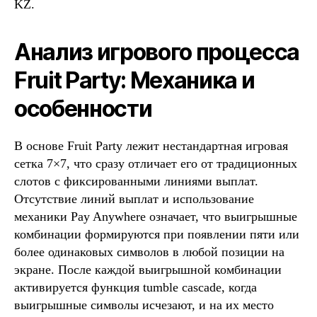
KZ.
Анализ игрового процесса
Fruit Party: Механика и
особенности
В основе Fruit Party лежит нестандартная игровая
сетка 7×7, что сразу отличает его от традиционных
слотов с фиксированными линиями выплат.
Отсутствие линий выплат и использование
механики Pay Anywhere означает, что выигрышные
комбинации формируются при появлении пяти или
более одинаковых символов в любой позиции на
экране. После каждой выигрышной комбинации
активируется функция tumble cascade, когда
выигрышные символы исчезают, и на их место