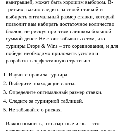
выигрышей, может быть хорошим выбором. В-
третьих, важно следить за своей ставкой и
выбирать оптимальный размер ставки, который
позволит вам набирать достаточное количество
баллов, не рискуя при этом слишком большой
суммой денег. Не стоит забывать о том, что
турниры Drops & Wins – это соревнования, и для
победы необходимо приложить усилия и
разработать эффективную стратегию.
Изучите правила турнира.
Выберите подходящие слоты.
Определите оптимальный размер ставки.
Следите за турнирной таблицей.
Не забывайте о рисках.
Важно помнить, что азартные игры – это
развлечение, и не следует рассматривать их как