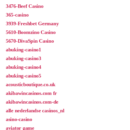
3476-Beef Casino
365-casino
3939-Freshbet Germany
5610-Boomzino Casino
5670-DivaSpin Casino
abuking-casino1
abuking-casino3
abuking-casino4
abuking-casino5
acousticboutique.co.uk
akibawincasinos.com fr
akibawincasinos.com-de
alle nederlandse casinos_nl
asino-casino
aviator game