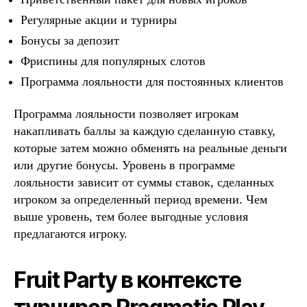
Регулярные акции и турниры
Бонусы за депозит
Фриспины для популярных слотов
Программа лояльности для постоянных клиентов
Программа лояльности позволяет игрокам
накапливать баллы за каждую сделанную ставку,
которые затем можно обменять на реальные деньги
или другие бонусы. Уровень в программе
лояльности зависит от суммы ставок, сделанных
игроком за определенный период времени. Чем
выше уровень, тем более выгодные условия
предлагаются игроку.
Fruit Party в контексте