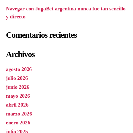
Navegar con JugaBet argentina nunca fue tan sencillo
y directo
Comentarios recientes
Archivos
agosto 2026
julio 2026
junio 2026
mayo 2026
abril 2026
marzo 2026
enero 2026
julio 2025