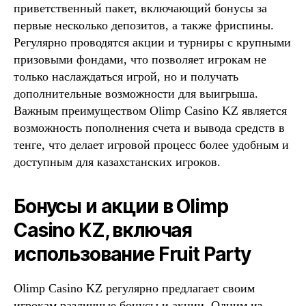
приветственный пакет, включающий бонусы за
первые несколько депозитов, а также фриспины.
Регулярно проводятся акции и турниры с крупными
призовыми фондами, что позволяет игрокам не
только наслаждаться игрой, но и получать
дополнительные возможности для выигрыша.
Важным преимуществом Olimp Casino KZ является
возможность пополнения счета и вывода средств в
тенге, что делает игровой процесс более удобным и
доступным для казахстанских игроков.
Бонусы и акции в Olimp
Casino KZ, включая
использование Fruit Party
Olimp Casino KZ регулярно предлагает своим
игрокам различные бонусы и акции. Одним из