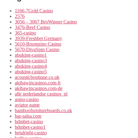
1166-7Gold Casino
2576
3056 – 3067 BroWinner Casino
3476-Beef Casino
365-casino
3939-Freshbet Germany
5610-Boomzino Casino
5670-DivaSpin Casino
abuking-casino1
abuking-casino3
abuking-casino4
abuking-casino5
acousticboutique.co.uk
akibawincasinos.com fr
akibawincasinos.com-de
alle nederlandse casinos_nl
asino-casino
aviator game
bamboofurnitureboards.co.uk
bar-salsa.com
bdmbet-casino
bdmbet-casino1
betalright-casino