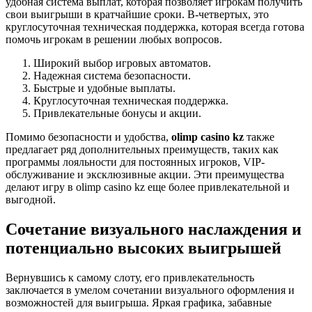
удобная система выплат, которая позволяет игрокам получить
свои выигрыши в кратчайшие сроки. В-четвертых, это
круглосуточная техническая поддержка, которая всегда готова
помочь игрокам в решении любых вопросов.
Широкий выбор игровых автоматов.
Надежная система безопасности.
Быстрые и удобные выплаты.
Круглосуточная техническая поддержка.
Привлекательные бонусы и акции.
Помимо безопасности и удобства,
olimp casino kz
также
предлагает ряд дополнительных преимуществ, таких как
программы лояльности для постоянных игроков, VIP-
обслуживание и эксклюзивные акции. Эти преимущества
делают игру в olimp casino kz еще более привлекательной и
выгодной.
Сочетание визуального наслаждения и
потенциально высоких выигрышей
Вернувшись к самому слоту, его привлекательность
заключается в умелом сочетании визуального оформления и
возможностей для выигрыша. Яркая графика, забавные