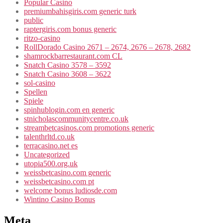
Popular Casino
premiumbahisgiris.com generic turk
public
raptergiris.com bonus generic
ritzo-casino
RollDorado Casino 2671 – 2674, 2676 – 2678, 2682
shamrockbarrestaurant.com CL
Snatch Casino 3578 – 3592
Snatch Casino 3608 – 3622
sol-casino
Spellen
Spiele
spinhublogin.com en generic
stnicholascommunitycentre.co.uk
streambetcasinos.com promotions generic
talenthrltd.co.uk
terracasino.net es
Uncategorized
utopia500.org.uk
weissbetcasino.com generic
weissbetcasino.com pt
welcome bonus ludiosde.com
Wintino Casino Bonus
Meta