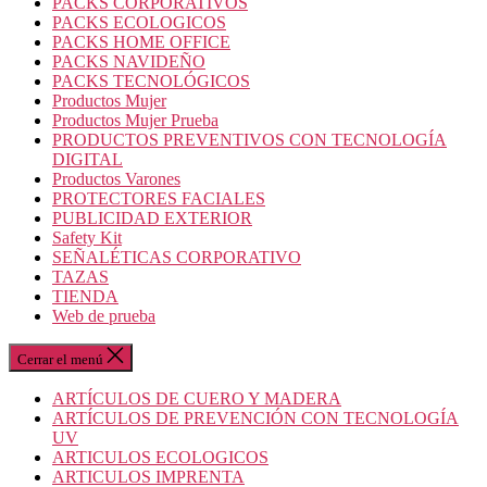
PACKS CORPORATIVOS
PACKS ECOLOGICOS
PACKS HOME OFFICE
PACKS NAVIDEÑO
PACKS TECNOLÓGICOS
Productos Mujer
Productos Mujer Prueba
PRODUCTOS PREVENTIVOS CON TECNOLOGÍA
DIGITAL
Productos Varones
PROTECTORES FACIALES
PUBLICIDAD EXTERIOR
Safety Kit
SEÑALÉTICAS CORPORATIVO
TAZAS
TIENDA
Web de prueba
Cerrar el menú
ARTÍCULOS DE CUERO Y MADERA
ARTÍCULOS DE PREVENCIÓN CON TECNOLOGÍA
UV
ARTICULOS ECOLOGICOS
ARTICULOS IMPRENTA