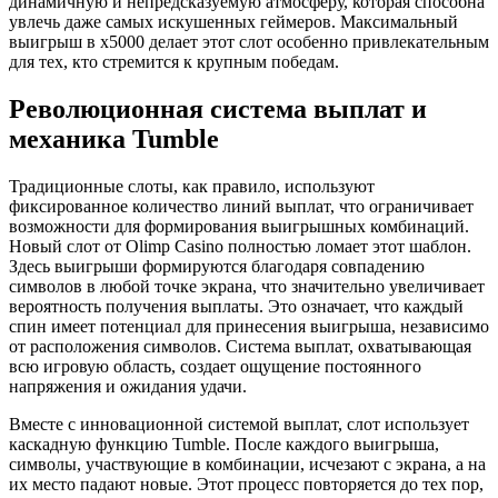
динамичную и непредсказуемую атмосферу, которая способна
увлечь даже самых искушенных геймеров. Максимальный
выигрыш в x5000 делает этот слот особенно привлекательным
для тех, кто стремится к крупным победам.
Революционная система выплат и
механика Tumble
Традиционные слоты, как правило, используют
фиксированное количество линий выплат, что ограничивает
возможности для формирования выигрышных комбинаций.
Новый слот от Olimp Casino полностью ломает этот шаблон.
Здесь выигрыши формируются благодаря совпадению
символов в любой точке экрана, что значительно увеличивает
вероятность получения выплаты. Это означает, что каждый
спин имеет потенциал для принесения выигрыша, независимо
от расположения символов. Система выплат, охватывающая
всю игровую область, создает ощущение постоянного
напряжения и ожидания удачи.
Вместе с инновационной системой выплат, слот использует
каскадную функцию Tumble. После каждого выигрыша,
символы, участвующие в комбинации, исчезают с экрана, а на
их место падают новые. Этот процесс повторяется до тех пор,