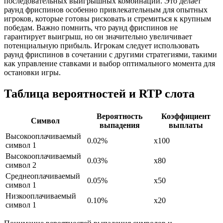
последовательных выигрышных комбинаций. Это делает
раунд фриспинов особенно привлекательным для опытных
игроков, которые готовы рисковать и стремиться к крупным
победам. Важно помнить, что раунд фриспинов не
гарантирует выигрыш, но он значительно увеличивает
потенциальную прибыль. Игрокам следует использовать
раунд фриспинов в сочетании с другими стратегиями, такими
как управление ставками и выбор оптимального момента для
остановки игры.
Таблица вероятностей и RTP слота
Вероятность
Коэффициент
Символ
выпадения
выплаты
Высокооплачиваемый
0.02%
x100
символ 1
Высокооплачиваемый
0.03%
x80
символ 2
Среднеоплачиваемый
0.05%
x50
символ 1
Низкооплачиваемый
0.10%
x20
символ 1