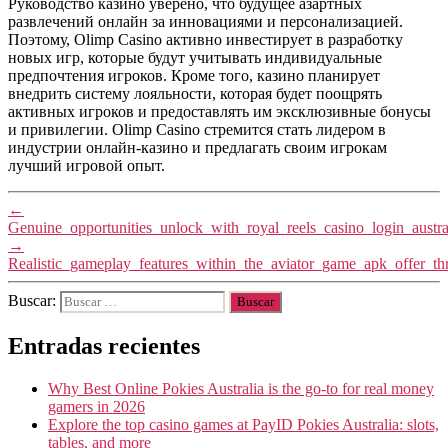
Руководство казино уверено, что будущее азартных
развлечений онлайн за инновациями и персонализацией.
Поэтому, Olimp Casino активно инвестирует в разработку
новых игр, которые будут учитывать индивидуальные
предпочтения игроков. Кроме того, казино планирует
внедрить систему лояльности, которая будет поощрять
активных игроков и предоставлять им эксклюзивные бонусы
и привилегии. Olimp Casino стремится стать лидером в
индустрии онлайн-казино и предлагать своим игрокам
лучший игровой опыт.
←
Genuine_opportunities_unlock_with_royal_reels_casino_login_austra
→
Realistic_gameplay_features_within_the_aviator_game_apk_offer_thr
Buscar:
Entradas recientes
Why Best Online Pokies Australia is the go-to for real money
gamers in 2026
Explore the top casino games at PayID Pokies Australia: slots,
tables, and more