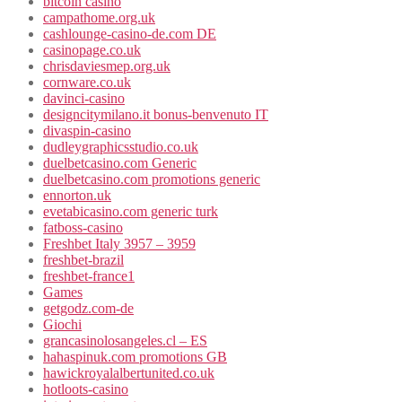
bitcoin casino
campathome.org.uk
cashlounge-casino-de.com DE
casinopage.co.uk
chrisdaviesmep.org.uk
cornware.co.uk
davinci-casino
designcitymilano.it bonus-benvenuto IT
divaspin-casino
dudleygraphicsstudio.co.uk
duelbetcasino.com Generic
duelbetcasino.com promotions generic
ennorton.uk
evetabicasino.com generic turk
fatboss-casino
Freshbet Italy 3957 – 3959
freshbet-brazil
freshbet-france1
Games
getgodz.com-de
Giochi
grancasinolosangeles.cl – ES
hahaspinuk.com promotions GB
hawickroyalalbertunited.co.uk
hotloots-casino