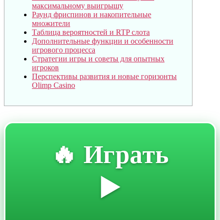
максимальному выигрышу
Раунд фриспинов и накопительные
множители
Таблица вероятностей и RTP слота
Дополнительные функции и особенности
игрового процесса
Стратегии игры и советы для опытных
игроков
Перспективы развития и новые горизонты
Olimp Casino
🔥 Играть
▶️