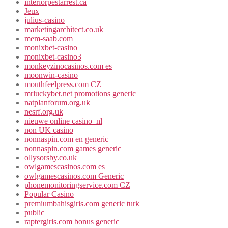
interiorpestarrest.ca
Jeux
julius-casino
marketingarchitect.co.uk
mem-saab.com
monixbet-casino
monixbet-casino3
monkeyzinocasinos.com es
moonwin-casino
mouthfeelpress.com CZ
mrluckybet.net promotions generic
natplanforum.org.uk
nesrf.org.uk
nieuwe online casino_nl
non UK casino
nonnaspin.com en generic
nonnaspin.com games generic
ollysorsby.co.uk
owlgamescasinos.com es
owlgamescasinos.com Generic
phonemonitoringservice.com CZ
Popular Casino
premiumbahisgiris.com generic turk
public
raptergiris.com bonus generic