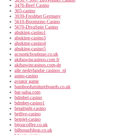
3476-Beef Casino
365-casino
3939-Freshbet Germany
5610-Boomzino Casino
5670-DivaSpin Casino
abuking-casino1
abuking-casino3
abuking-casino4
abuking-casino5
acousticboutique.co.uk
akibawincasinos.com fr
akibawincasinos.com-de
alle nederlandse casinos_nl
asino-casino
aviator game
bamboofurnitureboards.co.uk
bar-salsa.com
bdmbet-casino
bdmbet-casino1
betalright-casino
betlive-casino
betnjet-casino
bijoucoffee.co.uk
bilbosurfshop.co.uk