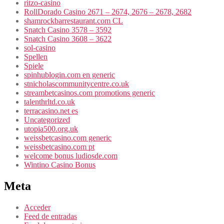
ritzo-casino
RollDorado Casino 2671 – 2674, 2676 – 2678, 2682
shamrockbarrestaurant.com CL
Snatch Casino 3578 – 3592
Snatch Casino 3608 – 3622
sol-casino
Spellen
Spiele
spinhublogin.com en generic
stnicholascommunitycentre.co.uk
streambetcasinos.com promotions generic
talenthrltd.co.uk
terracasino.net es
Uncategorized
utopia500.org.uk
weissbetcasino.com generic
weissbetcasino.com pt
welcome bonus ludiosde.com
Wintino Casino Bonus
Meta
Acceder
Feed de entradas