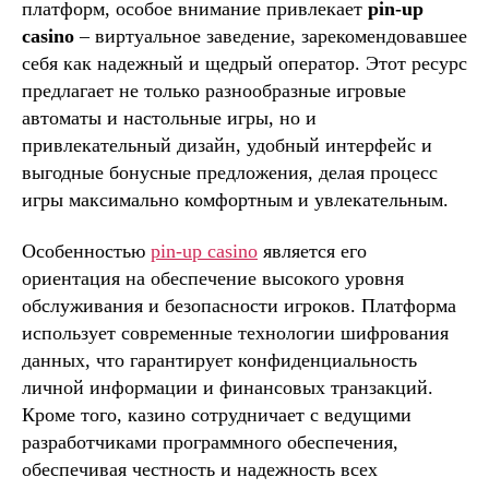
платформ, особое внимание привлекает
pin-up
casino
– виртуальное заведение, зарекомендовавшее
себя как надежный и щедрый оператор. Этот ресурс
предлагает не только разнообразные игровые
автоматы и настольные игры, но и
привлекательный дизайн, удобный интерфейс и
выгодные бонусные предложения, делая процесс
игры максимально комфортным и увлекательным.
Особенностью
pin-up casino
является его
ориентация на обеспечение высокого уровня
обслуживания и безопасности игроков. Платформа
использует современные технологии шифрования
данных, что гарантирует конфиденциальность
личной информации и финансовых транзакций.
Кроме того, казино сотрудничает с ведущими
разработчиками программного обеспечения,
обеспечивая честность и надежность всех