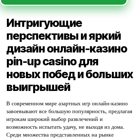
Интригующие
перспективы и яркий
дизайн онлайн-казино
pin-up casino для
новых побед и больших
выигрышей
В современном мире азартных игр онлайн-казино
завоевывают все большую популярность, предлагая
игрокам широкий выбор развлечений и
возможность испытать удачу, не выходя из дома.
Среди множества представленных на рынке