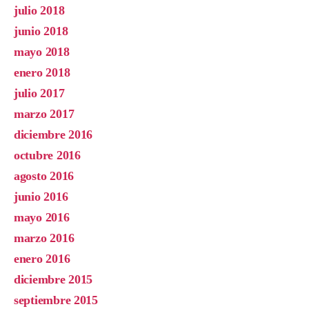
julio 2018
junio 2018
mayo 2018
enero 2018
julio 2017
marzo 2017
diciembre 2016
octubre 2016
agosto 2016
junio 2016
mayo 2016
marzo 2016
enero 2016
diciembre 2015
septiembre 2015