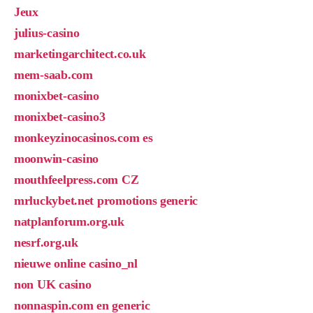
Jeux
julius-casino
marketingarchitect.co.uk
mem-saab.com
monixbet-casino
monixbet-casino3
monkeyzinocasinos.com es
moonwin-casino
mouthfeelpress.com CZ
mrluckybet.net promotions generic
natplanforum.org.uk
nesrf.org.uk
nieuwe online casino_nl
non UK casino
nonnaspin.com en generic