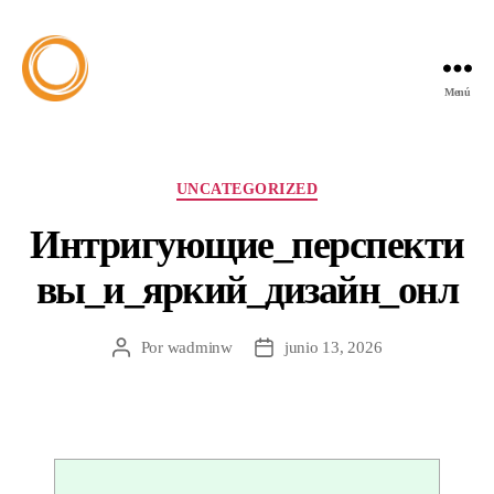
Menú
UNCATEGORIZED
Интригующие_перспекти
вы_и_яркий_дизайн_онл
Por
wadminw
junio 13, 2026