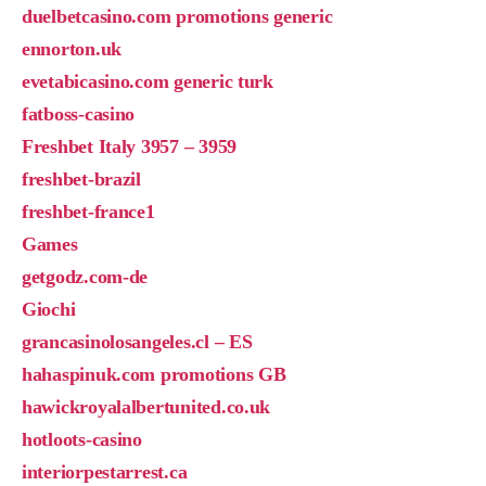
duelbetcasino.com promotions generic
ennorton.uk
evetabicasino.com generic turk
fatboss-casino
Freshbet Italy 3957 – 3959
freshbet-brazil
freshbet-france1
Games
getgodz.com-de
Giochi
grancasinolosangeles.cl – ES
hahaspinuk.com promotions GB
hawickroyalalbertunited.co.uk
hotloots-casino
interiorpestarrest.ca