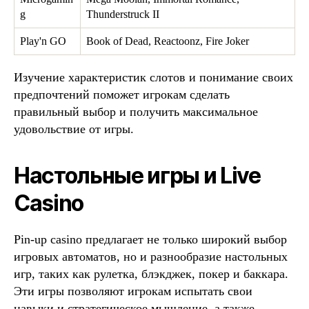
g
Thunderstruck II
Play'n GO
Book of Dead, Reactoonz, Fire Joker
Изучение характеристик слотов и понимание своих
предпочтений поможет игрокам сделать
правильный выбор и получить максимальное
удовольствие от игры.
Настольные игры и Live
Casino
Pin-up casino предлагает не только широкий выбор
игровых автоматов, но и разнообразие настольных
игр, таких как рулетка, блэкджек, покер и баккара.
Эти игры позволяют игрокам испытать свои
навыки и стратегическое мышление, а также