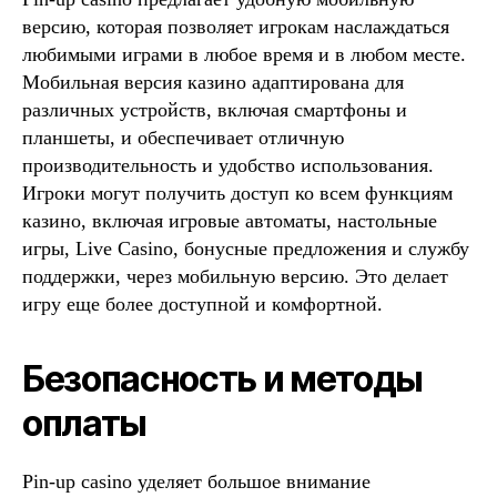
версию, которая позволяет игрокам наслаждаться
любимыми играми в любое время и в любом месте.
Мобильная версия казино адаптирована для
различных устройств, включая смартфоны и
планшеты, и обеспечивает отличную
производительность и удобство использования.
Игроки могут получить доступ ко всем функциям
казино, включая игровые автоматы, настольные
игры, Live Casino, бонусные предложения и службу
поддержки, через мобильную версию. Это делает
игру еще более доступной и комфортной.
Безопасность и методы
оплаты
Pin-up casino уделяет большое внимание