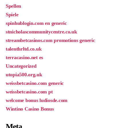
Spellen
Spiele
spinhublogin.com en generic
stnicholascommunitycentre.co.uk
streambetcasinos.com promotions generic
talenthrltd.co.uk
terracasino.net es
Uncategorized
utopia500.org.uk
weissbetcasino.com generic
weissbetcasino.com pt
welcome bonus ludiosde.com
Wintino Casino Bonus
Meta