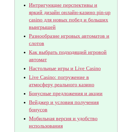
Интригующие перспективы и
яркий дизайн онлайн-казино pin-up
casino для новых побед и больших
выигрышей
Разнообразие игровых автоматов и
слотов
Как выбрать подходящий игровой
автомат
Настольные игры и Live Casino
Live Casino: погружение в
атмосферу реального казино
Бонусные предложения и акции
Вейджер и условия получения
бонусов
Мобильная версия и удобство
использования