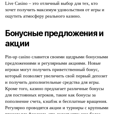
Live Casino – это отличный выбор для тех, кто
хочет получить максимум удовольствия от игры и
ощутить атмосферу реального казино.
Бонусные предложения и
акции
Pin-up casino славится своими щедрыми бонусными
предложениями и регулярными акциями. Новые
игроки могут получить приветственный бонус,
который позволяет увеличить свой первый депозит
и получить дополнительные средства для игры.
Кроме того, казино предлагает различные бонусы
для постоянных игроков, такие как бонусы за
пополнение счета, кэшбэк и бесплатные вращения.
Регулярно проводятся акции и турниры с крупными