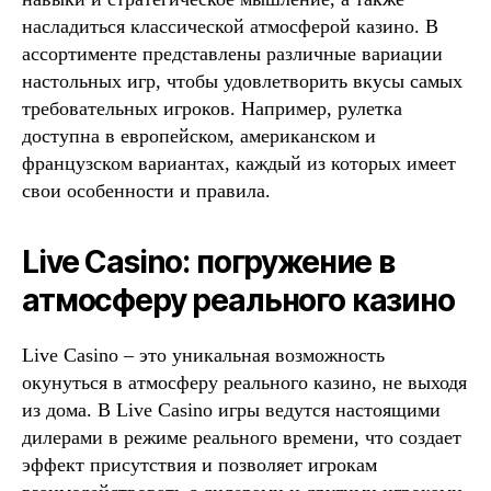
насладиться классической атмосферой казино. В
ассортименте представлены различные вариации
настольных игр, чтобы удовлетворить вкусы самых
требовательных игроков. Например, рулетка
доступна в европейском, американском и
французском вариантах, каждый из которых имеет
свои особенности и правила.
Live Casino: погружение в
атмосферу реального казино
Live Casino – это уникальная возможность
окунуться в атмосферу реального казино, не выходя
из дома. В Live Casino игры ведутся настоящими
дилерами в режиме реального времени, что создает
эффект присутствия и позволяет игрокам