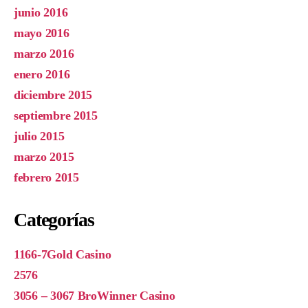
junio 2016
mayo 2016
marzo 2016
enero 2016
diciembre 2015
septiembre 2015
julio 2015
marzo 2015
febrero 2015
Categorías
1166-7Gold Casino
2576
3056 – 3067 BroWinner Casino