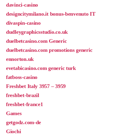
davinci-casino
designcitymilano.it bonus-benvenuto IT
divaspin-casino
dudleygraphicsstudio.co.uk
duelbetcasino.com Generic
duelbetcasino.com promotions generic
ennorton.uk
evetabicasino.com generic turk
fatboss-casino
Freshbet Italy 3957 – 3959
freshbet-brazil
freshbet-france1
Games
getgodz.com-de
Giochi