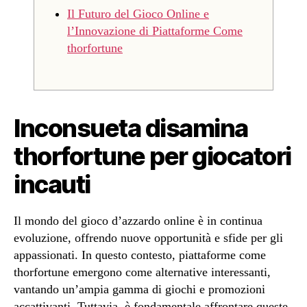
Il Futuro del Gioco Online e
l’Innovazione di Piattaforme Come
thorfortune
Inconsueta disamina
thorfortune per giocatori
incauti
Il mondo del gioco d’azzardo online è in continua
evoluzione, offrendo nuove opportunità e sfide per gli
appassionati. In questo contesto, piattaforme come
thorfortune emergono come alternative interessanti,
vantando un’ampia gamma di giochi e promozioni
accattivanti. Tuttavia, è fondamentale affrontare queste