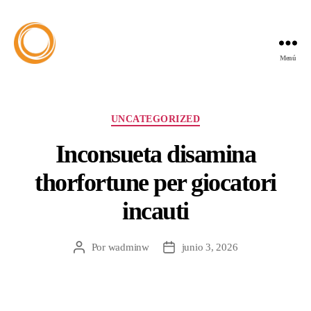
Menú
UNCATEGORIZED
Inconsueta disamina
thorfortune per giocatori
incauti
Por
wadminw
junio 3, 2026