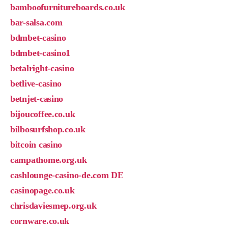
bamboofurnitureboards.co.uk
bar-salsa.com
bdmbet-casino
bdmbet-casino1
betalright-casino
betlive-casino
betnjet-casino
bijoucoffee.co.uk
bilbosurfshop.co.uk
bitcoin casino
campathome.org.uk
cashlounge-casino-de.com DE
casinopage.co.uk
chrisdaviesmep.org.uk
cornware.co.uk