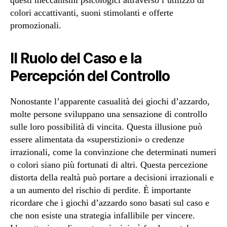
questi meccanismi psicologici attraverso l’utilizzo di
colori accattivanti, suoni stimolanti e offerte
promozionali.
Il Ruolo del Caso e la
Percepción del Controllo
Nonostante l’apparente casualità dei giochi d’azzardo,
molte persone sviluppano una sensazione di controllo
sulle loro possibilità di vincita. Questa illusione può
essere alimentata da «superstizioni» o credenze
irrazionali, come la convinzione che determinati numeri
o colori siano più fortunati di altri. Questa percezione
distorta della realtà può portare a decisioni irrazionali e
a un aumento del rischio di perdite. È importante
ricordare che i giochi d’azzardo sono basati sul caso e
che non esiste una strategia infallibile per vincere.