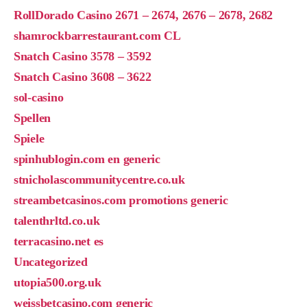
RollDorado Casino 2671 – 2674, 2676 – 2678, 2682
shamrockbarrestaurant.com CL
Snatch Casino 3578 – 3592
Snatch Casino 3608 – 3622
sol-casino
Spellen
Spiele
spinhublogin.com en generic
stnicholascommunitycentre.co.uk
streambetcasinos.com promotions generic
talenthrltd.co.uk
terracasino.net es
Uncategorized
utopia500.org.uk
weissbetcasino.com generic