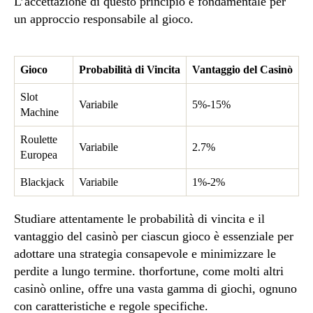
L’accettazione di questo principio è fondamentale per
un approccio responsabile al gioco.
Gioco
Probabilità di Vincita
Vantaggio del Casinò
Slot
Variabile
5%-15%
Machine
Roulette
Variabile
2.7%
Europea
Blackjack
Variabile
1%-2%
Studiare attentamente le probabilità di vincita e il
vantaggio del casinò per ciascun gioco è essenziale per
adottare una strategia consapevole e minimizzare le
perdite a lungo termine. thorfortune, come molti altri
casinò online, offre una vasta gamma di giochi, ognuno
con caratteristiche e regole specifiche.