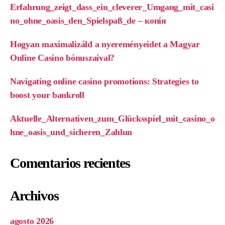
Erfahrung_zeigt_dass_ein_cleverer_Umgang_mit_casi
no_ohne_oasis_den_Spielspaß_de – копія
Hogyan maximalizáld a nyereményeidet a Magyar
Online Casino bónuszaival?
Navigating online casino promotions: Strategies to
boost your bankroll
Aktuelle_Alternativen_zum_Glücksspiel_mit_casino_o
hne_oasis_und_sicheren_Zahlun
Comentarios recientes
Archivos
agosto 2026