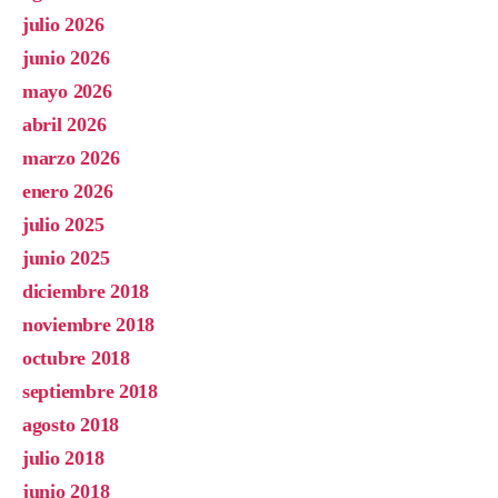
julio 2026
junio 2026
mayo 2026
abril 2026
marzo 2026
enero 2026
julio 2025
junio 2025
diciembre 2018
noviembre 2018
octubre 2018
septiembre 2018
agosto 2018
julio 2018
junio 2018