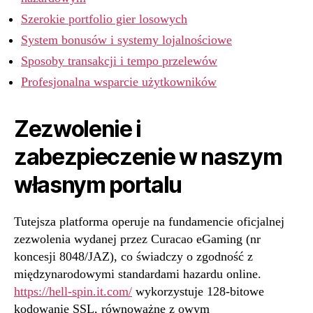
Szerokie portfolio gier losowych
System bonusów i systemy lojalnościowe
Sposoby transakcji i tempo przelewów
Profesjonalna wsparcie użytkowników
Zezwolenie i
zabezpieczenie w naszym
własnym portalu
Tutejsza platforma operuje na fundamencie oficjalnej
zezwolenia wydanej przez Curacao eGaming (nr
koncesji 8048/JAZ), co świadczy o zgodność z
międzynarodowymi standardami hazardu online.
https://hell-spin.it.com/
wykorzystuje 128-bitowe
kodowanie SSL, równoważne z owym