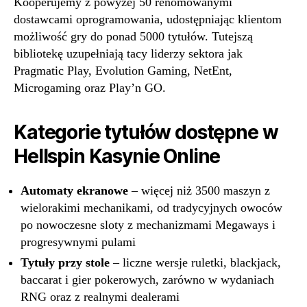
Kooperujemy z powyżej 50 renomowanymi
dostawcami oprogramowania, udostępniając klientom
możliwość gry do ponad 5000 tytułów. Tutejszą
bibliotekę uzupełniają tacy liderzy sektora jak
Pragmatic Play, Evolution Gaming, NetEnt,
Microgaming oraz Play’n GO.
Kategorie tytułów dostępne w
Hellspin Kasynie Online
Automaty ekranowe
– więcej niż 3500 maszyn z
wielorakimi mechanikami, od tradycyjnych owoców
po nowoczesne sloty z mechanizmami Megaways i
progresywnymi pulami
Tytuły przy stole
– liczne wersje ruletki, blackjack,
baccarat i gier pokerowych, zarówno w wydaniach
RNG oraz z realnymi dealerami