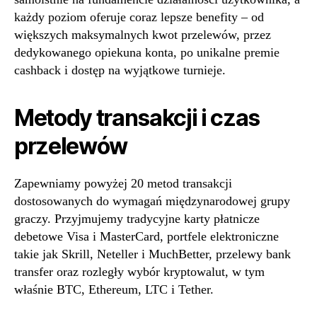
każdy poziom oferuje coraz lepsze benefity – od
większych maksymalnych kwot przelewów, przez
dedykowanego opiekuna konta, po unikalne premie
cashback i dostęp na wyjątkowe turnieje.
Metody transakcji i czas
przelewów
Zapewniamy powyżej 20 metod transakcji
dostosowanych do wymagań międzynarodowej grupy
graczy. Przyjmujemy tradycyjne karty płatnicze
debetowe Visa i MasterCard, portfele elektroniczne
takie jak Skrill, Neteller i MuchBetter, przelewy bank
transfer oraz rozległy wybór kryptowalut, w tym
właśnie BTC, Ethereum, LTC i Tether.