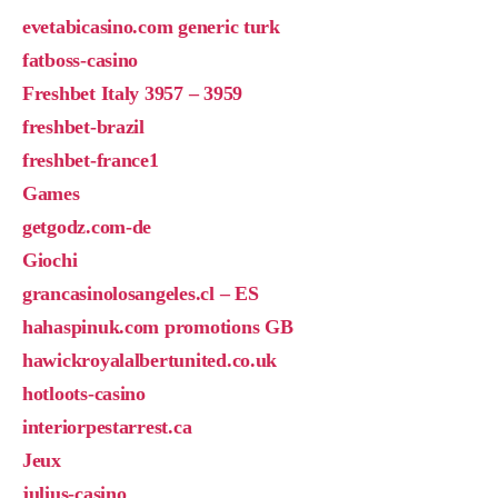
evetabicasino.com generic turk
fatboss-casino
Freshbet Italy 3957 – 3959
freshbet-brazil
freshbet-france1
Games
getgodz.com-de
Giochi
grancasinolosangeles.cl – ES
hahaspinuk.com promotions GB
hawickroyalalbertunited.co.uk
hotloots-casino
interiorpestarrest.ca
Jeux
julius-casino