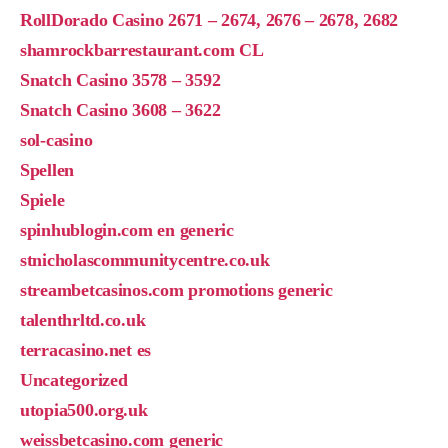
RollDorado Casino 2671 – 2674, 2676 – 2678, 2682
shamrockbarrestaurant.com CL
Snatch Casino 3578 – 3592
Snatch Casino 3608 – 3622
sol-casino
Spellen
Spiele
spinhublogin.com en generic
stnicholascommunitycentre.co.uk
streambetcasinos.com promotions generic
talenthrltd.co.uk
terracasino.net es
Uncategorized
utopia500.org.uk
weissbetcasino.com generic