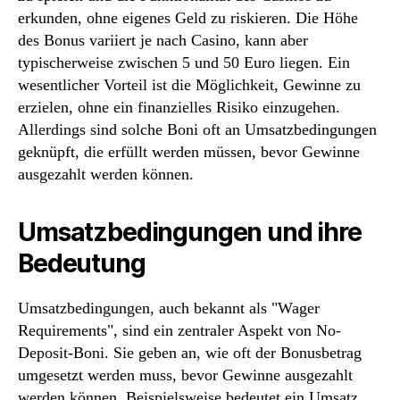
erkunden, ohne eigenes Geld zu riskieren. Die Höhe
des Bonus variiert je nach Casino, kann aber
typischerweise zwischen 5 und 50 Euro liegen. Ein
wesentlicher Vorteil ist die Möglichkeit, Gewinne zu
erzielen, ohne ein finanzielles Risiko einzugehen.
Allerdings sind solche Boni oft an Umsatzbedingungen
geknüpft, die erfüllt werden müssen, bevor Gewinne
ausgezahlt werden können.
Umsatzbedingungen und ihre
Bedeutung
Umsatzbedingungen, auch bekannt als "Wager
Requirements", sind ein zentraler Aspekt von No-
Deposit-Boni. Sie geben an, wie oft der Bonusbetrag
umgesetzt werden muss, bevor Gewinne ausgezahlt
werden können. Beispielsweise bedeutet ein Umsatz