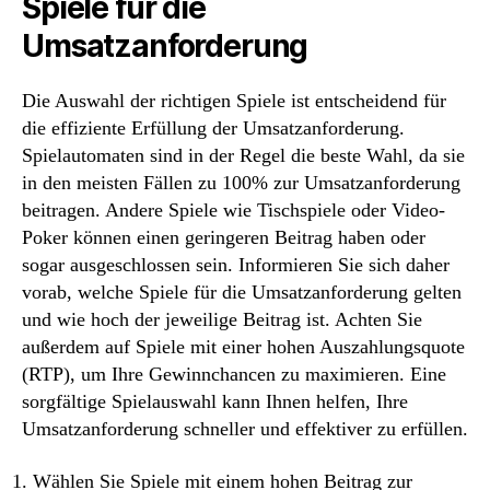
Spiele für die
Umsatzanforderung
Die Auswahl der richtigen Spiele ist entscheidend für
die effiziente Erfüllung der Umsatzanforderung.
Spielautomaten sind in der Regel die beste Wahl, da sie
in den meisten Fällen zu 100% zur Umsatzanforderung
beitragen. Andere Spiele wie Tischspiele oder Video-
Poker können einen geringeren Beitrag haben oder
sogar ausgeschlossen sein. Informieren Sie sich daher
vorab, welche Spiele für die Umsatzanforderung gelten
und wie hoch der jeweilige Beitrag ist. Achten Sie
außerdem auf Spiele mit einer hohen Auszahlungsquote
(RTP), um Ihre Gewinnchancen zu maximieren. Eine
sorgfältige Spielauswahl kann Ihnen helfen, Ihre
Umsatzanforderung schneller und effektiver zu erfüllen.
Wählen Sie Spiele mit einem hohen Beitrag zur