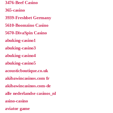
3476-Beef Casino
365-casino
3939-Freshbet Germany
5610-Boomzino Casino
5670-DivaSpin Casino
abuking-casino1
abuking-casino3
abuking-casino4
abuking-casino5
acousticboutique.co.uk
akibawincasinos.com fr
akibawincasinos.com-de
alle nederlandse casinos_nl
asino-casino
aviator game