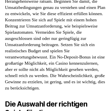
Herangehensweise ratsam. Beginnen Sie damit, die
Umsatzbedingungen genau zu verstehen und einen Plan
zu entwickeln, wie Sie diese effizient erfüllen können.
Konzentrieren Sie sich auf Spiele mit einem hohen
Beitrag zur Umsatzanforderung, wie beispielsweise
Spielautomaten. Vermeiden Sie Spiele, die
ausgeschlossen sind oder nur geringfügig zur
Umsatzanforderung beitragen. Setzen Sie sich ein
realistisches Budget und spielen Sie
verantwortungsbewusst. Ein No-Deposit-Bonus ist eine
großartige Möglichkeit, ein Casino kennenzulernen,
aber er sollte nicht als Möglichkeit gesehen werden,
schnell reich zu werden. Die Wahrscheinlichkeit, große
Gewinne zu erzielen, ist gering, und es ist wichtig, dies
zu berücksichtigen.
Die Auswahl der richtigen