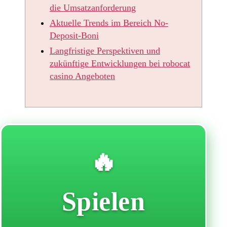
die Umsatzanforderung
Aktuelle Trends im Bereich No-
Deposit-Boni
Langfristige Perspektiven und
zukünftige Entwicklungen bei robocat
casino Angeboten
🔥
Spielen