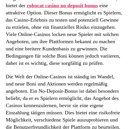
bietet der
robocat casino no deposit bonus
eine
attraktive Option. Dieser Bonus ermöglicht es Spielern,
das Casino-Erlebnis zu testen und potenziell Gewinne
zu erzielen, ohne ein finanzielles Risiko einzugehen.
Viele Online-Casinos locken neue Spieler mit solchen
Angeboten, um ihre Plattformen bekannt zu machen
und eine breitere Kundenbasis zu gewinnen. Die
Bedingungen für solche Boni können jedoch variieren,
daher ist es wichtig, diese sorgfältig zu prüfen.
Die Welt der Online-Casinos ist ständig im Wandel,
und neue Boni und Aktionen werden regelmäßig
angeboten. Ein No-Deposit-Bonus ist dabei besonders
beliebt, da er es Spielern ermöglicht, das Angebot des
Casinos kennenzulernen, bevor sie eine eigene
Einzahlung tätigen müssen. Dies bietet eine risikofreie
Möglichkeit, verschiedene Spiele auszuprobieren und
die Benutzerfreundlichkeit der Plattform zu beurteilen.