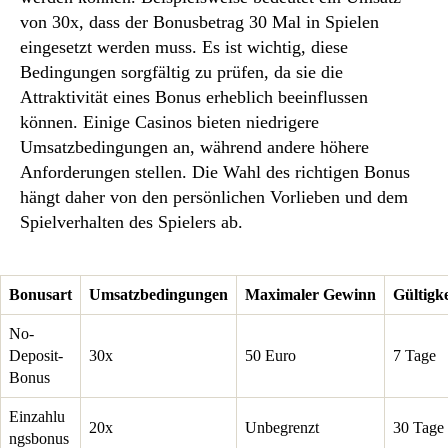
von 30x, dass der Bonusbetrag 30 Mal in Spielen
eingesetzt werden muss. Es ist wichtig, diese
Bedingungen sorgfältig zu prüfen, da sie die
Attraktivität eines Bonus erheblich beeinflussen
können. Einige Casinos bieten niedrigere
Umsatzbedingungen an, während andere höhere
Anforderungen stellen. Die Wahl des richtigen Bonus
hängt daher von den persönlichen Vorlieben und dem
Spielverhalten des Spielers ab.
Bonusart
Umsatzbedingungen
Maximaler Gewinn
Gültigk
No-
Deposit-
30x
50 Euro
7 Tage
Bonus
Einzahlu
20x
Unbegrenzt
30 Tage
ngsbonus