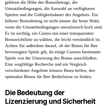
gehören die Höhe des Bonusbetrags, die
Umsatzbedingungen, die Auswahl an verfügbaren
Spielen und die Gültigkeitsdauer des Angebots. Ein
höherer Bonusbetrag ist nicht immer die beste Wahl,
wenn die Umsatzbedingungen unrealistisch hoch sind.
Es ist wichtig, ein Casino mit einer transparenten
Bonusrichtlinie zu wählen, die leicht verständlich ist.
Achten Sie außerdem darauf, ob der Bonus für Ihre
bevorzugten Spiele gilt, da einige Casinos bestimmte
Spiele von der Umsetzung des Bonus ausschließen.
Eine sorgfältige Recherche und ein Vergleich
verschiedener Angebote können Ihnen helfen, den
optimalen Bonus für Ihre Bedürfnisse zu finden.
Die Bedeutung der
Lizenzierung und Sicherheit