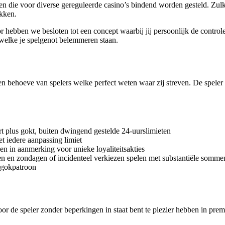
en die voor diverse gereguleerde casino’s bindend worden gesteld. Zulk
ekken.
 hebben we besloten tot een concept waarbij jij persoonlijk de control
dewelke je spelgenot belemmeren staan.
en behoeve van spelers welke perfect weten waar zij streven. De speler 
t plus gokt, buiten dwingend gestelde 24-uurslimieten
t iedere aanpassing limiet
ven in aanmerking voor unieke loyaliteitsakties
en en zondagen of incidenteel verkiezen spelen met substantiële somme
w gokpatroon
or de speler zonder beperkingen in staat bent te plezier hebben in prem