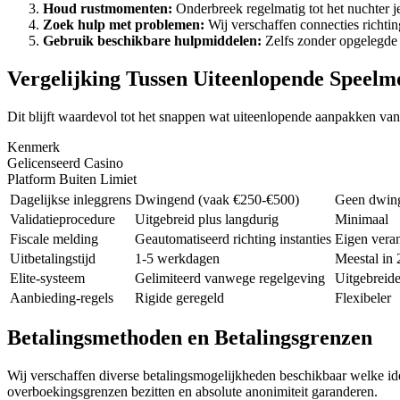
Houd rustmomenten:
Onderbreek regelmatig tot het nuchter je
Zoek hulp met problemen:
Wij verschaffen connecties richtin
Gebruik beschikbare hulpmiddelen:
Zelfs zonder opgelegde 
Vergelijking Tussen Uiteenlopende Speelm
Dit blijft waardevol tot het snappen wat uiteenlopende aanpakken van
Kenmerk
Gelicenseerd Casino
Platform Buiten Limiet
Dagelijkse inleggrens
Dwingend (vaak €250-€500)
Geen dwin
Validatieprocedure
Uitgebreid plus langdurig
Minimaal
Fiscale melding
Geautomatiseerd richting instanties
Eigen vera
Uitbetalingstijd
1-5 werkdagen
Meestal in 
Elite-systeem
Gelimiteerd vanwege regelgeving
Uitgebreide
Aanbieding-regels
Rigide geregeld
Flexibeler
Betalingsmethoden en Betalingsgrenzen
Wij verschaffen diverse betalingsmogelijkheden beschikbaar welke i
overboekingsgrenzen bezitten en absolute anonimiteit garanderen.