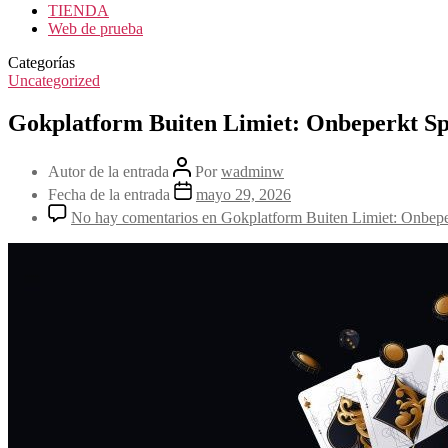
TIENDA
Web de prueba
Categorías
Uncategorized
Gokplatform Buiten Limiet: Onbeperkt S
Autor de la entrada
Por
wadminw
Fecha de la entrada
mayo 29, 2026
No hay comentarios
en Gokplatform Buiten Limiet: Onbepe