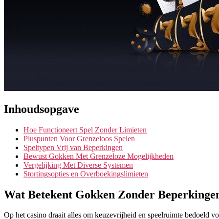
Inhoudsopgave
Hoe Functioneert Spel Zonder Limieten
Pluspunten Voor Grenzeloos Spelen
Speltypen Vrij van Beperkingen
Bewust Gokken Met Grenzeloze Mogelijkheden
Vergelijking Met Diverse Systemen
Stortingsopties en Overboekingslimieten
Wat Betekent Gokken Zonder Beperkinge
Op het casino draait alles om keuzevrijheid en speelruimte bedoeld voo