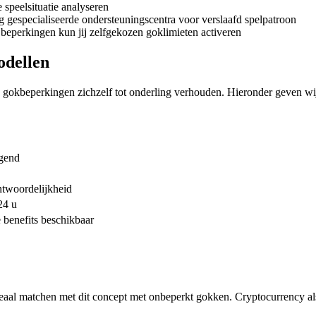
 speelsituatie analyseren
g gespecialiseerde ondersteuningscentra voor verslaafd spelpatroon
beperkingen kun jij zelfgekozen goklimieten activeren
odellen
 gokbeperkingen zichzelf tot onderling verhouden. Hieronder geven wij 
gend
ntwoordelijkheid
24 u
 benefits beschikbaar
deaal matchen met dit concept met onbeperkt gokken. Cryptocurrency 