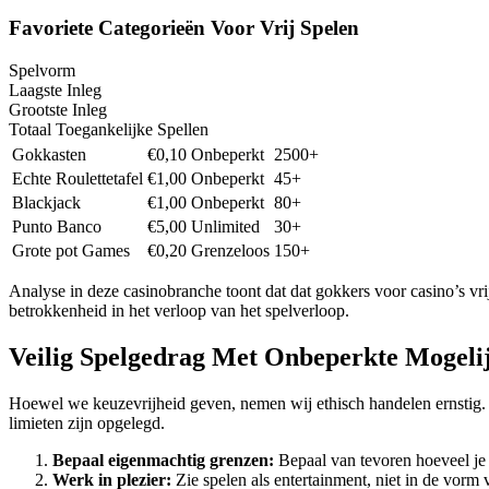
Favoriete Categorieën Voor Vrij Spelen
Spelvorm
Laagste Inleg
Grootste Inleg
Totaal Toegankelijke Spellen
Gokkasten
€0,10
Onbeperkt
2500+
Echte Roulettetafel
€1,00
Onbeperkt
45+
Blackjack
€1,00
Onbeperkt
80+
Punto Banco
€5,00
Unlimited
30+
Grote pot Games
€0,20
Grenzeloos
150+
Analyse in deze casinobranche toont dat dat gokkers voor casino’s vrij
betrokkenheid in het verloop van het spelverloop.
Veilig Spelgedrag Met Onbeperkte Mogeli
Hoewel we keuzevrijheid geven, nemen wij ethisch handelen ernstig.
limieten zijn opgelegd.
Bepaal eigenmachtig grenzen:
Bepaal van tevoren hoeveel je
Werk in plezier:
Zie spelen als entertainment, niet in de vorm