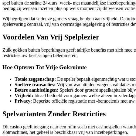
spel buiten de strikte 24-uurs, week- met maandelijkse inzetbeperking
bedrag zij wensen inzetten plus op welk moment zij dit wensen voltr
Wij begrijpen dat serieuze gamers vraag hebben aan vrijheid. Daardoor
spelervaring centraal, vrij van overmatige regelgeving of restricties 
Voordelen Van Vrij Spelplezier
Zulk gokken buiten beperkingen geeft talrijke benefits met zich mee t
restricties uw beslissingen belemmeren.
Hoe Opteren Tot Vrije Gokruimte
Totale zeggenschap:
De speler bepaalt eigenmachtig wat u stor
Snellere transacties:
Vrij van wachttijden wegens validaties me
Betere aanbiedingen:
Spelers door grotere speelkapitalen blij
Vrijheid:
Ideaal bedoeld voor gamers welke alleen in zaterdag
Privacy:
Beperkte officiële registratie met -bemoeienis met u
Spelvarianten Zonder Restricties
Dit casino geeft toegang naar een ruim scala met casinospellen waardo
slotmachines, het geheel is beschikbaar vrij van inzetbeperkingen.