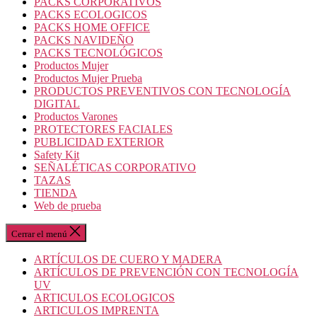
PACKS CORPORATIVOS
PACKS ECOLOGICOS
PACKS HOME OFFICE
PACKS NAVIDEÑO
PACKS TECNOLÓGICOS
Productos Mujer
Productos Mujer Prueba
PRODUCTOS PREVENTIVOS CON TECNOLOGÍA
DIGITAL
Productos Varones
PROTECTORES FACIALES
PUBLICIDAD EXTERIOR
Safety Kit
SEÑALÉTICAS CORPORATIVO
TAZAS
TIENDA
Web de prueba
Cerrar el menú
ARTÍCULOS DE CUERO Y MADERA
ARTÍCULOS DE PREVENCIÓN CON TECNOLOGÍA
UV
ARTICULOS ECOLOGICOS
ARTICULOS IMPRENTA