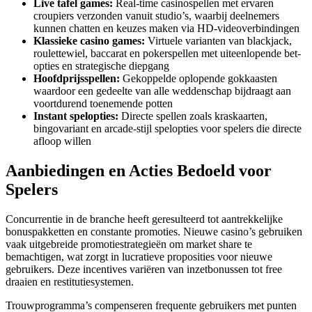
Live tafel games:
Real-time casinospellen met ervaren
croupiers verzonden vanuit studio’s, waarbij deelnemers
kunnen chatten en keuzes maken via HD-videoverbindingen
Klassieke casino games:
Virtuele varianten van blackjack,
roulettewiel, baccarat en pokerspellen met uiteenlopende bet-
opties en strategische diepgang
Hoofdprijsspellen:
Gekoppelde oplopende gokkaasten
waardoor een gedeelte van alle weddenschap bijdraagt aan
voortdurend toenemende potten
Instant spelopties:
Directe spellen zoals kraskaarten,
bingovariant en arcade-stijl spelopties voor spelers die directe
afloop willen
Aanbiedingen en Acties Bedoeld voor
Spelers
Concurrentie in de branche heeft geresulteerd tot aantrekkelijke
bonuspakketten en constante promoties. Nieuwe casino’s gebruiken
vaak uitgebreide promotiestrategieën om market share te
bemachtigen, wat zorgt in lucratieve proposities voor nieuwe
gebruikers. Deze incentives variëren van inzetbonussen tot free
draaien en restitutiesystemen.
Trouwprogramma’s compenseren frequente gebruikers met punten