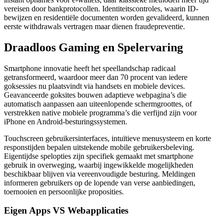
vereisen door bankprotocollen. Identiteitscontroles, waarin ID-
bewijzen en residentiële documenten worden gevalideerd, kunnen
eerste withdrawals vertragen maar dienen fraudepreventie.
Draadloos Gaming en Spelervaring
Smartphone innovatie heeft het speellandschap radicaal
getransformeerd, waardoor meer dan 70 procent van iedere
goksessies nu plaatsvindt via handsets en mobiele devices.
Geavanceerde goksites bouwen adaptieve webpagina’s die
automatisch aanpassen aan uiteenlopende schermgroottes, of
verstrekken native mobiele programma’s die verfijnd zijn voor
iPhone en Android-besturingssystemen.
Touchscreen gebruikersinterfaces, intuïtieve menusysteem en korte
responstijden bepalen uitstekende mobile gebruikersbeleving.
Eigentijdse spelopties zijn specifiek gemaakt met smartphone
gebruik in overweging, waarbij ingewikkelde mogelijkheden
beschikbaar blijven via vereenvoudigde besturing. Meldingen
informeren gebruikers op de lopende van verse aanbiedingen,
toernooien en persoonlijke proposities.
Eigen Apps VS Webapplicaties