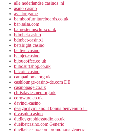
alle nederlandse casinos_nl
asino-casino
aviator game
bamboofurnitureboards.co.uk
bar-salsa.com
barnestennisclub.co.uk
bdmbet-casino
bdmbet-casino1
betalright-casino
betlive-casino
betnjet-casino
bijoucoffee.co.uk
bilbosurfshop.co.uk
bitcoin casino
campathome.org.uk
cashlounge-casino-de.com DE
casinopage.co.uk
chrisdaviesmep.org.uk
cornware.co.uk
davinci-casino
designcitymilano.it bonus-benvenuto IT
divaspin-casino
dudleygraphicsstudio.co.uk
duelbetcasino.com Generic
duelbetcasino.com promotions generic