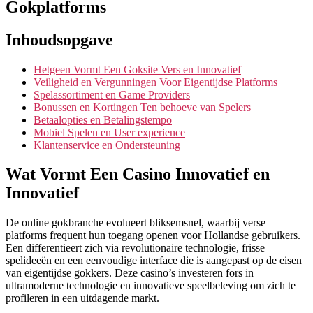
Gokplatforms
Inhoudsopgave
Hetgeen Vormt Een Goksite Vers en Innovatief
Veiligheid en Vergunningen Voor Eigentijdse Platforms
Spelassortiment en Game Providers
Bonussen en Kortingen Ten behoeve van Spelers
Betaalopties en Betalingstempo
Mobiel Spelen en User experience
Klantenservice en Ondersteuning
Wat Vormt Een Casino Innovatief en
Innovatief
De online gokbranche evolueert bliksemsnel, waarbij verse
platforms frequent hun toegang openen voor Hollandse gebruikers.
Een differentieert zich via revolutionaire technologie, frisse
spelideeën en een eenvoudige interface die is aangepast op de eisen
van eigentijdse gokkers. Deze casino’s investeren fors in
ultramoderne technologie en innovatieve speelbeleving om zich te
profileren in een uitdagende markt.