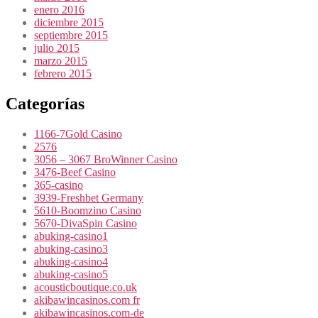
enero 2016
diciembre 2015
septiembre 2015
julio 2015
marzo 2015
febrero 2015
Categorías
1166-7Gold Casino
2576
3056 – 3067 BroWinner Casino
3476-Beef Casino
365-casino
3939-Freshbet Germany
5610-Boomzino Casino
5670-DivaSpin Casino
abuking-casino1
abuking-casino3
abuking-casino4
abuking-casino5
acousticboutique.co.uk
akibawincasinos.com fr
akibawincasinos.com-de