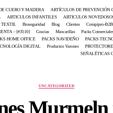
DE CUERO Y MADERA
ARTÍCULOS DE PREVENCIÓN 
A
ARTICULOS INFANTILES
ARTICULOS NOVEDOSO
 TEXTIL
Bioseguridad
Blog
Clientes
Compipro-B2B
ENTA – [#3510]
Gracias
Mascarillas
Packs Comerciale
KS HOME OFFICE
PACKS NAVIDEÑO
PACKS TECN
CNOLOGÍA DIGITAL
Productos Varones
PROTECTORE
SEÑALÉTICAS 
UNCATEGORIZED
enes Murmeln 