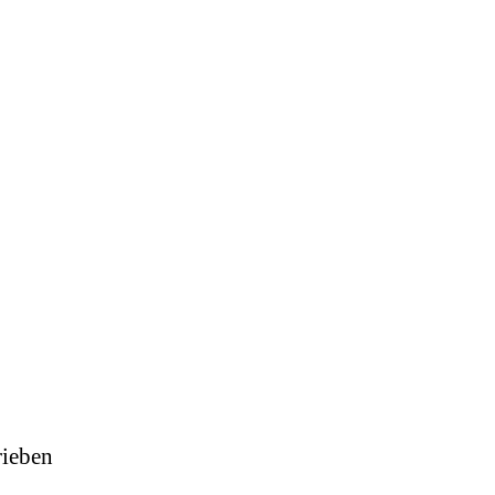
rieben