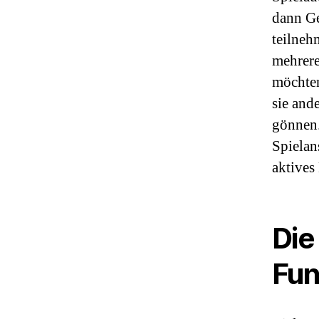
dann Ge
teilneh
mehrere
möchten
sie and
gönnen.
Spielan
aktives
Die
Fun