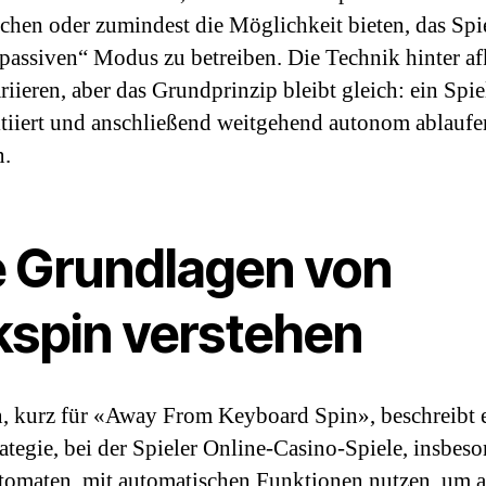
chen oder zumindest die Möglichkeit bieten, das Spie
passiven“ Modus zu betreiben. Die Technik hinter af
riieren, aber das Grundprinzip bleibt gleich: ein Spie
itiiert und anschließend weitgehend autonom ablaufe
n.
e Grundlagen von
kspin verstehen
, kurz für «Away From Keyboard Spin», beschreibt 
rategie, bei der Spieler Online-Casino-Spiele, insbes
tomaten, mit automatischen Funktionen nutzen, um 