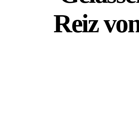
Reiz vo