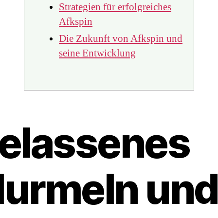
Strategien für erfolgreiches
Afkspin
Die Zukunft von Afkspin und
seine Entwicklung
elassenes
urmeln un