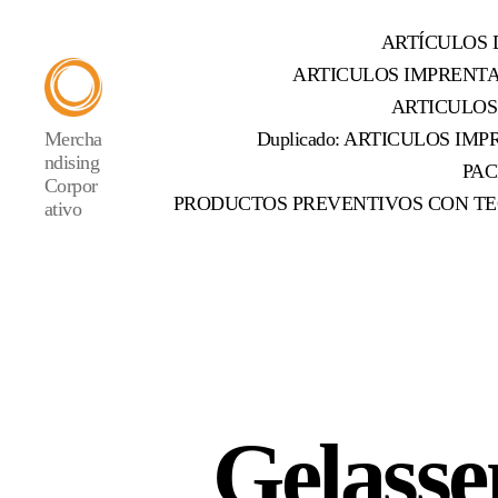
ARTÍCULOS 
ARTICULOS IMPRENT
ARTICULOS
Mercha
Duplicado: ARTICULOS IMPR
ndising
PAC
Corpor
PRODUCTOS PREVENTIVOS CON TE
ativo
Gelass