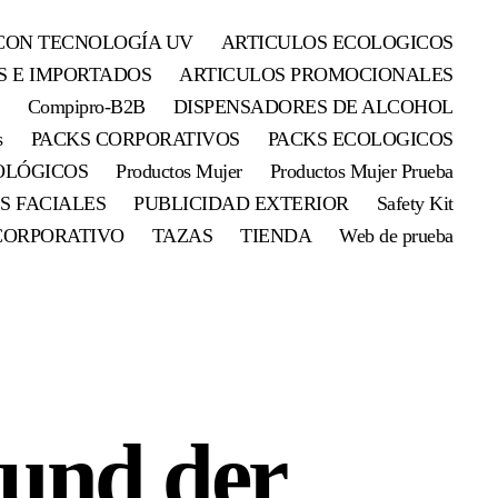
CON TECNOLOGÍA UV
ARTICULOS ECOLOGICOS
S E IMPORTADOS
ARTICULOS PROMOCIONALES
Compipro-B2B
DISPENSADORES DE ALCOHOL
s
PACKS CORPORATIVOS
PACKS ECOLOGICOS
OLÓGICOS
Productos Mujer
Productos Mujer Prueba
S FACIALES
PUBLICIDAD EXTERIOR
Safety Kit
CORPORATIVO
TAZAS
TIENDA
Web de prueba
und der