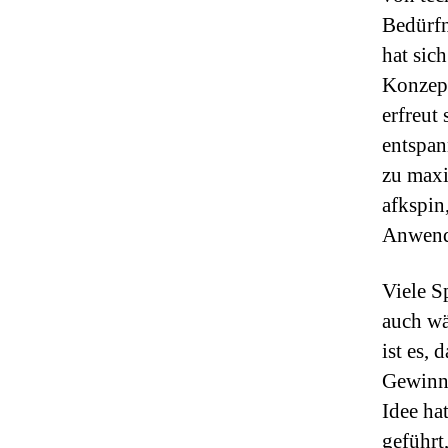
Bedürfn
hat sich
Konzept
erfreut
entspan
zu maxi
afkspin
Anwend
Viele S
auch wä
ist es, 
Gewinne
Idee ha
geführt