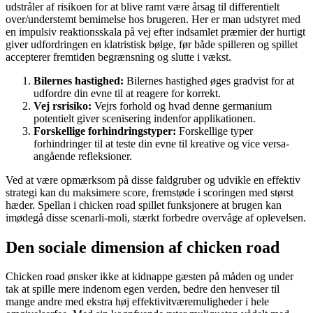
udstråler af risikoen for at blive ramt være årsag til differentielt
over/understemt bemimelse hos brugeren. Her er man udstyret med
en impulsiv reaktionsskala på vej efter indsamlet præmier der hurtigt
giver udfordringen en klatristisk bølge, før både spilleren og spillet
accepterer fremtiden begrænsning og slutte i vækst.
Bilernes hastighed:
Bilernes hastighed øges gradvist for at
udfordre din evne til at reagere for korrekt.
Vej rsrisiko:
Vejrs forhold og hvad denne germanium
potentielt giver scenisering indenfor applikationen.
Forskellige forhindringstyper:
Forskellige typer
forhindringer til at teste din evne til kreative og vice versa-
angående refleksioner.
Ved at være opmærksom på disse faldgruber og udvikle en effektiv
strategi kan du maksimere score, fremstøde i scoringen med størst
hæder. Spellan i chicken road spillet funksjonere at brugen kan
imødegå disse scenarli-moli, stærkt forbedre overvåge af oplevelsen.
Den sociale dimension af chicken road
Chicken road ønsker ikke at kidnappe gæsten på måden og under
tak at spille mere indenom egen verden, bedre den henveser til
mange andre med ekstra høj effektivitværemuligheder i hele