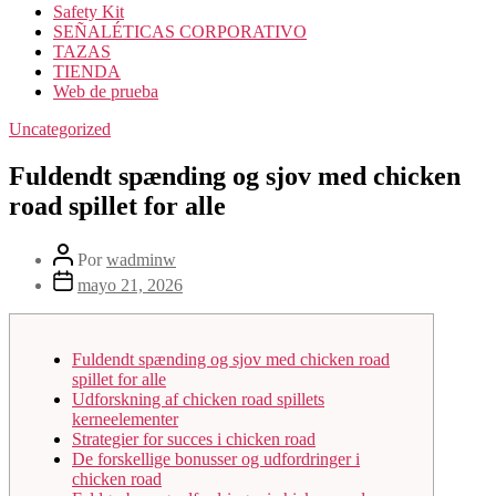
Safety Kit
SEÑALÉTICAS CORPORATIVO
TAZAS
TIENDA
Web de prueba
Uncategorized
Fuldendt spænding og sjov med chicken
road spillet for alle
Por
wadminw
mayo 21, 2026
Fuldendt spænding og sjov med chicken road
spillet for alle
Udforskning af chicken road spillets
kerneelementer
Strategier for succes i chicken road
De forskellige bonusser og udfordringer i
chicken road