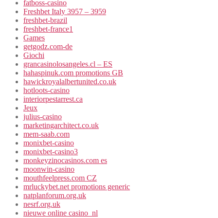
fatboss-casino
Freshbet Italy 3957 – 3959
freshbet-brazil
freshbet-france1
Games
getgodz.com-de
Giochi
grancasinolosangeles.cl – ES
hahaspinuk.com promotions GB
hawickroyalalbertunited.co.uk
hotloots-casino
interiorpestarrest.ca
Jeux
julius-casino
marketingarchitect.co.uk
mem-saab.com
monixbet-casino
monixbet-casino3
monkeyzinocasinos.com es
moonwin-casino
mouthfeelpress.com CZ
mrluckybet.net promotions generic
natplanforum.org.uk
nesrf.org.uk
nieuwe online casino_nl