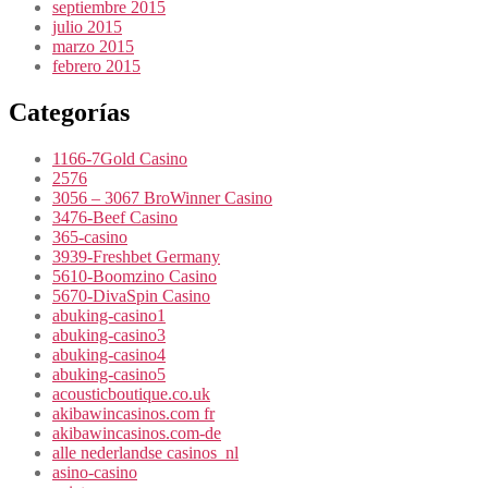
septiembre 2015
julio 2015
marzo 2015
febrero 2015
Categorías
1166-7Gold Casino
2576
3056 – 3067 BroWinner Casino
3476-Beef Casino
365-casino
3939-Freshbet Germany
5610-Boomzino Casino
5670-DivaSpin Casino
abuking-casino1
abuking-casino3
abuking-casino4
abuking-casino5
acousticboutique.co.uk
akibawincasinos.com fr
akibawincasinos.com-de
alle nederlandse casinos_nl
asino-casino