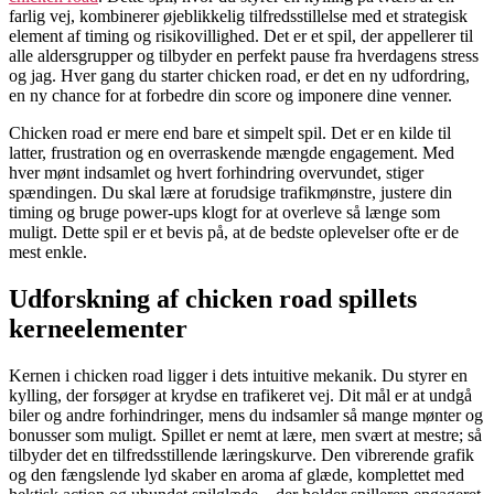
farlig vej, kombinerer øjeblikkelig tilfredsstillelse med et strategisk
element af timing og risikovillighed. Det er et spil, der appellerer til
alle aldersgrupper og tilbyder en perfekt pause fra hverdagens stress
og jag. Hver gang du starter chicken road, er det en ny udfordring,
en ny chance for at forbedre din score og imponere dine venner.
Chicken road er mere end bare et simpelt spil. Det er en kilde til
latter, frustration og en overraskende mængde engagement. Med
hver mønt indsamlet og hvert forhindring overvundet, stiger
spændingen. Du skal lære at forudsige trafikmønstre, justere din
timing og bruge power-ups klogt for at overleve så længe som
muligt. Dette spil er et bevis på, at de bedste oplevelser ofte er de
mest enkle.
Udforskning af chicken road spillets
kerneelementer
Kernen i chicken road ligger i dets intuitive mekanik. Du styrer en
kylling, der forsøger at krydse en trafikeret vej. Dit mål er at undgå
biler og andre forhindringer, mens du indsamler så mange mønter og
bonusser som muligt. Spillet er nemt at lære, men svært at mestre; så
tilbyder det en tilfredsstillende læringskurve. Den vibrerende grafik
og den fængslende lyd skaber en aroma af glæde, komplettet med