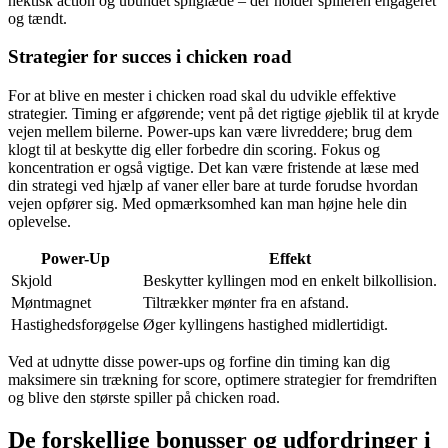
hektisk action og ubundet spilglæde – der holder spilleren engageret
og tændt.
Strategier for succes i chicken road
For at blive en mester i chicken road skal du udvikle effektive
strategier. Timing er afgørende; vent på det rigtige øjeblik til at kryde
vejen mellem bilerne. Power-ups kan være livreddere; brug dem
klogt til at beskytte dig eller forbedre din scoring. Fokus og
koncentration er også vigtige. Det kan være fristende at læse med
din strategi ved hjælp af vaner eller bare at turde forudse hvordan
vejen opfører sig. Med opmærksomhed kan man højne hele din
oplevelse.
Power-Up
Effekt
Skjold
Beskytter kyllingen mod en enkelt bilkollision.
Møntmagnet
Tiltrækker mønter fra en afstand.
Hastighedsforøgelse
Øger kyllingens hastighed midlertidigt.
Ved at udnytte disse power-ups og forfine din timing kan dig
maksimere sin trækning for score, optimere strategier for fremdriften
og blive den største spiller på chicken road.
De forskellige bonusser og udfordringer i