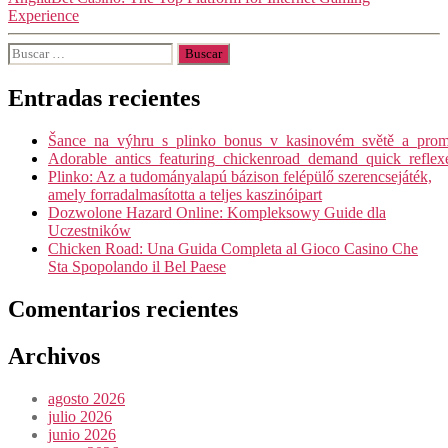
Experience
Entradas recientes
Šance_na_výhru_s_plinko_bonus_v_kasinovém_světě_a_promy
Adorable_antics_featuring_chickenroad_demand_quick_reflex
Plinko: Az a tudományalapú bázison felépülő szerencsejáték,
amely forradalmasította a teljes kaszinóipart
Dozwolone Hazard Online: Kompleksowy Guide dla
Uczestników
Chicken Road: Una Guida Completa al Gioco Casino Che
Sta Spopolando il Bel Paese
Comentarios recientes
Archivos
agosto 2026
julio 2026
junio 2026