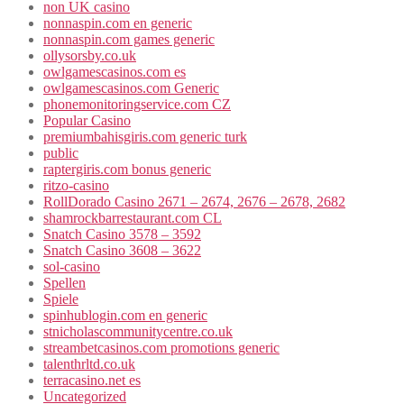
non UK casino
nonnaspin.com en generic
nonnaspin.com games generic
ollysorsby.co.uk
owlgamescasinos.com es
owlgamescasinos.com Generic
phonemonitoringservice.com CZ
Popular Casino
premiumbahisgiris.com generic turk
public
raptergiris.com bonus generic
ritzo-casino
RollDorado Casino 2671 – 2674, 2676 – 2678, 2682
shamrockbarrestaurant.com CL
Snatch Casino 3578 – 3592
Snatch Casino 3608 – 3622
sol-casino
Spellen
Spiele
spinhublogin.com en generic
stnicholascommunitycentre.co.uk
streambetcasinos.com promotions generic
talenthrltd.co.uk
terracasino.net es
Uncategorized