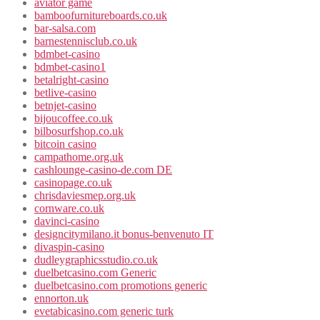
aviator game
bamboofurnitureboards.co.uk
bar-salsa.com
barnestennisclub.co.uk
bdmbet-casino
bdmbet-casino1
betalright-casino
betlive-casino
betnjet-casino
bijoucoffee.co.uk
bilbosurfshop.co.uk
bitcoin casino
campathome.org.uk
cashlounge-casino-de.com DE
casinopage.co.uk
chrisdaviesmep.org.uk
cornware.co.uk
davinci-casino
designcitymilano.it bonus-benvenuto IT
divaspin-casino
dudleygraphicsstudio.co.uk
duelbetcasino.com Generic
duelbetcasino.com promotions generic
ennorton.uk
evetabicasino.com generic turk