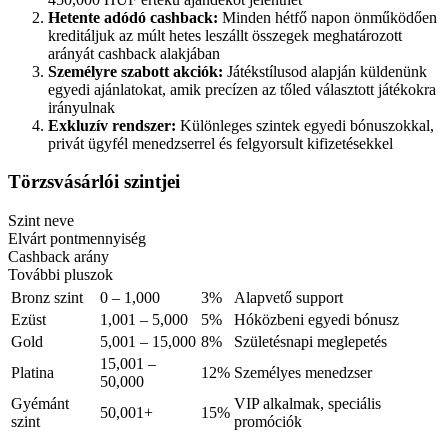
Hetente adódó cashback:
Minden hétfő napon önműködően
kreditáljuk az múlt hetes leszállt összegek meghatározott
arányát cashback alakjában
Személyre szabott akciók:
Játékstílusod alapján küldenünk
egyedi ajánlatokat, amik precízen az tőled választott játékokra
irányulnak
Exkluzív rendszer:
Különleges szintek egyedi bónuszokkal,
privát ügyfél menedzserrel és felgyorsult kifizetésekkel
Törzsvásárlói szintjei
Szint neve
Elvárt pontmennyiség
Cashback arány
További pluszok
Bronz szint
0 – 1,000
3%
Alapvető support
Ezüst
1,001 – 5,000
5%
Hóközbeni egyedi bónusz
Gold
5,001 – 15,000
8%
Születésnapi meglepetés
15,001 –
Platina
12%
Személyes menedzser
50,000
Gyémánt
VIP alkalmak, speciális
50,001+
15%
szint
promóciók