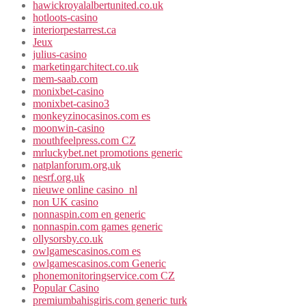
hawickroyalalbertunited.co.uk
hotloots-casino
interiorpestarrest.ca
Jeux
julius-casino
marketingarchitect.co.uk
mem-saab.com
monixbet-casino
monixbet-casino3
monkeyzinocasinos.com es
moonwin-casino
mouthfeelpress.com CZ
mrluckybet.net promotions generic
natplanforum.org.uk
nesrf.org.uk
nieuwe online casino_nl
non UK casino
nonnaspin.com en generic
nonnaspin.com games generic
ollysorsby.co.uk
owlgamescasinos.com es
owlgamescasinos.com Generic
phonemonitoringservice.com CZ
Popular Casino
premiumbahisgiris.com generic turk