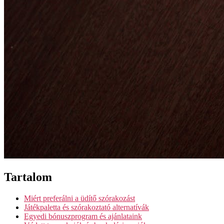
Tartalom
Miért preferálni a üdítő szórakozást
Játékpaletta és szórakoztató alternatívák
Egyedi bónuszprogram és ajánlataink