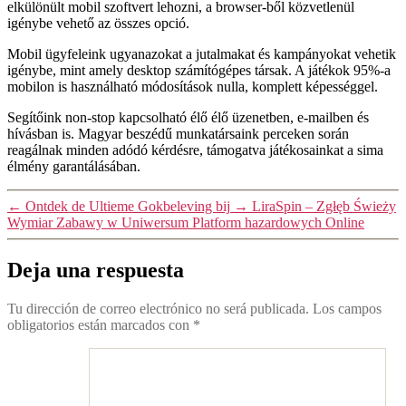
elkülönült mobil szoftvert lehozni, a browser-ből közvetlenül
igénybe vehető az összes opció.
Mobil ügyfeleink ugyanazokat a jutalmakat és kampányokat vehetik
igénybe, mint amely desktop számítógépes társak. A játékok 95%-a
mobilon is használható módosítások nulla, komplett képességgel.
Segítőink non-stop kapcsolható élő élő üzenetben, e-mailben és
hívásban is. Magyar beszédű munkatársaink perceken során
reagálnak minden adódó kérdésre, támogatva játékosainkat a sima
élmény garantálásában.
←
Ontdek de Ultieme Gokbeleving bij
→
LiraSpin – Zgłęb Świeży
Wymiar Zabawy w Uniwersum Platform hazardowych Online
Deja una respuesta
Tu dirección de correo electrónico no será publicada.
Los campos
obligatorios están marcados con
*