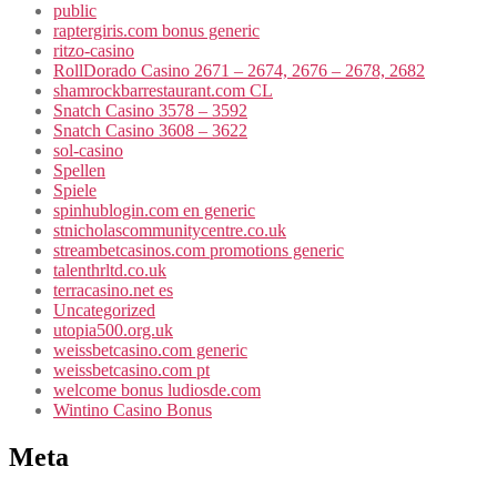
public
raptergiris.com bonus generic
ritzo-casino
RollDorado Casino 2671 – 2674, 2676 – 2678, 2682
shamrockbarrestaurant.com CL
Snatch Casino 3578 – 3592
Snatch Casino 3608 – 3622
sol-casino
Spellen
Spiele
spinhublogin.com en generic
stnicholascommunitycentre.co.uk
streambetcasinos.com promotions generic
talenthrltd.co.uk
terracasino.net es
Uncategorized
utopia500.org.uk
weissbetcasino.com generic
weissbetcasino.com pt
welcome bonus ludiosde.com
Wintino Casino Bonus
Meta