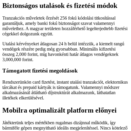
Biztonságos utalások és fizetési módok
Tranzakciós műveletek őrzését 256 fokú kódolási titkosítással
garantáljuk, amely banki fokú biztonságot szavat valamennyi
művelethez. A magyar területen hozzáférhető legelterjedtebb fizetési
cégekkel dolgozunk együtt.
Utalási kérvényeket átlagosan 24 h belül intézzük, a kiemelt rangú
vendégek részére pedig még gyorsabban. Minimális kifizetési
összeg 2,000 forint, míg havonkénti határ átlagos vendégeknek
3,000,000 forint.
Támogatott fizetési megoldások
Rendszerünkön card fizetést, instant utalási tranzakciót, elektornikus
tárcákat és prepaid kártyák is támogatunk. Valamennyi módszer
alkalmazásánál átlátható díjstruktúrát alkalmazunk, láthatatlan
illetékek elkerülésével.
Mobilra optimalizált platform előnyei
Játékterünk teljes mértékben rugalmas dizájnnal működik, így
bármiféle gépen megnyitható ideális megjelenítéssel. Nincs kötelező