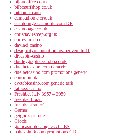
bijoucoffee.co.uk
bilbosurfshop.co.uk
bitcoin casino
campathome.org.uk
cashlounge-casino-de.com DE
casinopage.co.uk
chrisdaviesmep.org.uk
cornware.co.uk
davinci-casino
designcitymilano.it bonus-benvenuto IT
divaspin-casino
dudleygraphicsstudio.co.uk
duelbetcasino.com Generic
duelbetcasino.com promotions generic
ennorton.uk
evetabicasino.com generic turk
fatboss-casino
Freshbet Italy 3957 – 3959
freshbet-brazil
freshbet-france1
Games
getgodz.com-de
Giochi
grancasinolosangeles.cl – ES
hahaspinuk.com promotions GB