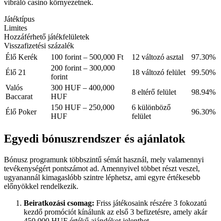
vibráló casino környezetnek.
Játéktípus
Limites
Hozzáférhető játékfelületek
Visszafizetési százalék
Élő Kerék
100 forint – 500,000 Ft
12 változó asztal
97.30%
200 forint – 300,000
Élő 21
18 változó felület
99.50%
forint
Valós
300 HUF – 400,000
8 eltérő felület
98.94%
Baccarat
HUF
150 HUF – 250,000
6 különböző
Élő Poker
96.30%
HUF
felület
Egyedi bónuszrendszer és ajánlatok
Bónusz programunk többszintű sémát használ, mely valamennyi
tevékenységért pontszámot ad. Amennyivel többet részt veszel,
ugyanannál kimagaslóbb szintre léphetsz, ami egyre értékesebb
előnyökkel rendelkezik.
Beiratkozási csomag:
Friss játékosaink részére 3 fokozatú
kezdő promóciót kínálunk az első 3 befizetésre, amely akár
450,000 HUF értékű ajándékot jelenthet