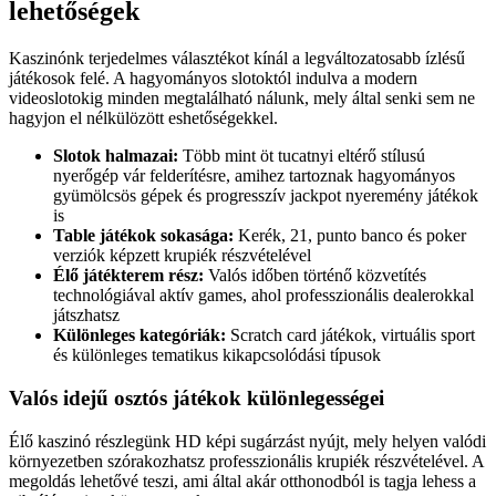
lehetőségek
Kaszinónk terjedelmes választékot kínál a legváltozatosabb ízlésű
játékosok felé. A hagyományos slotoktól indulva a modern
videoslotokig minden megtalálható nálunk, mely által senki sem ne
hagyjon el nélkülözött eshetőségekkel.
Slotok halmazai:
Több mint öt tucatnyi eltérő stílusú
nyerőgép vár felderítésre, amihez tartoznak hagyományos
gyümölcsös gépek és progresszív jackpot nyeremény játékok
is
Table játékok sokasága:
Kerék, 21, punto banco és poker
verziók képzett krupiék részvételével
Élő játékterem rész:
Valós időben történő közvetítés
technológiával aktív games, ahol professzionális dealerokkal
játszhatsz
Különleges kategóriák:
Scratch card játékok, virtuális sport
és különleges tematikus kikapcsolódási típusok
Valós idejű osztós játékok különlegességei
Élő kaszinó részlegünk HD képi sugárzást nyújt, mely helyen valódi
környezetben szórakozhatsz professzionális krupiék részvételével. A
megoldás lehetővé teszi, ami által akár otthonodból is tagja lehess a