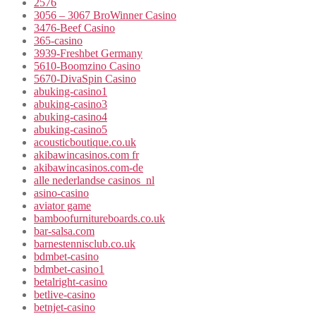
2576
3056 – 3067 BroWinner Casino
3476-Beef Casino
365-casino
3939-Freshbet Germany
5610-Boomzino Casino
5670-DivaSpin Casino
abuking-casino1
abuking-casino3
abuking-casino4
abuking-casino5
acousticboutique.co.uk
akibawincasinos.com fr
akibawincasinos.com-de
alle nederlandse casinos_nl
asino-casino
aviator game
bamboofurnitureboards.co.uk
bar-salsa.com
barnestennisclub.co.uk
bdmbet-casino
bdmbet-casino1
betalright-casino
betlive-casino
betnjet-casino