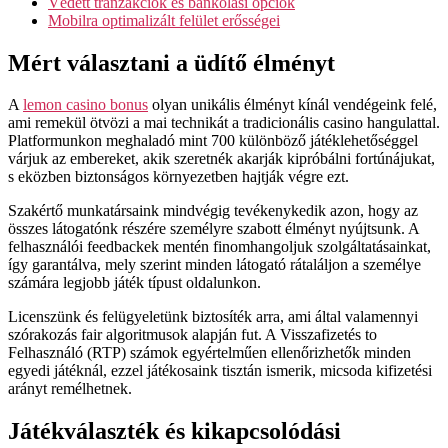
Védett tranzakciók és bankolási opciók
Mobilra optimalizált felület erősségei
Mért választani a üdítő élményt
A
lemon casino bonus
olyan unikális élményt kínál vendégeink felé,
ami remekül ötvözi a mai technikát a tradicionális casino hangulattal.
Platformunkon meghaladó mint 700 különböző játéklehetőséggel
várjuk az embereket, akik szeretnék akarják kipróbálni fortúnájukat,
s eközben biztonságos környezetben hajtják végre ezt.
Szakértő munkatársaink mindvégig tevékenykedik azon, hogy az
összes látogatónk részére személyre szabott élményt nyújtsunk. A
felhasználói feedbackek mentén finomhangoljuk szolgáltatásainkat,
így garantálva, mely szerint minden látogató rátaláljon a személye
számára legjobb játék típust oldalunkon.
Licenszünk és felügyeletünk biztosíték arra, ami által valamennyi
szórakozás fair algoritmusok alapján fut. A Visszafizetés to
Felhasználó (RTP) számok egyértelműen ellenőrizhetők minden
egyedi játéknál, ezzel játékosaink tisztán ismerik, micsoda kifizetési
arányt remélhetnek.
Játékválaszték és kikapcsolódási