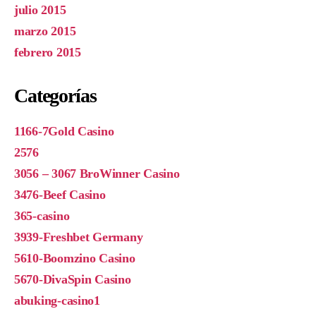
julio 2015
marzo 2015
febrero 2015
Categorías
1166-7Gold Casino
2576
3056 – 3067 BroWinner Casino
3476-Beef Casino
365-casino
3939-Freshbet Germany
5610-Boomzino Casino
5670-DivaSpin Casino
abuking-casino1