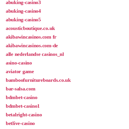
abuking-casino3
abuking-casino4
abuking-casino5
acousticboutique.co.uk
akibawincasinos.com fr
akibawincasinos.com-de
alle nederlandse casinos_nl
asino-casino
aviator game
bamboofurnitureboards.co.uk
bar-salsa.com
bdmbet-casino
bdmbet-casino1
betalright-casino
betlive-casino