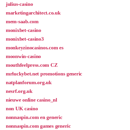
julius-casino
marketingarchitect.co.uk
mem-saab.com
monixbet-casino
monixbet-casino3
monkeyzinocasinos.com es
moonwin-casino
mouthfeelpress.com CZ
mrluckybet.net promotions generic
natplanforum.org.uk
nesrf.org.uk
nieuwe online casino_nl
non UK casino
nonnaspin.com en generic
nonnaspin.com games generic