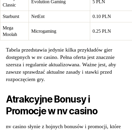
Evolution Gaming
5 PLN
Classic
Starburst
NetEnt
0.10 PLN
Mega
Microgaming
0.25 PLN
Moolah
Tabela przedstawia jedynie kilka przykładów gier
dostępnych w nv casino. Pełna oferta jest znacznie
szersza i regularnie aktualizowana. Ważne jest, aby
zawsze sprawdzać aktualne zasady i stawki przed
rozpoczęciem gry.
Atrakcyjne Bonusy i
Promocje w nv casino
nv casino słynie z hojnych bonusów i promocji, które