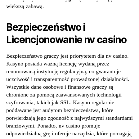
większą zabawą.
Bezpieczeństwo i
Licencjonowanie nv casino
Bezpieczeństwo graczy jest priorytetem dla nv casino.
Kasyno posiada ważną licencję wydaną przez
renomowaną instytucję regulacyjną, co gwarantuje
uczciwość i transparentność prowadzonej działalności.
Wszystkie dane osobowe i finansowe graczy są
chronione za pomocą zaawansowanych technologii
szyfrowania, takich jak SSL. Kasyno regularnie
poddawane jest audytom bezpieczeństwa, które
potwierdzają jego zgodność z najwyższymi standardami
branżowymi. Ponadto, nv casino promuje
odpowiedzialną grę i oferuje narzędzia, które pomagają