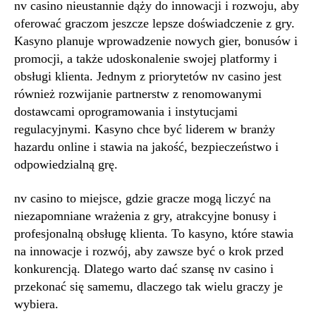
nv casino nieustannie dąży do innowacji i rozwoju, aby
oferować graczom jeszcze lepsze doświadczenie z gry.
Kasyno planuje wprowadzenie nowych gier, bonusów i
promocji, a także udoskonalenie swojej platformy i
obsługi klienta. Jednym z priorytetów nv casino jest
również rozwijanie partnerstw z renomowanymi
dostawcami oprogramowania i instytucjami
regulacyjnymi. Kasyno chce być liderem w branży
hazardu online i stawia na jakość, bezpieczeństwo i
odpowiedzialną grę.
nv casino to miejsce, gdzie gracze mogą liczyć na
niezapomniane wrażenia z gry, atrakcyjne bonusy i
profesjonalną obsługę klienta. To kasyno, które stawia
na innowacje i rozwój, aby zawsze być o krok przed
konkurencją. Dlatego warto dać szansę nv casino i
przekonać się samemu, dlaczego tak wielu graczy je
wybiera.