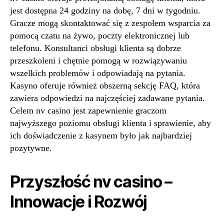
jest dostępna 24 godziny na dobę, 7 dni w tygodniu.
Gracze mogą skontaktować się z zespołem wsparcia za
pomocą czatu na żywo, poczty elektronicznej lub
telefonu. Konsultanci obsługi klienta są dobrze
przeszkoleni i chętnie pomogą w rozwiązywaniu
wszelkich problemów i odpowiadają na pytania.
Kasyno oferuje również obszerną sekcję FAQ, która
zawiera odpowiedzi na najczęściej zadawane pytania.
Celem nv casino jest zapewnienie graczom
najwyższego poziomu obsługi klienta i sprawienie, aby
ich doświadczenie z kasynem było jak najbardziej
pozytywne.
Przyszłość nv casino –
Innowacje i Rozwój