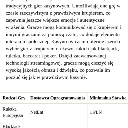
tradycyjnych gier kasynowych. Umożliwiają one grę w
czasie rzeczywistym z prawdziwym krupierem, co
zapewnia jeszcze większe emocje i autentyczne
wrażenia. Gracze mogą komunikować się z krupierem i
innymi graczami za pomocą czatu, co dodaje elementu
interakcji społecznej. Kasyno nv casino oferuje szeroki
wybór gier z krupierem na żywo, takich jak blackjack,
ruletka, baccarat i poker. Dzięki zaawansowanej
technologii streamingowej, gracze mogą cieszyć się
wysoką jakością obrazu i dźwięku, co pozwala im
poczuć się jak w prawdziwym kasynie.
Rodzaj Gry
Dostawca Oprogramowania
Minimalna Stawka
Ruletka
NetEnt
1 PLN
Europejska
Blackjack