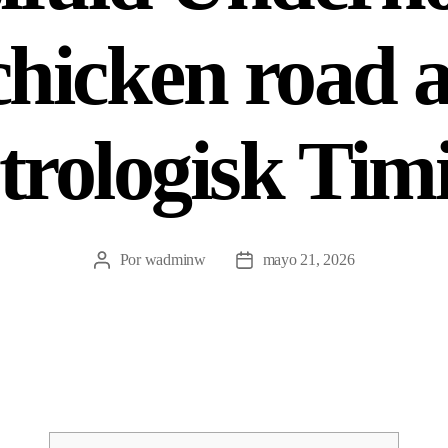
hicken road 
trologisk Tim
Por
wadminw
mayo 21, 2026