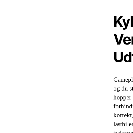
Ky
Ve
Ud
Gamepl
og du s
hopper 
forhind
korrekt,
lastbil
traktor