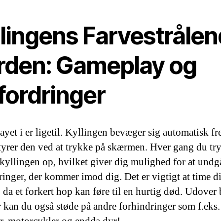
llingens Farvestråle
rden: Gameplay og
fordringer
ayet i
er ligetil. Kyllingen bevæger sig automatisk f
tyrer den ved at trykke på skærmen. Hver gang du try
kyllingen op, hvilket giver dig mulighed for at undg
ringer, der kommer imod dig. Det er vigtigt at time d
 da et forkert hop kan føre til en hurtig død. Udover 
er kan du også støde på andre forhindringer som f.eks.
er, motorcykler og endda dyr!