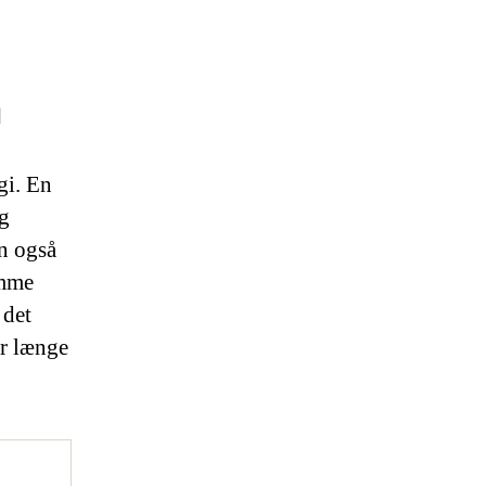
n
gi. En
og
an også
amme
 det
or længe