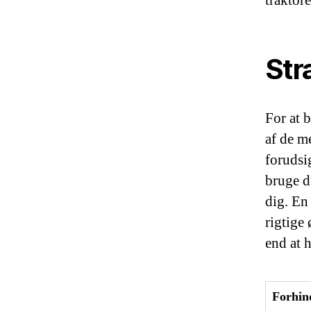
Str
For at 
af de me
forudsi
bruge d
dig. En
rigtige 
end at h
Forhin