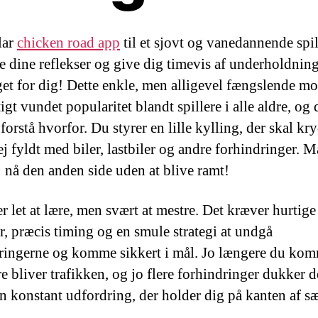
lar
chicken road app
til et sjovt og vanedannende spil
e dine reflekser og give dig timevis af underholdning
get for dig! Dette enkle, men alligevel fængslende mo
igt vundet popularitet blandt spillere i alle aldre, og 
forstå hvorfor. Du styrer en lille kylling, der skal kr
ej fyldt med biler, lastbiler og andre forhindringer. M
: nå den anden side uden at blive ramt!
er let at lære, men svært at mestre. Det kræver hurtige
er, præcis timing og en smule strategi at undgå
ringerne og komme sikkert i mål. Jo længere du kom
e bliver trafikken, og jo flere forhindringer dukker d
en konstant udfordring, der holder dig på kanten af s