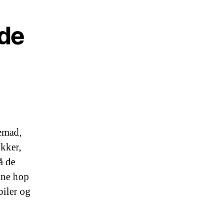
nde
remad,
kker,
å de
ine hop
biler og