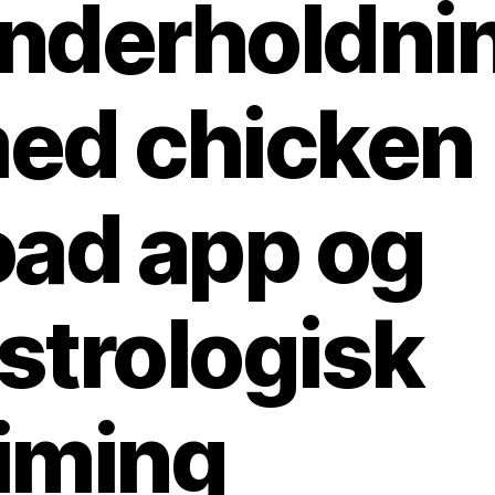
nderholdni
ed chicken
oad app og
strologisk
iming