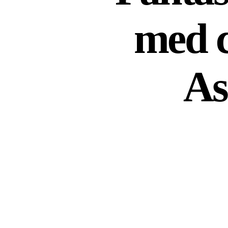
med c
As