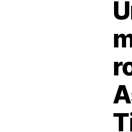
U
m
r
A
T