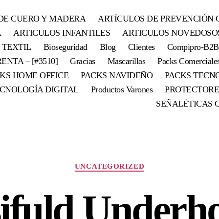
DE CUERO Y MADERA
ARTÍCULOS DE PREVENCIÓN 
A
ARTICULOS INFANTILES
ARTICULOS NOVEDOSO
 TEXTIL
Bioseguridad
Blog
Clientes
Compipro-B2B
ENTA – [#3510]
Gracias
Mascarillas
Packs Comerciale
KS HOME OFFICE
PACKS NAVIDEÑO
PACKS TECN
CNOLOGÍA DIGITAL
Productos Varones
PROTECTORE
SEÑALÉTICAS 
UNCATEGORIZED
ifuld Underh