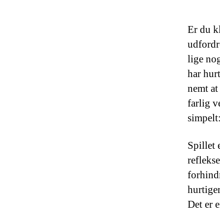
Er du k
udfordr
lige no
har hurt
nemt at 
farlig v
simpelt
Spillet 
refleks
forhind
hurtiger
Det er 