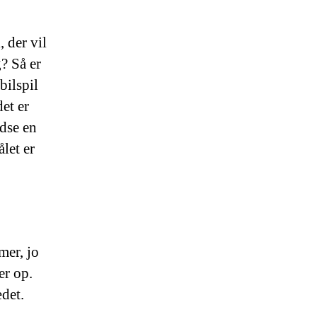
, der vil
? Så er
bilspil
det er
ydse en
ålet er
mer, jo
er op.
ædet.