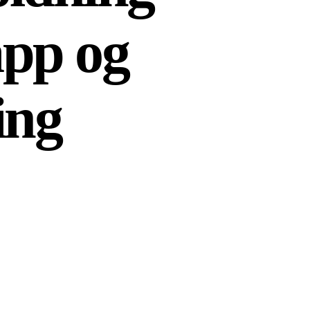
app og
ing