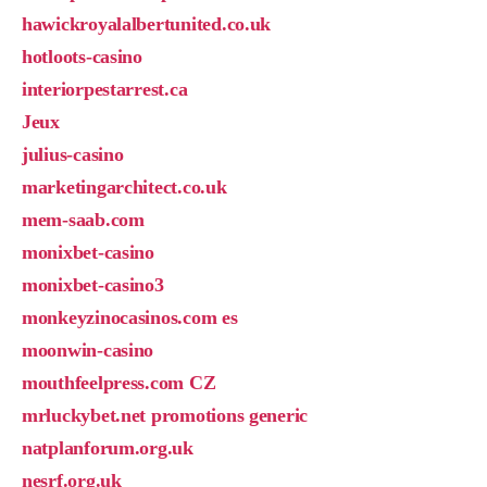
hawickroyalalbertunited.co.uk
hotloots-casino
interiorpestarrest.ca
Jeux
julius-casino
marketingarchitect.co.uk
mem-saab.com
monixbet-casino
monixbet-casino3
monkeyzinocasinos.com es
moonwin-casino
mouthfeelpress.com CZ
mrluckybet.net promotions generic
natplanforum.org.uk
nesrf.org.uk