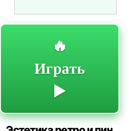
🔥
Играть
▶️
Эстетика ретро и пин