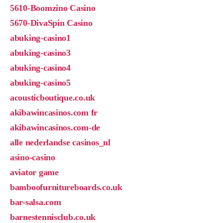
5610-Boomzino Casino
5670-DivaSpin Casino
abuking-casino1
abuking-casino3
abuking-casino4
abuking-casino5
acousticboutique.co.uk
akibawincasinos.com fr
akibawincasinos.com-de
alle nederlandse casinos_nl
asino-casino
aviator game
bamboofurnitureboards.co.uk
bar-salsa.com
barnestennisclub.co.uk