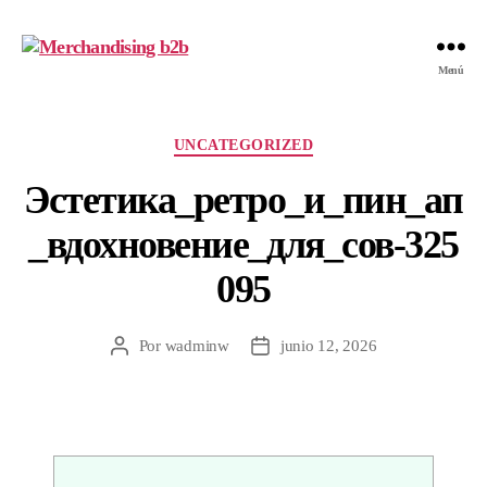
Merchandising
Menú
b2b
Categorías
UNCATEGORIZED
Эстетика_ретро_и_пин_ап
_вдохновение_для_сов-325
095
Por
wadminw
junio 12, 2026
Autor
Fecha
de
de
la
la
entrada
entrada