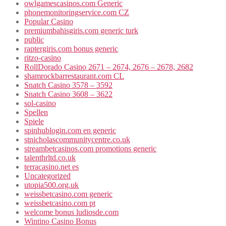
owlgamescasinos.com Generic
phonemonitoringservice.com CZ
Popular Casino
premiumbahisgiris.com generic turk
public
raptergiris.com bonus generic
ritzo-casino
RollDorado Casino 2671 – 2674, 2676 – 2678, 2682
shamrockbarrestaurant.com CL
Snatch Casino 3578 – 3592
Snatch Casino 3608 – 3622
sol-casino
Spellen
Spiele
spinhublogin.com en generic
stnicholascommunitycentre.co.uk
streambetcasinos.com promotions generic
talenthrltd.co.uk
terracasino.net es
Uncategorized
utopia500.org.uk
weissbetcasino.com generic
weissbetcasino.com pt
welcome bonus ludiosde.com
Wintino Casino Bonus