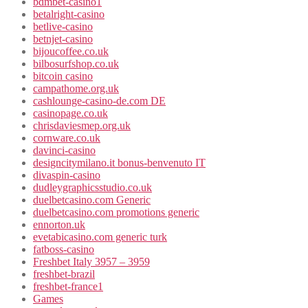
bdmbet-casino1
betalright-casino
betlive-casino
betnjet-casino
bijoucoffee.co.uk
bilbosurfshop.co.uk
bitcoin casino
campathome.org.uk
cashlounge-casino-de.com DE
casinopage.co.uk
chrisdaviesmep.org.uk
cornware.co.uk
davinci-casino
designcitymilano.it bonus-benvenuto IT
divaspin-casino
dudleygraphicsstudio.co.uk
duelbetcasino.com Generic
duelbetcasino.com promotions generic
ennorton.uk
evetabicasino.com generic turk
fatboss-casino
Freshbet Italy 3957 – 3959
freshbet-brazil
freshbet-france1
Games