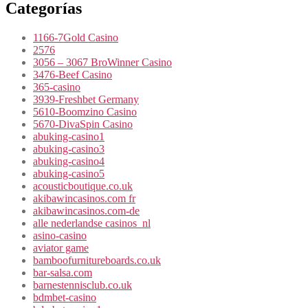
Categorías
1166-7Gold Casino
2576
3056 – 3067 BroWinner Casino
3476-Beef Casino
365-casino
3939-Freshbet Germany
5610-Boomzino Casino
5670-DivaSpin Casino
abuking-casino1
abuking-casino3
abuking-casino4
abuking-casino5
acousticboutique.co.uk
akibawincasinos.com fr
akibawincasinos.com-de
alle nederlandse casinos_nl
asino-casino
aviator game
bamboofurnitureboards.co.uk
bar-salsa.com
barnestennisclub.co.uk
bdmbet-casino