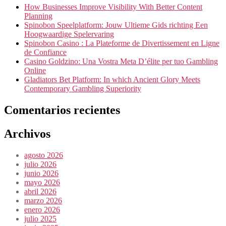
How Businesses Improve Visibility With Better Content
Planning
Spinobon Speelplatform: Jouw Ultieme Gids richting Een
Hoogwaardige Spelervaring
Spinobon Casino : La Plateforme de Divertissement en Ligne
de Confiance
Casino Goldzino: Una Vostra Meta D’élite per tuo Gambling
Online
Gladiators Bet Platform: In which Ancient Glory Meets
Contemporary Gambling Superiority
Comentarios recientes
Archivos
agosto 2026
julio 2026
junio 2026
mayo 2026
abril 2026
marzo 2026
enero 2026
julio 2025