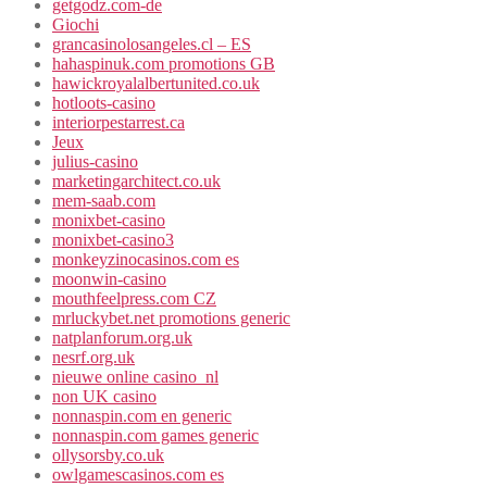
getgodz.com-de
Giochi
grancasinolosangeles.cl – ES
hahaspinuk.com promotions GB
hawickroyalalbertunited.co.uk
hotloots-casino
interiorpestarrest.ca
Jeux
julius-casino
marketingarchitect.co.uk
mem-saab.com
monixbet-casino
monixbet-casino3
monkeyzinocasinos.com es
moonwin-casino
mouthfeelpress.com CZ
mrluckybet.net promotions generic
natplanforum.org.uk
nesrf.org.uk
nieuwe online casino_nl
non UK casino
nonnaspin.com en generic
nonnaspin.com games generic
ollysorsby.co.uk
owlgamescasinos.com es